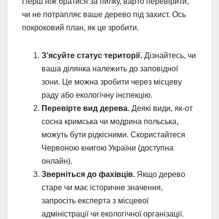
Перш ніж братися за пилку, варто перевірити,
чи не потрапляє ваше дерево під захист. Ось
покроковий план, як це зробити.
З’ясуйте статус території.
Дізнайтесь, чи
ваша ділянка належить до заповідної
зони. Це можна зробити через місцеву
раду або екологічну інспекцію.
Перевірте вид дерева.
Деякі види, як-от
сосна кримська чи модрина польська,
можуть бути рідкісними. Скористайтеся
Червоною книгою України (доступна
онлайн).
Зверніться до фахівців.
Якщо дерево
старе чи має історичне значення,
запросіть експерта з місцевої
адміністрації чи екологічної організації.