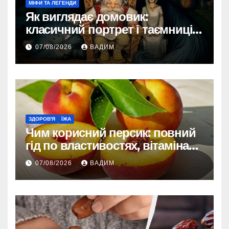
МІФИ ТА ЛЕГЕНДИ
Як виглядає домовик:
класичний портрет і таємниці
зовнішності
07/08/2026
ВАДИМ
ЗДОРОВ'Я
ЇЖА
Чим корисний персик: повний
гід по властивостях, вітамінах і
впливі на організм
07/08/2026
ВАДИМ