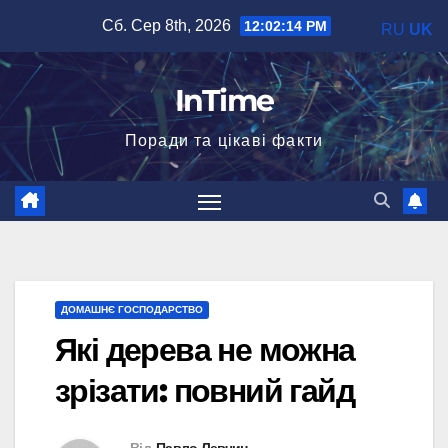
Перейти
Сб. Сер 8th, 2026
12:02:15 PM
RU
UK
до
вмісту
InTime
Поради та цікаві факти
ДОМАШНЄ ГОСПОДАРСТВО
Які дерева не можна
зрізати: повний гайд