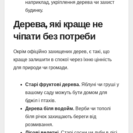
наприклад, укріплення дерева чи захист
будинку.
Дерева, які краще не
чіпати без потреби
Окрім офіційно захищених дерев, є такі, що
краще залишити в спокої через їхню цінність
для природи чи громади.
Старі фруктові дерева.
Яблуні чи груші у
вашому саду можуть бути домом для
бджіл і птахів.
Дерева біля водойм.
Верби чи тополі
біля річок захищають береги від
розмивання.
Лісові велетні.
Старі сосни чи дуби в лісі