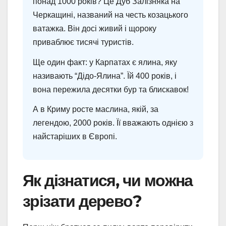
понад 1000 років? Це Дуб Залізняка на
Черкащині, названий на честь козацького
ватажка. Він досі живий і щороку
приваблює тисячі туристів.
Ще один факт: у Карпатах є ялина, яку
називають “Дідо-Ялина”. Їй 400 років, і
вона пережила десятки бур та блискавок!
А в Криму росте маслина, якій, за
легендою, 2000 років. Її вважають однією з
найстаріших в Європі.
Як дізнатися, чи можна
зрізати дерево?