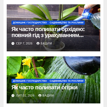
ДОМАШНЄ ГОСПОДАРСТВО
САДІВНИЦТВО ТА РОСЛИНИ
Як часто поливати орхідею:
повний гід з урахуванням
сезону та виду
СЕР 7, 2026
ВАДИМ
ДОМАШНЄ ГОСПОДАРСТВО
САДІВНИЦТВО ТА РОСЛИНИ
Як часто поливати огірки
ЛИП 31, 2026
ВАДИМ