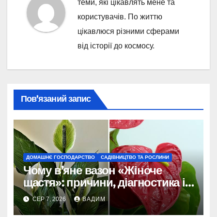
теми, які цікавлять мене та
користувачів. По життю
цікавлюся різними сферами
від історії до космосу.
Пов’язаний запис
ДОМАШНЄ ГОСПОДАРСТВО
САДІВНИЦТВО ТА РОСЛИНИ
Чому в’яне вазон «Жіноче
щастя»: причини, діагностика і
порятунок рослини
СЕР 7, 2026
ВАДИМ