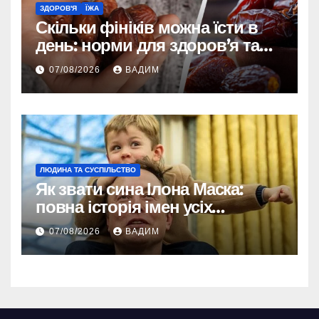
ЗДОРОВ'Я
ЇЖА
Скільки фініків можна їсти в
день: норми для здоров’я та
енергії
07/08/2026
ВАДИМ
ЛЮДИНА ТА СУСПІЛЬСТВО
Як звати сина Ілона Маска:
повна історія імен усіх
хлопчиків мільярдера
07/08/2026
ВАДИМ