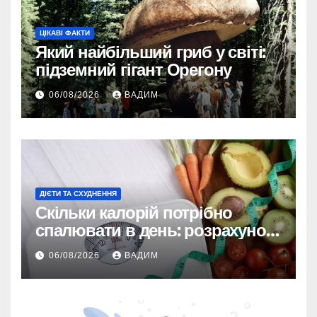
ЦІКАВІ ФАКТИ
Який найбільший гриб у світі:
підземний гігант Орегону
06/08/2026
ВАДИМ
ДІЄТИ ТА СХУДНЕННЯ
Скільки калорій потрібно
спалювати в день: розрахунок
TDEE і безпечні норми
06/08/2026
ВАДИМ