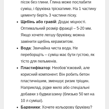
пісок без глини. Глина може послабити
суміш, і бруківка тріскатиме. На 1 частину
цементу беріть 3 частини піску.
Щебінь або гравій
: Додає міцності.
Оптимальний розмір фракції – 5-20 мм.
Якщо хочете легшу бруківку, можна
замінити щебінь керамзитом.
Вода
: Звичайна чиста вода. Не
переборщіть – суміш має бути густою, як
тісто для пельменів.
Пластифікатор
: Необов’язковий, але
корисний компонент. Він робить бетон
пластичнішим, зменшує ризик тріщин.
Наприклад, рідке мило або спеціальні
добавки з будмагазину (близько 50 мл на
10 л суміші).
Барвники
: Хочете кольорову бруківку?