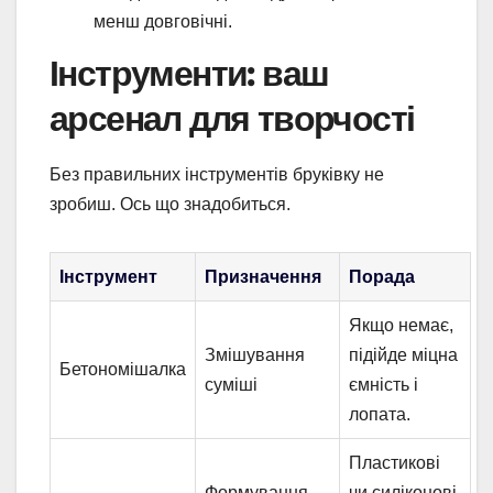
менш довговічні.
Інструменти: ваш
арсенал для творчості
Без правильних інструментів бруківку не
зробиш. Ось що знадобиться.
Інструмент
Призначення
Порада
Якщо немає,
Змішування
підійде міцна
Бетономішалка
суміші
ємність і
лопата.
Пластикові
Формування
чи силіконові