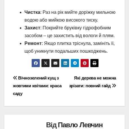
Чистка
: Раз на рік мийте доріжку мильною
водою або мийкою високого тиску.
Захист
: Покрийте бруківку гідрофобним
засобом – це захистить від вологи й плям.
Ремонт
: Якщо плитка тріснула, замініть її,
щоб уникнути подальших пошкоджень.
Навігація
Вічнозелений кущ з
Які дерева не можна
жовтими квітами: краса
зрізати: повний гайд
записів
саду
Від
Павло Левчин