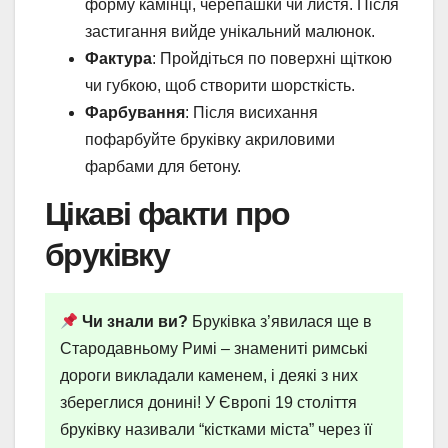
форму камінці, черепашки чи листя. Після
застигання вийде унікальний малюнок.
Фактура
: Пройдіться по поверхні щіткою
чи губкою, щоб створити шорсткість.
Фарбування
: Після висихання
пофарбуйте бруківку акриловими
фарбами для бетону.
Цікаві факти про
бруківку
Чи знали ви?
Бруківка з’явилася ще в
Стародавньому Римі – знамениті римські
дороги викладали каменем, і деякі з них
збереглися донині! У Європі 19 століття
бруківку називали “кістками міста” через її