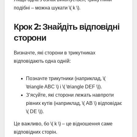
подібні – можна шукати \( k \).
Крок 2: Знайдіть відповідні
сторони
Визначте, які сторони в трикутниках
відповідають одна одній:
Позначте трикутники (наприклад, \(
\triangle ABC \) і \( \triangle DEF \)).
З’ясуйте, які сторони лежать навпроти
рівних кутів (наприклад, \( AB \) відповідає
\( DE \)).
Це важливо, бо \( k \) – це відношення саме
відповідних сторін.