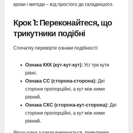
кроки і методи – від простого до складнішого.
Крок 1: Переконайтеся, що
трикутники подібні
Спочатку перевірте ознаки подібності:
Ознака ККК (кут-кут-кут):
Усі три кути
рівні.
Ознака СС (сторона-сторона):
Дві
сторони пропорційні, а кут між ними
рівний.
Ознака СКС (сторона-кут-сторона):
Дві
сторони пропорційні, а кут між ними
рівний.
Якщо одна з ознак виконується, трикутники