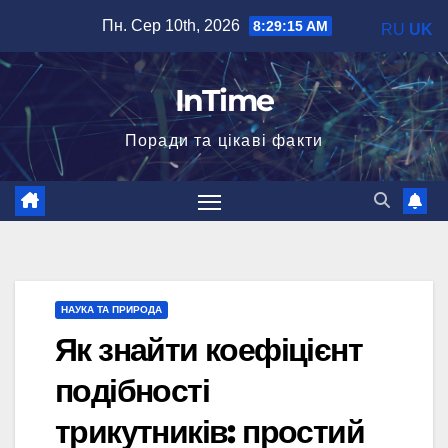
Перейти
Пн. Сер 10th, 2026
8:29:16 AM
RU
UK
до
вмісту
InTime
Поради та цікаві факти
НАУКА ТА ПРИРОДА
Як знайти коефіцієнт
подібності
трикутників: простий