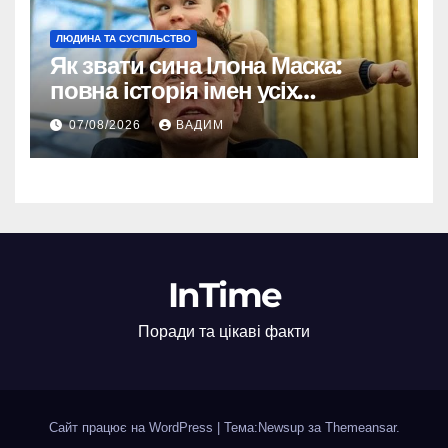
ЛЮДИНА ТА СУСПІЛЬСТВО
Як звати сина Ілона Маска:
повна історія імен усіх
хлопчиків мільярдера
07/08/2026
ВАДИМ
InTime
Поради та цікаві факти
Сайт працює на WordPress
|
Тема:Newsup за
Themeansar
.