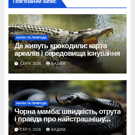
Пов’язаний запис
НАУКА ТА ПРИРОДА
Де живуть крокодили: карта
ареалів і середовища існування
СЕР 6, 2026
ВАДИМ
НАУКА ТА ПРИРОДА
Чорна мамба: швидкість, отрута
і правда про найстрашнішу
змію Африки
СЕР 5, 2026
ВАДИМ