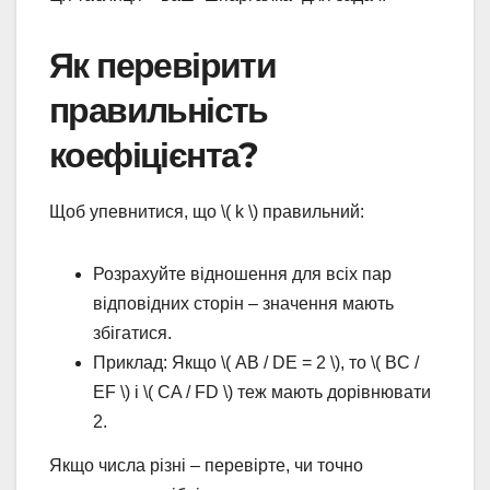
Як перевірити
правильність
коефіцієнта?
Щоб упевнитися, що \( k \) правильний:
Розрахуйте відношення для всіх пар
відповідних сторін – значення мають
збігатися.
Приклад: Якщо \( AB / DE = 2 \), то \( BC /
EF \) і \( CA / FD \) теж мають дорівнювати
2.
Якщо числа різні – перевірте, чи точно