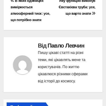
Навігація
В яких одиницях
Яку функцію виконує
вимірюється
Євстахієва труба: усе,
записів
атмосферний тиск: усе,
що варто знати
що потрібно знати
Від
Павло Левчин
Пишу цікаві статті на різні
теми, які цікавлять мене та
користувачів. По життю
цікавлюся різними сферами
від історії до космосу.