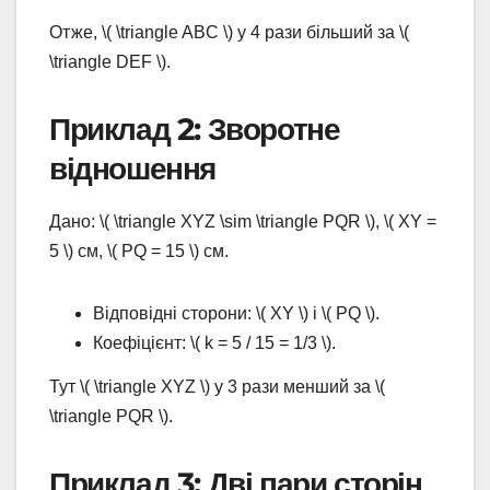
Отже, \( \triangle ABC \) у 4 рази більший за \(
\triangle DEF \).
Приклад 2: Зворотне
відношення
Дано: \( \triangle XYZ \sim \triangle PQR \), \( XY =
5 \) см, \( PQ = 15 \) см.
Відповідні сторони: \( XY \) і \( PQ \).
Коефіцієнт: \( k = 5 / 15 = 1/3 \).
Тут \( \triangle XYZ \) у 3 рази менший за \(
\triangle PQR \).
Приклад 3: Дві пари сторін