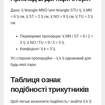
Дано: \( \triangle MNO \sim \triangle STU \), \( MN
= 6 \) см, \( ST = 2 \) см, \( NO = 9 \) см, \( TU = 3 \)
см.
Перевіримо пропорцію: \( MN / ST = 6 / 2 =
3 \), \( NO / TU = 9 / 3 = 3 \).
Коефіцієнт: \( k = 3 \).
Усі сторони пропорційні – \( k \) однаковий для
будь-якої пари.
Таблиця ознак
подібності трикутників
Щоб легше визначити подібність і знайти \( k \):