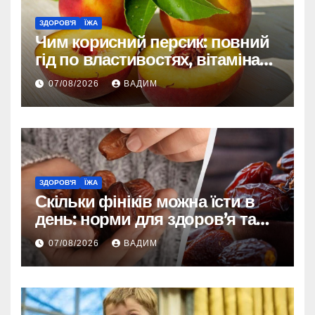
ЗДОРОВ'Я
ЇЖА
Чим корисний персик: повний
гід по властивостях, вітамінах і
впливі на організм
07/08/2026
ВАДИМ
ЗДОРОВ'Я
ЇЖА
Скільки фініків можна їсти в
день: норми для здоров’я та
енергії
07/08/2026
ВАДИМ