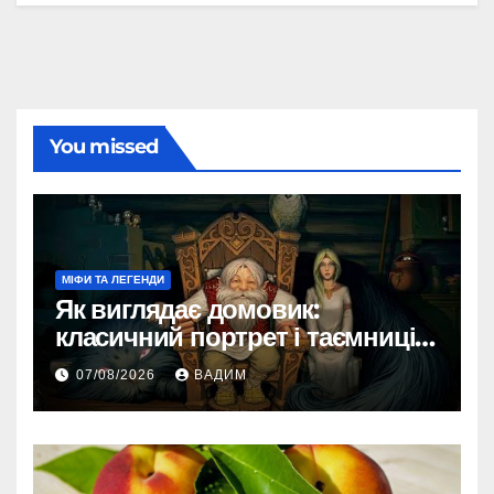
You missed
МІФИ ТА ЛЕГЕНДИ
Як виглядає домовик:
класичний портрет і таємниці
зовнішності
07/08/2026
ВАДИМ