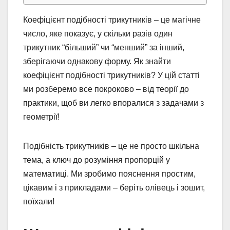
Коефіцієнт подібності трикутників – це магічне
число, яке показує, у скільки разів один
трикутник “більший” чи “менший” за інший,
зберігаючи однакову форму. Як знайти
коефіцієнт подібності трикутників? У цій статті
ми розберемо все покроково – від теорії до
практики, щоб ви легко впоралися з задачами з
геометрії!
Подібність трикутників – це не просто шкільна
тема, а ключ до розуміння пропорцій у
математиці. Ми зробимо пояснення простим,
цікавим і з прикладами – беріть олівець і зошит,
поїхали!