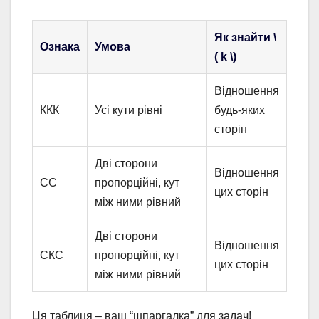
Як знайти \
Ознака
Умова
( k \)
Відношення
ККК
Усі кути рівні
будь-яких
сторін
Дві сторони
Відношення
СС
пропорційні, кут
цих сторін
між ними рівний
Дві сторони
Відношення
СКС
пропорційні, кут
цих сторін
між ними рівний
Ця таблиця – ваш “шпаргалка” для задач!