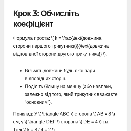
Крок 3: Обчисліть
коефіцієнт
Формула проста: \( k = \frac{\text{довжина
сторони першого трикутника}}{\text{довжина
відповідної сторони другого трикутника}} \).
Візьміть довжини будь-якої пари
відповідних сторін.
Поділіть більшу на меншу (або навпаки,
залежно від того, який трикутник вважаєте
“основним”).
Приклад: У \( \triangle ABC \) сторона \( AB = 8 \)
см, у \( \triangle DEF \) сторона \( DE = 4 \) см.
Тоді \( k = 8 / 4 = 2 \).