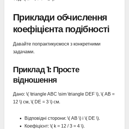
Приклади обчислення
коефіцієнта подібності
Давайте попрактикуємося з конкретними
задачами.
Приклад 1: Просте
відношення
Дано: \( \triangle ABC \sim \triangle DEF \), \( AB =
12 \) см, \( DE = 3 \) см.
Відповідні сторони: \( AB \) і \( DE \).
Коефіцієнт: \( k = 12 / 3 = 4 \).