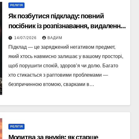
РЕЛІГІЯ
Як позбутися підкладу: повний
посібник із розпізнавання, видалення
та захисту
14/07/2026
ВАДИМ
Підклад — це заряджений негативом предмет,
який хтось навмисно залишає у вашому просторі,
щоб порушити спокій, здоров’я чи долю. Багато
хто стикається з раптовими проблемами —
безпричинною втомою, сварками в…
РЕЛІГІЯ
Молитва за внуків: як старше