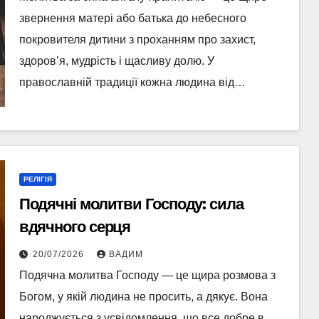
звернення матері або батька до небесного
покровителя дитини з проханням про захист,
здоров’я, мудрість і щасливу долю. У
православній традиції кожна людина від…
РЕЛІГІЯ
Подячні молитви Господу: сила
вдячного серця
20/07/2026
ВАДИМ
Подячна молитва Господу — це щира розмова з
Богом, у якій людина не просить, а дякує. Вона
народжується з усвідомлення, що все добре в