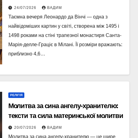
24/07/2026
ВАДИМ
Таємна вечеря Леонардо да Вінчі — одна з
найвідоміших картин у світі, створена між 1495 і
1498 роками на стіні трапезної монастиря Санта-
Марія-делле-Граціє в Мілані. Її розміри вражають:
приблизно 4,6…
РЕЛІГІЯ
Молитва за сина ангелу-хранителю:
тексти та сила материнської молитви
20/07/2026
ВАДИМ
Молитва за сина ангелу-хранителю — це щире