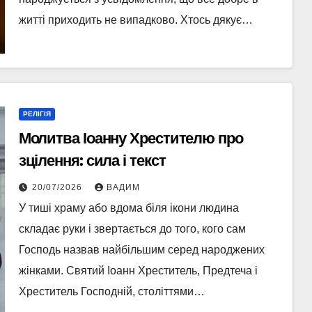
житті приходить не випадково. Хтось дякує…
РЕЛІГІЯ
Молитва Іоанну Хрестителю про
зцілення: сила і текст
20/07/2026
ВАДИМ
У тиші храму або вдома біля ікони людина
складає руки і звертається до того, кого сам
Господь назвав найбільшим серед народжених
жінками. Святий Іоанн Хреститель, Предтеча і
Хреститель Господній, століттями…