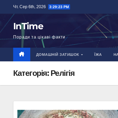
Перейти
Чт. Сер 6th, 2026
3:29:24 PM
до
вмісту
InTime
Поради та цікаві факти
ДОМАШНІЙ ЗАТИШОК
ЇЖА
Н
Категорія:
Релігія