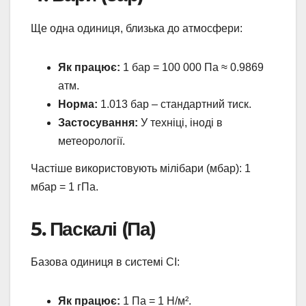
Ще одна одиниця, близька до атмосфери:
Як працює:
1 бар = 100 000 Па ≈ 0.9869
атм.
Норма:
1.013 бар – стандартний тиск.
Застосування:
У техніці, іноді в
метеорології.
Частіше використовують мілібари (мбар): 1
мбар = 1 гПа.
5. Паскалі (Па)
Базова одиниця в системі СІ:
Як працює:
1 Па = 1 Н/м².