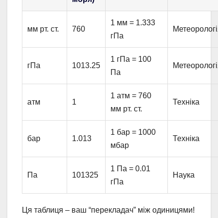
1 мм = 1.333
мм рт. ст.
760
Метеорологі
гПа
1 гПа = 100
гПа
1013.25
Метеорологі
Па
1 атм = 760
атм
1
Техніка
мм рт. ст.
1 бар = 1000
бар
1.013
Техніка
мбар
1 Па = 0.01
Па
101325
Наука
гПа
Ця таблиця – ваш “перекладач” між одиницями!