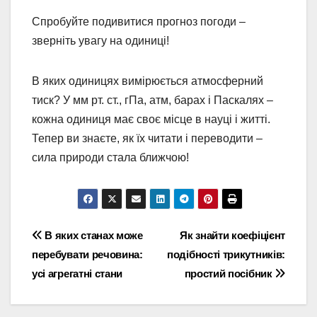
Спробуйте подивитися прогноз погоди –
зверніть увагу на одиниці!
В яких одиницях вимірюється атмосферний
тиск? У мм рт. ст., гПа, атм, барах і Паскалях –
кожна одиниця має своє місце в науці і житті.
Тепер ви знаєте, як їх читати і переводити –
сила природи стала ближчою!
Навігація
В яких станах може
Як знайти коефіцієнт
перебувати речовина:
подібності трикутників:
записів
усі агрегатні стани
простий посібник