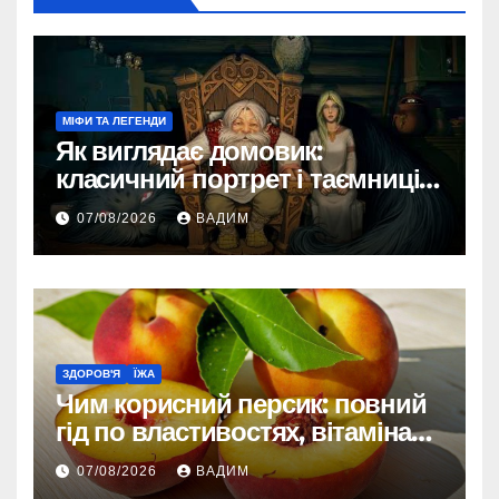
МІФИ ТА ЛЕГЕНДИ
Як виглядає домовик:
класичний портрет і таємниці
зовнішності
07/08/2026
ВАДИМ
ЗДОРОВ'Я
ЇЖА
Чим корисний персик: повний
гід по властивостях, вітамінах і
впливі на організм
07/08/2026
ВАДИМ