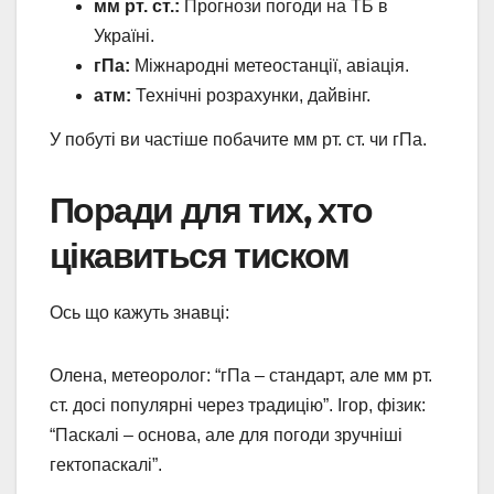
мм рт. ст.:
Прогнози погоди на ТБ в
Україні.
гПа:
Міжнародні метеостанції, авіація.
атм:
Технічні розрахунки, дайвінг.
У побуті ви частіше побачите мм рт. ст. чи гПа.
Поради для тих, хто
цікавиться тиском
Ось що кажуть знавці:
Олена, метеоролог: “гПа – стандарт, але мм рт.
ст. досі популярні через традицію”. Ігор, фізик:
“Паскалі – основа, але для погоди зручніші
гектопаскалі”.