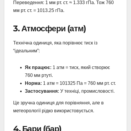
Переведення: 1 мм рт. ст. ≈ 1.333 гПа. Тож 760
мм рт. ст. = 1013.25 гПа.
3. Атмосфери (атм)
Технічна одиниця, яка порівнює тиск із
“ідеальним”:
Як працює:
1 атм = тиск, який створює
760 мм ртуті.
Норма:
1 атм = 101325 Па = 760 мм рт. ст.
Застосування:
У техніці, промисловості.
Це зручна одиниця для порівняння, але в
метеорології рідко використовується.
4. Бари (бар)