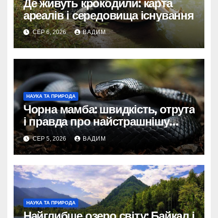
Де живуть крокодили: карта
ареалів і середовища існування
СЕР 6, 2026
ВАДИМ
НАУКА ТА ПРИРОДА
Чорна мамба: швидкість, отрута
і правда про найстрашнішу
змію Африки
СЕР 5, 2026
ВАДИМ
НАУКА ТА ПРИРОДА
Найглибше озеро світу: Байкал і