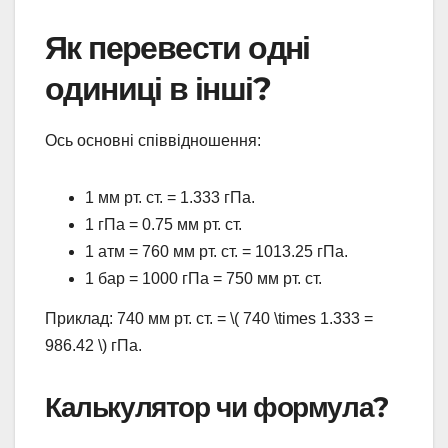
Як перевести одні
одиниці в інші?
Ось основні співвідношення:
1 мм рт. ст. = 1.333 гПа.
1 гПа = 0.75 мм рт. ст.
1 атм = 760 мм рт. ст. = 1013.25 гПа.
1 бар = 1000 гПа = 750 мм рт. ст.
Приклад: 740 мм рт. ст. = \( 740 \times 1.333 =
986.42 \) гПа.
Калькулятор чи формула?