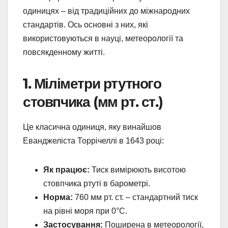
одиницях – від традиційних до міжнародних
стандартів. Ось основні з них, які
використовуються в науці, метеорології та
повсякденному житті.
1. Міліметри ртутного
стовпчика (мм рт. ст.)
Це класична одиниця, яку винайшов
Еванджеліста Торрічеллі в 1643 році:
Як працює:
Тиск вимірюють висотою
стовпчика ртуті в барометрі.
Норма:
760 мм рт. ст. – стандартний тиск
на рівні моря при 0°C.
Застосування:
Поширена в метеорології,