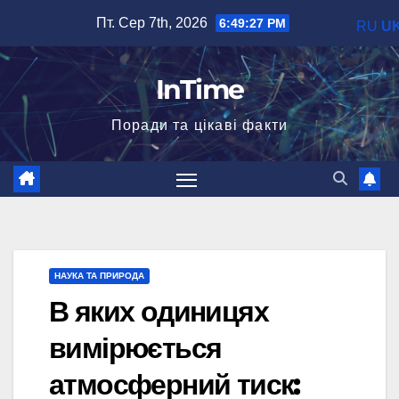
Перейти
Пт. Сер 7th, 2026
6:49:28 PM
RU
U
до
вмісту
InTime
Поради та цікаві факти
НАУКА ТА ПРИРОДА
В яких одиницях
вимірюється
атмосферний тиск: