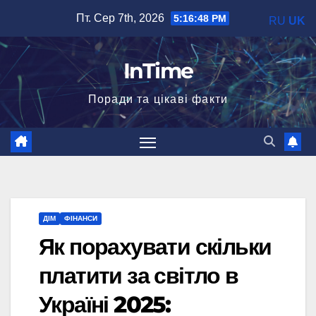
Перейти
Пт. Сер 7th, 2026
5:16:49 PM
RU
UK
до
вмісту
InTime
Поради та цікаві факти
ДІМ
ФІНАНСИ
Як порахувати скільки
платити за світло в
Україні 2025: