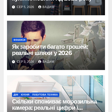
СЕР 5, 2026
ВАДИМ
ФІНАНСИ
Як заробити багато грошей:
реальні шляхи у 2026
СЕР 3, 2026
ВАДИМ
ДІМ
КУХНЯ
ПОБУТОВА ТЕХНІКА
Скільки споживає морозильна
камера: реальні цифри і