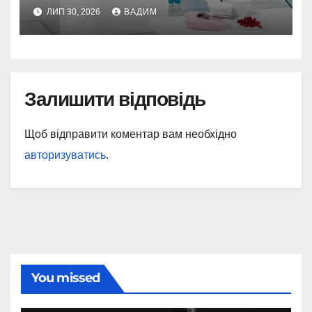
розрахунки
ЛИП 30, 2026
ВАДИМ
Залишити відповідь
Щоб відправити коментар вам необхідно
авторизуватись
.
You missed