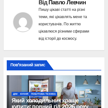
Від
Павло Левчин
Пишу цікаві статті на різні
теми, які цікавлять мене та
користувачів. По життю
цікавлюся різними сферами
від історії до космосу.
Пов’язаний запис
ДІМ
КУХНЯ
ПОБУТОВА ТЕХНІКА
Який холодильник краще
купити: повний гід 2026 року