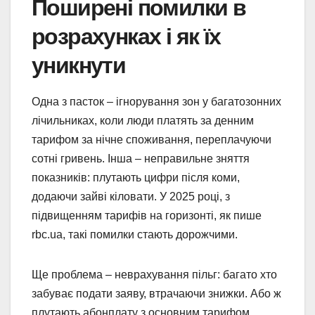
Поширені помилки в
розрахунках і як їх
уникнути
Одна з пасток – ігнорування зон у багатозонних
лічильниках, коли люди платять за денним
тарифом за нічне споживання, переплачуючи
сотні гривень. Інша – неправильне зняття
показників: плутають цифри після коми,
додаючи зайві кіловати. У 2025 році, з
підвищенням тарифів на горизонті, як пише
rbc.ua, такі помилки стають дорожчими.
Ще проблема – неврахування пільг: багато хто
забуває подати заяву, втрачаючи знижки. Або ж
плутають абонплату з основним тарифом,