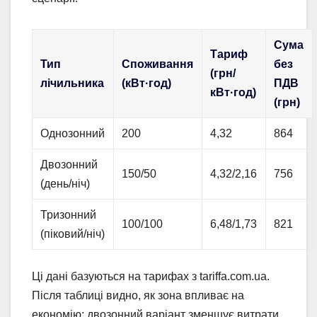
Сума
Тариф
Тип
Споживання
без
(грн/
лічильника
(кВт·год)
ПДВ
кВт·год)
(грн)
Однозонний
200
4,32
864
Двозонний
150/50
4,32/2,16
756
(день/ніч)
Тризонний
100/100
6,48/1,73
821
(піковий/ніч)
Ці дані базуються на тарифах з tariffa.com.ua.
Після таблиці видно, як зона впливає на
економію: двозонний варіант зменшує витрати