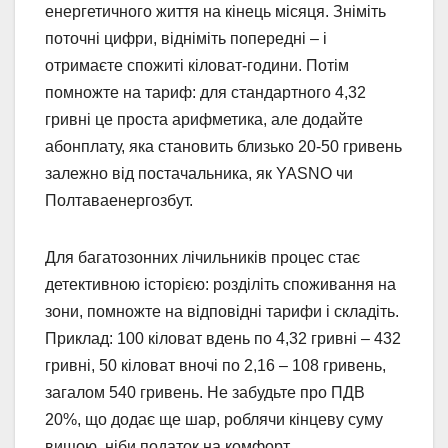
енергетичного життя на кінець місяця. Зніміть
поточні цифри, відніміть попередні – і
отримаєте спожиті кіловат-години. Потім
помножте на тариф: для стандартного 4,32
гривні це проста арифметика, але додайте
абонплату, яка становить близько 20-50 гривень
залежно від постачальника, як YASNO чи
Полтаваенергозбут.
Для багатозонних лічильників процес стає
детективною історією: розділіть споживання на
зони, помножте на відповідні тарифи і складіть.
Приклад: 100 кіловат вдень по 4,32 гривні – 432
гривні, 50 кіловат вночі по 2,16 – 108 гривень,
загалом 540 гривень. Не забудьте про ПДВ
20%, що додає ще шар, роблячи кінцеву суму
вищою, ніби податок на комфорт.