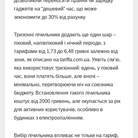
дозволяючи переносити прання чи зарядку
гаджетів на “дешевий” час, що може
зекономити до 30% від рахунку.
Тризонні лічильники додають ще один шар –
піковий, напівпіковий і нічний періоди, з
тарифами від 1,73 до 6,48 гривні залежно від
зони, як описано на tariffa.com.ua. Уявіть сім’ю,
яка використовує тризонний: вдень, у піковий
час, вони платять більше, але вночі –
мінімально, перетворюючи ніч на союзника
бюджету. Встановлення такого лічильника
коштує від 2000 гривень, але окупається за рік
для активних користувачів, особливо в
будинках з електроопаленням.
Вибір лічильника впливає не тільки на тариф,