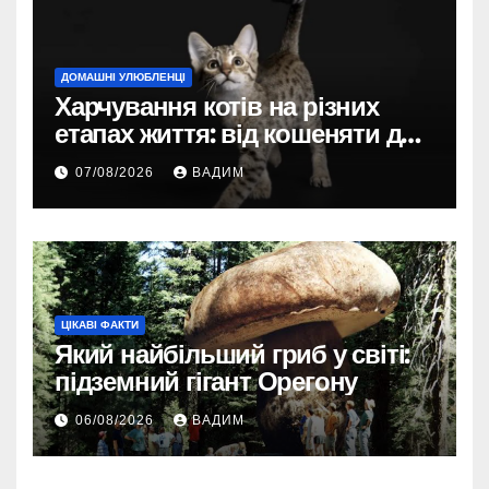
ДОМАШНІ УЛЮБЛЕНЦІ
Харчування котів на різних
етапах життя: від кошеняти до
літнього улюбленця
07/08/2026
ВАДИМ
ЦІКАВІ ФАКТИ
Який найбільший гриб у світі:
підземний гігант Орегону
06/08/2026
ВАДИМ