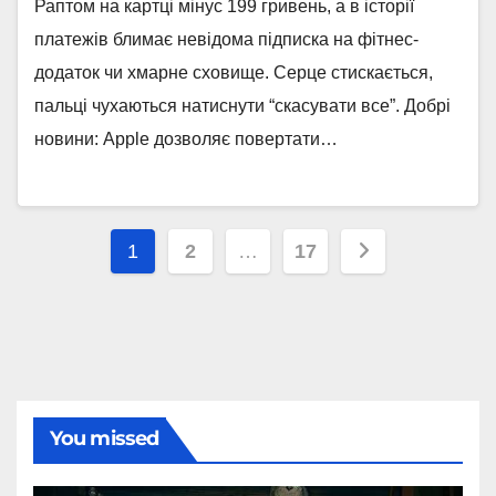
Раптом на картці мінус 199 гривень, а в історії
платежів блимає невідома підписка на фітнес-
додаток чи хмарне сховище. Серце стискається,
пальці чухаються натиснути “скасувати все”. Добрі
новини: Apple дозволяє повертати…
Пагінація
1
2
…
17
записів
You missed