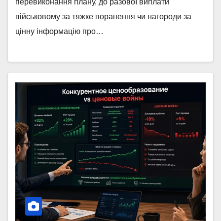
перевиконання плану, до разової виплати
військовому за тяжке поранення чи нагороди за
цінну інформацію про…