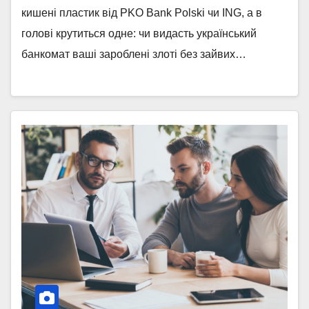
кишені пластик від PKO Bank Polski чи ING, а в
голові крутиться одне: чи видасть український
банкомат ваші зароблені злоті без зайвих…