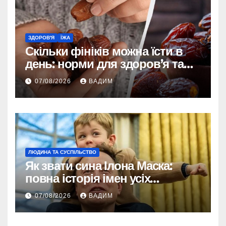
ЗДОРОВ'Я
ЇЖА
Скільки фініків можна їсти в
день: норми для здоров’я та
енергії
07/08/2026
ВАДИМ
ЛЮДИНА ТА СУСПІЛЬСТВО
Як звати сина Ілона Маска:
повна історія імен усіх
хлопчиків мільярдера
07/08/2026
ВАДИМ