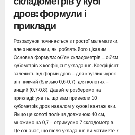
складометрів у кубі
дров: формули і
приклади
Розрахунок починається з простої математики,
але з нюансами, які роблять його цікавим.
Основна формула: об’єм складометрів = об’єм
кубометрів × коефіцієнт укладання. Коефіцієнт
залежить від форми дров – для круглих чурок
він нижчий (близько 0,6-0,7), для колотих –
вищий (0,7-0,8). Давайте розберемо на
прикладі: уявіть, що вам привезли 10
кубометрів дров навалом у кузові вантажівки.
Якщо це колоті полінця довжиною 40 см,
множимо на 0,7 – отримуємо 7 складометрів.
Це означає, що після укладання ви матимете 7