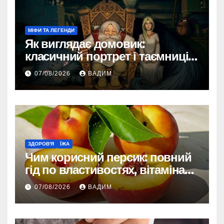
МІФИ ТА ЛЕГЕНДИ
Як виглядає домовик:
класичний портрет і таємниці
зовнішності
07/08/2026
ВАДИМ
ЗДОРОВ'Я
ЇЖА
Чим корисний персик: повний
гід по властивостях, вітамінах і
впливі на організм
07/08/2026
ВАДИМ