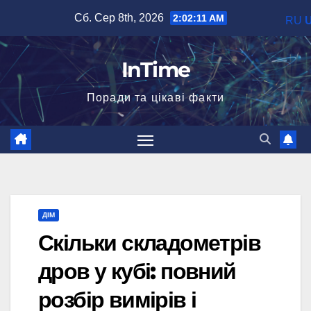
Перейти
Сб. Сер 8th, 2026
2:02:12 AM
RU
до
вмісту
InTime
Поради та цікаві факти
ДІМ
Скільки складометрів
дров у кубі: повний
розбір вимірів і