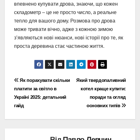
впевнено купувати дрова, знаючи, що кожен
складометр – це не просто число, а реальне
тепло для вашого дому. Розмова про дрова
може тривати вічно, адже з кожною зимою
з’являються нові нюанси, нові історії про те, як
проста деревина стає частиною життя.
Навігація
Як порахувати скільки
Який твердопаливний
платити за світло в
котел краще купити:
записів
Україні 2025: детальний
поради та огляд
гайд
основних типів
Від
Павло Левчин