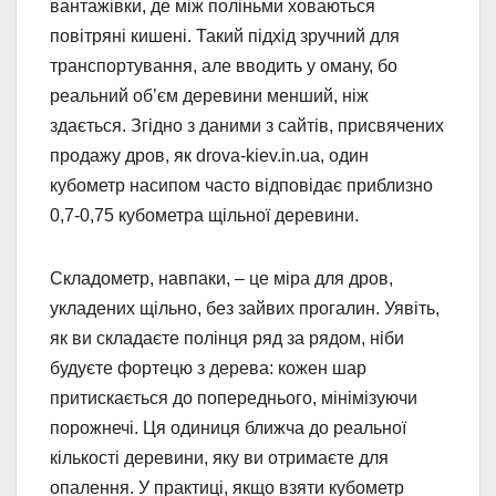
вантажівки, де між поліньми ховаються
повітряні кишені. Такий підхід зручний для
транспортування, але вводить у оману, бо
реальний об’єм деревини менший, ніж
здається. Згідно з даними з сайтів, присвячених
продажу дров, як drova-kiev.in.ua, один
кубометр насипом часто відповідає приблизно
0,7-0,75 кубометра щільної деревини.
Складометр, навпаки, – це міра для дров,
укладених щільно, без зайвих прогалин. Уявіть,
як ви складаєте полінця ряд за рядом, ніби
будуєте фортецю з дерева: кожен шар
притискається до попереднього, мінімізуючи
порожнечі. Ця одиниця ближча до реальної
кількості деревини, яку ви отримаєте для
опалення. У практиці, якщо взяти кубометр