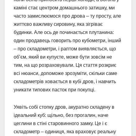
каміні стає центром домашнього затишку, ми
часто замислюємося про дрова – ту просту, але
життєво важливу сировину, яка зігріває
будинки. Але ось де починається плутанина:
один продавець говорить про кубометри, інший
– про складометри, і раптом виявляється, що
об’єм, який ви купуєте, може бути зовсім не
тим, на що розраховували. Ця стаття розкриє
всі нюанси, допоможе зрозуміти, скільки саме
складометрів ховається в кубі дров, і навчить
уникати типових пасток при покупці.
Уявіть собі стопку дров, акуратно складену в
ідеальний куб: щільно, без прогалин, наче
цеглини в стіні старовинного замку. Це і є
складометр – одиниця, яка враховує реальну