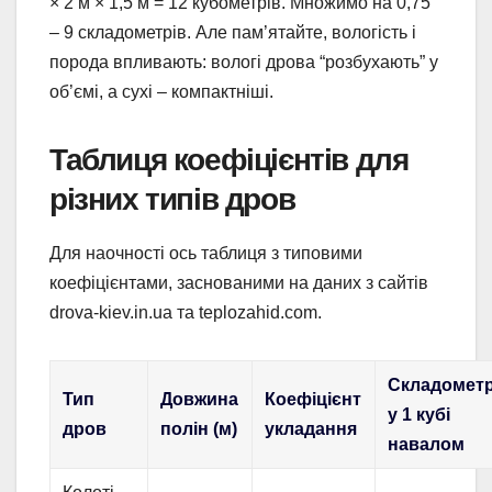
× 2 м × 1,5 м = 12 кубометрів. Множимо на 0,75
– 9 складометрів. Але пам’ятайте, вологість і
порода впливають: вологі дрова “розбухають” у
об’ємі, а сухі – компактніші.
Таблиця коефіцієнтів для
різних типів дров
Для наочності ось таблиця з типовими
коефіцієнтами, заснованими на даних з сайтів
drova-kiev.in.ua та teplozahid.com.
Складометр
Тип
Довжина
Коефіцієнт
у 1 кубі
дров
полін (м)
укладання
навалом