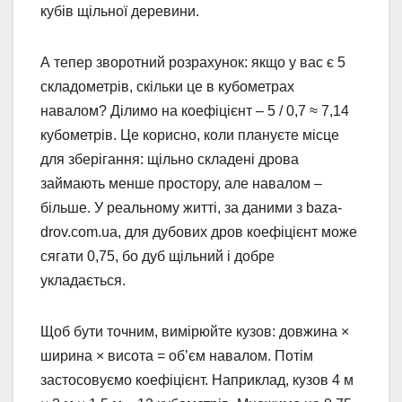
кубів щільної деревини.
А тепер зворотний розрахунок: якщо у вас є 5
складометрів, скільки це в кубометрах
навалом? Ділимо на коефіцієнт – 5 / 0,7 ≈ 7,14
кубометрів. Це корисно, коли плануєте місце
для зберігання: щільно складені дрова
займають менше простору, але навалом –
більше. У реальному житті, за даними з baza-
drov.com.ua, для дубових дров коефіцієнт може
сягати 0,75, бо дуб щільний і добре
укладається.
Щоб бути точним, вимірюйте кузов: довжина ×
ширина × висота = об’єм навалом. Потім
застосовуємо коефіцієнт. Наприклад, кузов 4 м