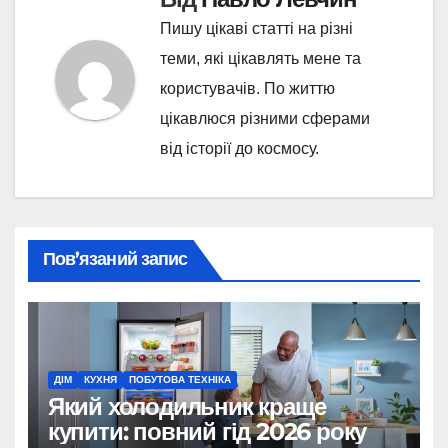
Пишу цікаві статті на різні
теми, які цікавлять мене та
користувачів. По життю
цікавлюся різними сферами
від історії до космосу.
Пов’язаний запис
ДІМ
КУХНЯ
ПОБУТОВА ТЕХНІКА
Який холодильник краще
купити: повний гід 2026 року