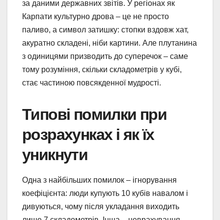
за даними державних звітів. У регіонах як
Карпати культурно дрова – це не просто
паливо, а символ затишку: стопки вздовж хат,
акуратно складені, ніби картини. Але плутанина
з одиницями призводить до суперечок – саме
тому розуміння, скільки складометрів у кубі,
стає частиною повсякденної мудрості.
Типові помилки при
розрахунках і як їх
уникнути
Одна з найбільших помилок – ігнорування
коефіцієнта: люди купують 10 кубів навалом і
дивуються, чому після укладання виходить
лише 7 складометрів. Інша – неврахування