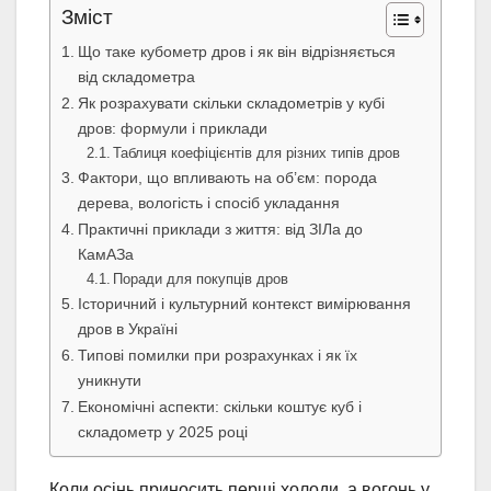
Зміст
Що таке кубометр дров і як він відрізняється
від складометра
Як розрахувати скільки складометрів у кубі
дров: формули і приклади
Таблиця коефіцієнтів для різних типів дров
Фактори, що впливають на об’єм: порода
дерева, вологість і спосіб укладання
Практичні приклади з життя: від ЗІЛа до
КамАЗа
Поради для покупців дров
Історичний і культурний контекст вимірювання
дров в Україні
Типові помилки при розрахунках і як їх
уникнути
Економічні аспекти: скільки коштує куб і
складометр у 2025 році
Коли осінь приносить перші холоди, а вогонь у