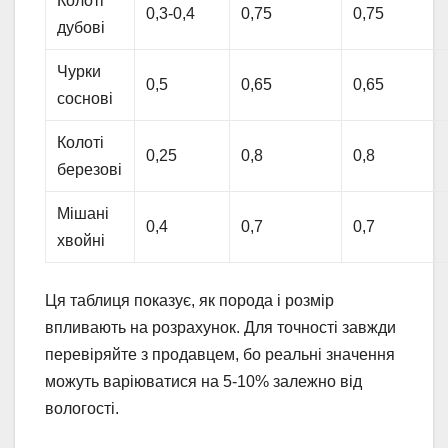
Колоті
0,3-0,4
0,75
0,75
дубові
Чурки
0,5
0,65
0,65
соснові
Колоті
0,25
0,8
0,8
березові
Мішані
0,4
0,7
0,7
хвойні
Ця таблиця показує, як порода і розмір
впливають на розрахунок. Для точності завжди
перевіряйте з продавцем, бо реальні значення
можуть варіюватися на 5-10% залежно від
вологості.