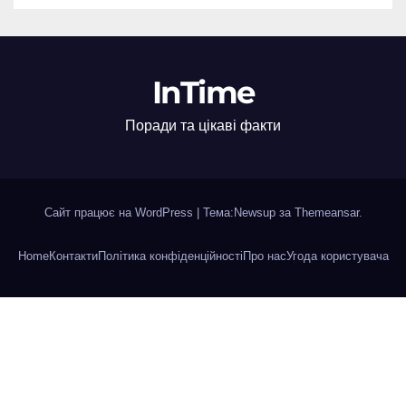
InTime
Поради та цікаві факти
Сайт працює на WordPress
|
Тема:Newsup за
Themeansar
.
Home
Контакти
Політика конфіденційності
Про нас
Угода користувача