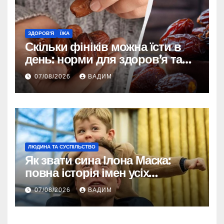
ЗДОРОВ'Я
ЇЖА
Скільки фініків можна їсти в
день: норми для здоров’я та
енергії
07/08/2026
ВАДИМ
ЛЮДИНА ТА СУСПІЛЬСТВО
Як звати сина Ілона Маска:
повна історія імен усіх
хлопчиків мільярдера
07/08/2026
ВАДИМ