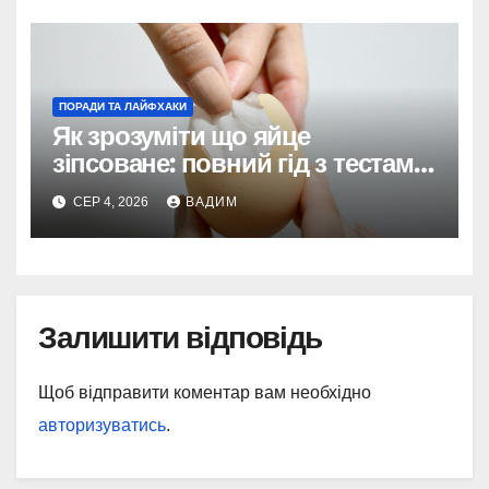
ПОРАДИ ТА ЛАЙФХАКИ
Як зрозуміти що яйце
зіпсоване: повний гід з тестами
та поясненнями
СЕР 4, 2026
ВАДИМ
Залишити відповідь
Щоб відправити коментар вам необхідно
авторизуватись
.