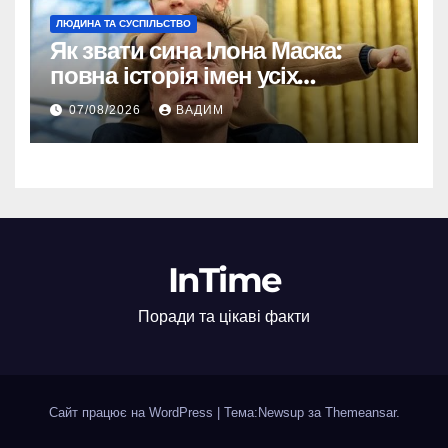
ЛЮДИНА ТА СУСПІЛЬСТВО
Як звати сина Ілона Маска:
повна історія імен усіх
хлопчиків мільярдера
07/08/2026
ВАДИМ
InTime
Поради та цікаві факти
Сайт працює на WordPress
|
Тема:Newsup за
Themeansar
.