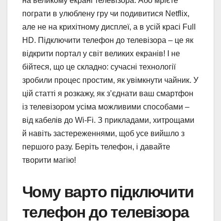
на великому екрані телевізора. Або мрієте
пограти в улюблену гру чи подивитися Netflix,
але не на крихітному дисплеї, а в усій красі Full
HD. Підключити телефон до телевізора – це як
відкрити портал у світ великих екранів! І не
бійтеся, що це складно: сучасні технології
зробили процес простим, як увімкнути чайник. У
цій статті я розкажу, як з’єднати ваш смартфон
із телевізором усіма можливими способами –
від кабелів до Wi-Fi. З прикладами, хитрощами
й навіть застереженнями, щоб усе вийшло з
першого разу. Беріть телефон, і давайте
творити магію!
Чому варто підключити
телефон до телевізора