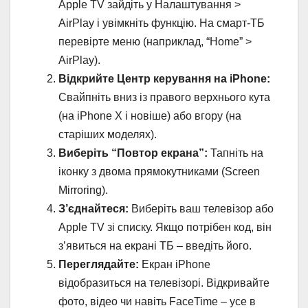
Apple TV зайдіть у Налаштування >
AirPlay і увімкніть функцію. На смарт-ТБ
перевірте меню (наприклад, “Home” >
AirPlay).
Відкрийте Центр керування на iPhone:
Свайпніть вниз із правого верхнього кута
(на iPhone X і новіше) або вгору (на
старіших моделях).
Виберіть “Повтор екрана”:
Тапніть на
іконку з двома прямокутниками (Screen
Mirroring).
З’єднайтеся:
Виберіть ваш телевізор або
Apple TV зі списку. Якщо потрібен код, він
з’явиться на екрані ТБ – введіть його.
Переглядайте:
Екран iPhone
відобразиться на телевізорі. Відкривайте
фото, відео чи навіть FaceTime – усе в