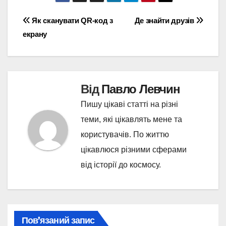
Навігація
Як сканувати QR-код з
Де знайти друзів
екрану
записів
Від
Павло Левчин
Пишу цікаві статті на різні
теми, які цікавлять мене та
користувачів. По життю
цікавлюся різними сферами
від історії до космосу.
Пов’язаний запис