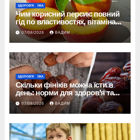
ЗДОРОВ'Я
ЇЖА
Чим корисний персик: повний
гід по властивостях, вітамінах і
впливі на організм
07/08/2026
ВАДИМ
ЗДОРОВ'Я
ЇЖА
Скільки фініків можна їсти в
день: норми для здоров’я та
енергії
07/08/2026
ВАДИМ