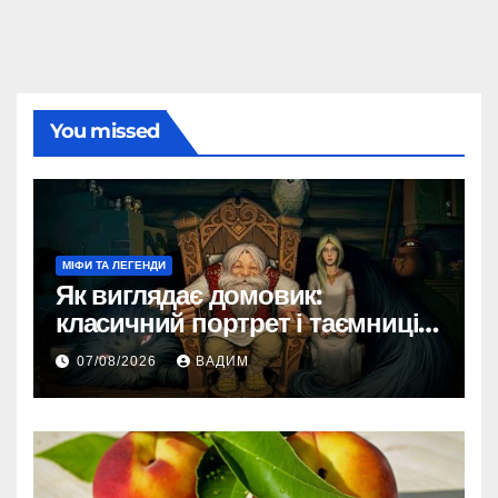
You missed
МІФИ ТА ЛЕГЕНДИ
Як виглядає домовик:
класичний портрет і таємниці
зовнішності
07/08/2026
ВАДИМ