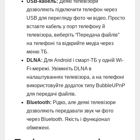
USB-кабель:
Деякі телевізори
дозволяють підключити телефон через
USB для перегляду фото чи відео. Просто
вставте кабель у порт телефону й
телевізора, виберіть “Передача файлів”
на телефоні та відкрийте медіа через
меню ТБ.
DLNA:
Для Android і смарт-ТБ у одній Wi-
Fi-мережі. Увімкніть DLNA в
налаштуваннях телевізора, а на телефоні
використовуйте додаток типу BubbleUPnP
для передачі файлів.
Bluetooth:
Рідко, але деякі телевізори
дозволяють передавати звук чи фото
через Bluetooth. Якість і функціонал
обмежені.