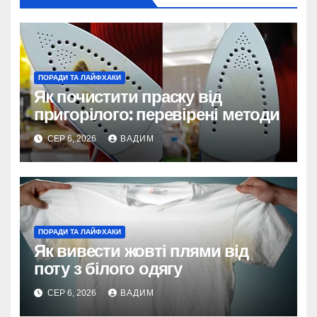
ПОРАДИ ТА ЛАЙФХАКИ
Як почистити праску від
пригорілого: перевірені методи
СЕР 6, 2026
ВАДИМ
ПОРАДИ ТА ЛАЙФХАКИ
Як вивести жовті плями від
поту з білого одягу
СЕР 6, 2026
ВАДИМ