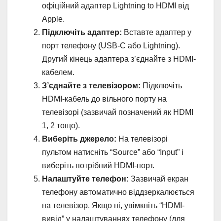
офіційний адаптер Lightning to HDMI від
Apple.
Підключіть адаптер:
Вставте адаптер у
порт телефону (USB-C або Lightning).
Другий кінець адаптера з’єднайте з HDMI-
кабелем.
З’єднайте з телевізором:
Підключіть
HDMI-кабель до вільного порту на
телевізорі (зазвичай позначений як HDMI
1, 2 тощо).
Виберіть джерело:
На телевізорі
пультом натисніть “Source” або “Input” і
виберіть потрібний HDMI-порт.
Налаштуйте телефон:
Зазвичай екран
телефону автоматично віддзеркалюється
на телевізор. Якщо ні, увімкніть “HDMI-
вивід” у налаштуваннях телефону (для