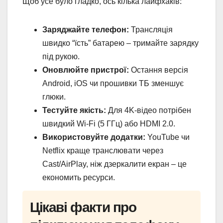
Щоб усе було гладко, ось кілька лайфхаків:
Заряджайте телефон:
Трансляція
швидко “їсть” батарею – тримайте зарядку
під рукою.
Оновлюйте пристрої:
Остання версія
Android, iOS чи прошивки ТБ зменшує
глюки.
Тестуйте якість:
Для 4K-відео потрібен
швидкий Wi-Fi (5 ГГц) або HDMI 2.0.
Використовуйте додатки:
YouTube чи
Netflix краще транслювати через
Cast/AirPlay, ніж дзеркалити екран – це
економить ресурси.
Цікаві факти про