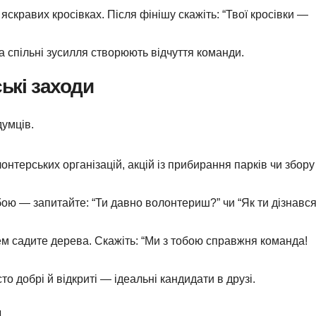
яскравих кросівках. Після фінішу скажіть: “Твої кросівки —
 спільні зусилля створюють відчуття команди.
ькі заходи
умців.
нтерських організацій, акцій із прибирання парків чи збору
ою — запитайте: “Ти давно волонтериш?” чи “Як ти дізнавс
ем садите дерева. Скажіть: “Ми з тобою справжня команда!
о добрі й відкриті — ідеальні кандидати в друзі.
н