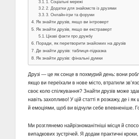
1. Соціальні мережі
2. Додатки для знайомств із друзями
3. Онлайн-ігри та форуми
Як знайти друзів, якщо ви інтроверт
Як знайти друзів, якщо ви екстраверт
Цікаві факти про дружбу
Поради, як перетворити знайомих на друзів
Де знайти друзів: таблиця-підказка
Як знайти друзів: фінальні думки
Друзі — це як сонце в похмурий день: вони роб
якщо ви переїхали в нове місто, втратили зв’яз
своє коло спілкування? Знайти друзів може зда
навіть захопливо! У цій статті я розкажу, де і
й емоціями, щоб ви відчули себе впевненіше. Го
Ми розглянемо найрізноманітніші місця й способ
випадкових зустрічей. Я додам практичні кроки, і