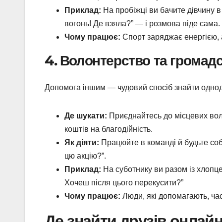
Приклад:
На пробіжці ви бачите дівчину в 
вогонь! Де взяла?” — і розмова піде сама.
Чому працює:
Спорт заряджає енергією, а
4. Волонтерство та громадс
Допомога іншим — чудовий спосіб знайти однод
Де шукати:
Приєднайтесь до місцевих воло
коштів на благодійність.
Як діяти:
Працюйте в команді й будьте соб
цю акцію?”.
Приклад:
На суботнику ви разом із хлопц
Хочеш після цього перекусити?”
Чому працює:
Люди, які допомагають, част
Де знайти друзів онлай