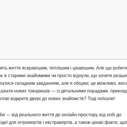
лять життя яскравішим, теплішим і цікавішим. Але що робити
ок зі старими знайомими чи просто відчули, що хочете розш
ватися складним завданням, але я обіцяю: це можливо, вес
 як шукати нових товаришів — із детальними порадами, прикл
тові відкрити двері до нових знайомств? Тоді поїхали!
и — від реального життя до онлайн-простору, від хобі до
деї для інтровертів і екстравертів, а також цікаві факти, що