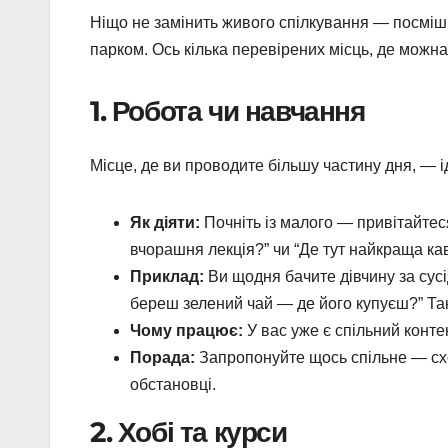
Ніщо не замінить живого спілкування — посмішки
парком. Ось кілька перевірених місць, де можна 
1. Робота чи навчання
Місце, де ви проводите більшу частину дня, — 
Як діяти:
Почніть із малого — привітайтес
вчорашня лекція?” чи “Де тут найкраща кав
Приклад:
Ви щодня бачите дівчину за сусі
береш зелений чай — де його купуєш?” Так
Чому працює:
У вас уже є спільний конте
Порада:
Запропонуйте щось спільне — схо
обстановці.
2. Хобі та курси