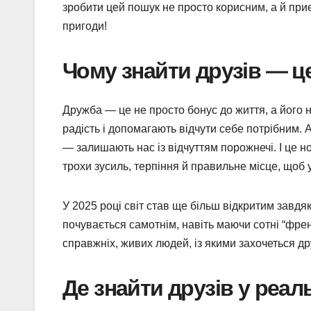
зробити цей пошук не просто корисним, а й приєм
пригоди!
Чому знайти друзів — ц
Дружба — це не просто бонус до життя, а його н
радість і допомагають відчути себе потрібним. 
— залишають нас із відчуттям порожнечі. І це н
трохи зусиль, терпіння й правильне місце, щоб у
У 2025 році світ став ще більш відкритим завдя
почувається самотнім, навіть маючи сотні “фре
справжніх, живих людей, із якими захочеться д
Де знайти друзів у реал