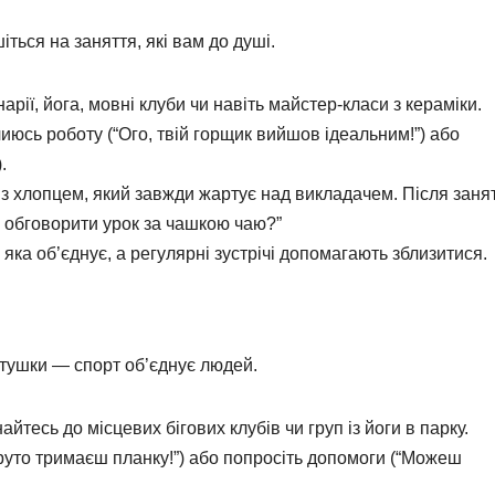
ться на заняття, які вам до душі.
арії, йога, мовні клуби чи навіть майстер-класи з кераміки.
июсь роботу (“Ого, твій горщик вийшов ідеальним!”) або
.
 з хлопцем, який завжди жартує над викладачем. Після заня
ш обговорити урок за чашкою чаю?”
 яка об’єднує, а регулярні зустрічі допомагають зблизитися.
атушки — спорт об’єднує людей.
йтесь до місцевих бігових клубів чи груп із йоги в парку.
круто тримаєш планку!”) або попросіть допомоги (“Можеш