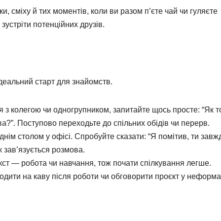
, сміху й тих моментів, коли ви разом п’єте чай чи гуляєте
зустріти потенційних друзів.
ідеальний старт для знайомств.
я з колегою чи одногрупником, запитайте щось просте: “Як т
а?”. Поступово переходьте до спільних обідів чи перерв.
днім столом у офісі. Спробуйте сказати: “Я помітив, ти завж
 зав’язується розмова.
кст — робота чи навчання, тож почати спілкування легше.
дити на каву після роботи чи обговорити проєкт у неформа