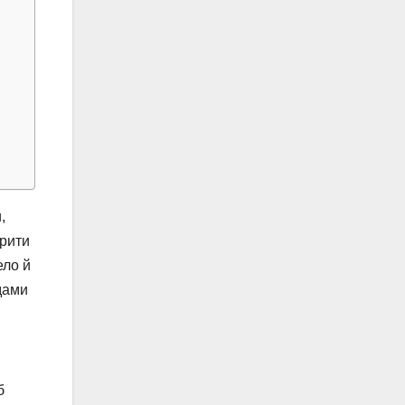
,
ирити
ело й
адами
б