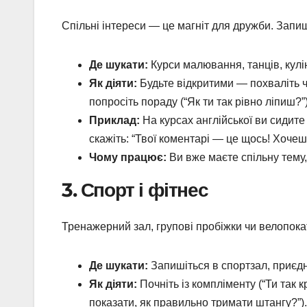
Спільні інтереси — це магніт для дружби. Запиші
Де шукати:
Курси малювання, танців, кулін
Як діяти:
Будьте відкритими — похваліть ч
попросіть пораду (“Як ти так рівно ліпиш?”)
Приклад:
На курсах англійської ви сидите
скажіть: “Твої коментарі — це щось! Хоче
Чому працює:
Ви вже маєте спільну тему,
3. Спорт і фітнес
Тренажерний зал, групові пробіжки чи велопок
Де шукати:
Запишіться в спортзал, приєдна
Як діяти:
Почніть із компліменту (“Ти так 
показати, як правильно тримати штангу?”).