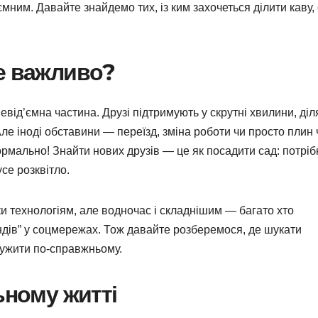
ним. Давайте знайдемо тих, із ким захочеться ділити каву, с
е важливо?
евід’ємна частина. Друзі підтримують у скрутні хвилини, діл
Але іноді обставини — переїзд, зміна роботи чи просто плин 
ормально! Знайти нових друзів — це як посадити сад: потріб
се розквітло.
ки технологіям, але водночас і складнішим — багато хто
ндів” у соцмережах. Тож давайте розберемося, де шукати
ружити по-справжньому.
ьному житті