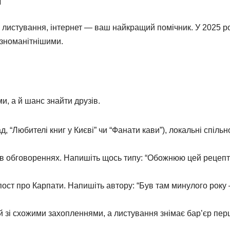
 листування, інтернет — ваш найкращий помічник. У 2025 р
ізноманітнішими.
и, а й шанс знайти друзів.
, “Любителі книг у Києві” чи “Фанати кави”), локальні спільн
 в обговореннях. Напишіть щось типу: “Обожнюю цей рецепт
пост про Карпати. Напишіть автору: “Був там минулого року
 зі схожими захопленнями, а листування знімає бар’єр пер