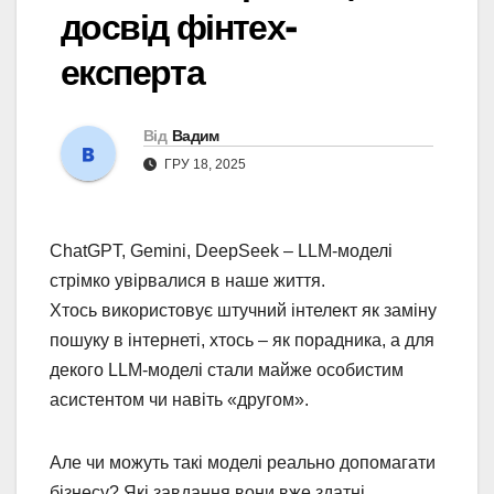
досвід фінтех-
експерта
Від
Вадим
ГРУ 18, 2025
ChatGPT, Gemini, DeepSeek – LLM-моделі
стрімко увірвалися в наше життя.
Хтось використовує штучний інтелект як заміну
пошуку в інтернеті, хтось – як порадника, а для
декого LLM-моделі стали майже особистим
асистентом чи навіть «другом».
Але чи можуть такі моделі реально допомагати
бізнесу? Які завдання вони вже здатні