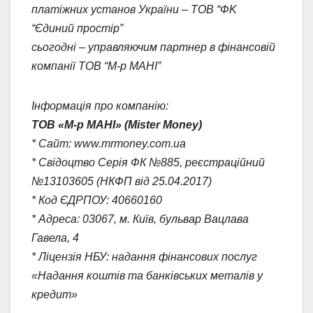
платіжних установ України – ТОВ “ФK
“Єдиний простір”
сьогодні – управляючим партнер в фінансовій
компанії ТОВ “М-р МАНІ”
Інформація про компанію:
ТОВ «М-р МАНІ» (Mister Money)
* Сайт: www.mrmoney.com.ua
* Свідоцтво Серія ФК №885, реєстраційний
№13103605 (НКФП від 25.04.2017)
* Код ЄДРПОУ: 40660160
* Адреса: 03067, м. Київ, бульвар Вацлава
Гавела, 4
* Ліцензія НБУ: надання фінансових послуг
«Надання коштів та банківських металів у
кредит»