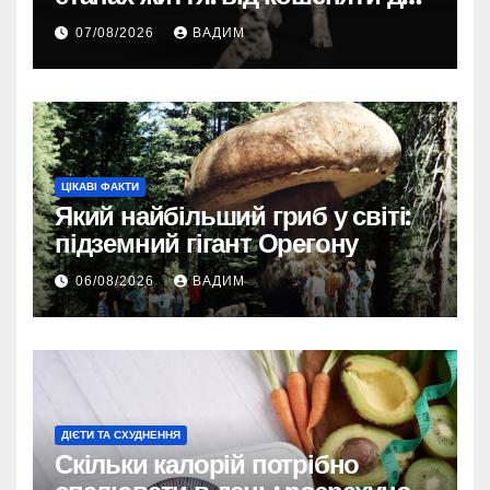
літнього улюбленця
07/08/2026
ВАДИМ
ЦІКАВІ ФАКТИ
Який найбільший гриб у світі:
підземний гігант Орегону
06/08/2026
ВАДИМ
ДІЄТИ ТА СХУДНЕННЯ
Скільки калорій потрібно