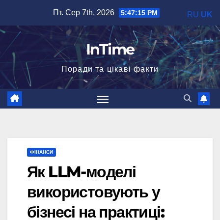
Перейти
Пт. Сер 7th, 2026
5:47:16 PM
RU
UK
до
вмісту
InTime
Поради та цікаві факти
ФІНАНСИ
Як LLM-моделі
використовують у
бізнесі на практиці: