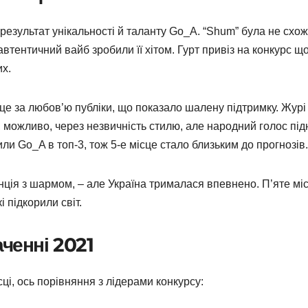
 результат унікальності й таланту Go_A. “Shum” була не схож
автентичний вайб зробили її хітом. Гурт привіз на конкурс щ
их.
сце за любов’ю публіки, що показало шалену підтримку. Журі
к), можливо, через незвичність стилю, але народний голос пі
ли Go_A в топ-3, тож 5-е місце стало близьким до прогнозів.
анція з шармом, – але Україна трималася впевнено. П’яте мі
і підкорили світ.
ченні 2021
ці, ось порівняння з лідерами конкурсу: