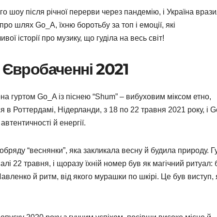
 шоу після річної перерви через пандемію, і Україна враз
ро шлях Go_A, їхню боротьбу за топ і емоції, які
ої історії про музику, що гуділа на весь світ!
а Євробаченні 2021
на гуртом Go_A із піснею “Shum” – вибуховим міксом етно,
я в Роттердамі, Нідерланди, з 18 по 22 травня 2021 року, і 
автентичності й енергії.
 обряду “веснянки”, яка закликала весну й будила природу. Г
лі 22 травня, і щоразу їхній номер був як магічний ритуал: б
авленко й ритм, від якого мурашки по шкірі. Це був виступ,