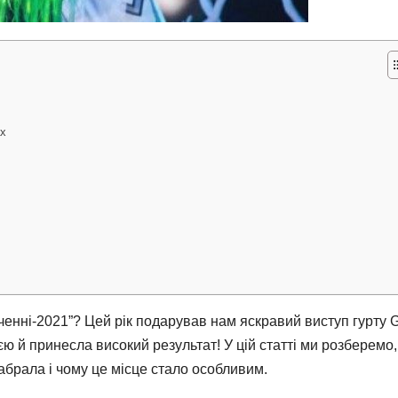
ах
аченні-2021”? Цей рік подарував нам яскравий виступ гурту 
ю й принесла високий результат! У цій статті ми розберемо,
набрала і чому це місце стало особливим.