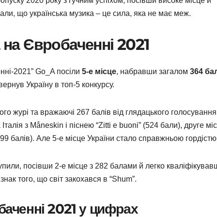
опуску 2020 року з гучним успіхом, посівши високе місце й
ли, що українська музика – це сила, яка не має меж.
а на Євробаченні 2021
енні-2021” Go_A посіли
5-е місце
, набравши загалом
364 ба
ернув Україну в топ-5 конкурсу.
го журі та вражаючі 267 балів від глядацького голосування
алія з Måneskin і піснею “Zitti e buoni” (524 бали), друге мі
(499 балів). Але 5-е місце України стало справжньою гордістю
пили, посівши 2-е місце з 282 балами й легко кваліфікував
 знак того, що світ закохався в “Shum”.
баченні 2021 у цифрах