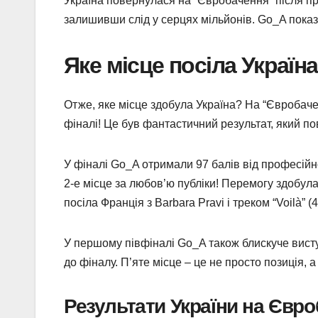
Україна повернулася на “Євробачення” після пр
залишивши слід у серцях мільйонів. Go_A показа
Яке місце посіла Україн
Отже, яке місце здобула Україна? На “Євробач
фіналі! Це був фантастичний результат, який пов
У фіналі Go_A отримали 97 балів від професійно
2-е місце за любов’ю публіки! Перемогу здобула Іт
посіла Франція з Barbara Pravi і треком “Voilà” 
У першому півфіналі Go_A також блискуче висту
до фіналу. П’яте місце – це не просто позиція, а
Результати України на Євро