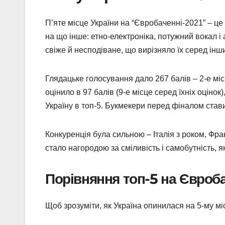
П’яте місце України на “Євробаченні-2021” – це
на що інше: етно-електроніка, потужний вокал і 
свіже й несподіване, що вирізняло їх серед інш
Глядацьке голосування дало 267 балів – 2-е мі
оцінило в 97 балів (9-е місце серед їхніх оціно
Україну в топ-5. Букмекери перед фіналом стави
Конкуренція була сильною – Італія з роком, Фр
стало нагородою за сміливість і самобутність, як
Порівняння топ-5 на Євроба
Щоб зрозуміти, як Україна опинилася на 5-му міс