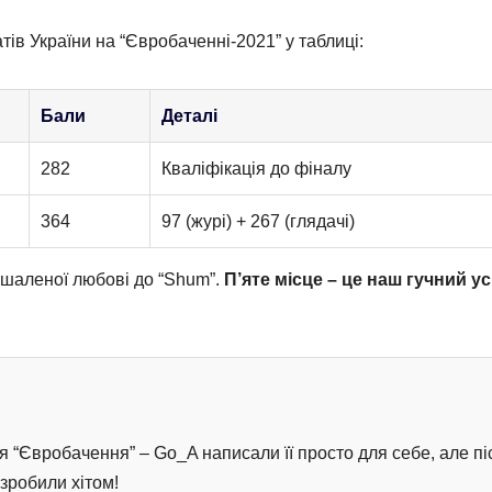
атів України на “Євробаченні-2021” у таблиці:
Бали
Деталі
282
Кваліфікація до фіналу
364
97 (журі) + 267 (глядачі)
 шаленої любові до “Shum”.
П’яте місце – це наш гучний ус
я “Євробачення” – Go_A написали її просто для себе, але пі
зробили хітом!