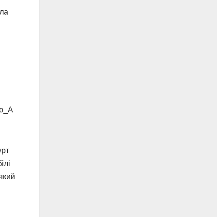
ила
Go_A
урт
ілі
 який