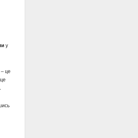
ли
у
 – це
сце
.
шись