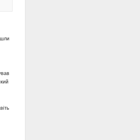
йшли
ував
який
віть