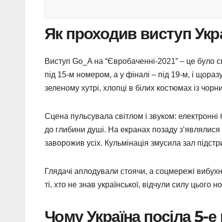
Як проходив виступ Укр
Виступ Go_A на “Євробаченні-2021” – це було сп
під 15-м номером, а у фіналі – під 19-м, і щор
зеленому хутрі, хлопці в білих костюмах із чор
Сцена пульсувала світлом і звуком: електронні 
до глибини душі. На екранах позаду з’являлися 
заворожив усіх. Кульмінація змусила зал підстр
Глядачі аплодували стоячи, а соцмережі вибухнул
ті, хто не знав української, відчули силу цього
Чому Україна посіла 5-е