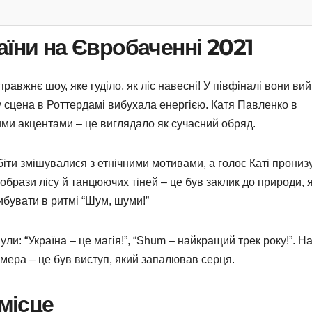
аїни на Євробаченні 2021
равжнє шоу, яке гуділо, як ліс навесні! У півфіналі вони ви
азу сцена в Роттердамі вибухала енергією. Катя Павленко в
ними акцентами – це виглядало як сучасний обряд.
біти змішувалися з етнічними мотивами, а голос Каті прониз
образи лісу й танцюючих тіней – це був заклик до природи, 
ибувати в ритмі “Шум, шуми!”
и: “Україна – це магія!”, “Shum – найкращий трек року!”. На
 номера – це був виступ, який запалював серця.
 місце