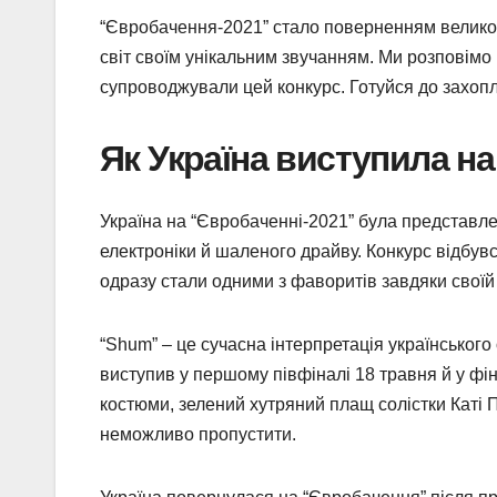
“Євробачення-2021” стало поверненням великого
світ своїм унікальним звучанням. Ми розповімо п
супроводжували цей конкурс. Готуйся до захоплив
Як Україна виступила н
Україна на “Євробаченні-2021” була представле
електроніки й шаленого драйву. Конкурс відбувс
одразу стали одними з фаворитів завдяки своїй 
“Shum” – це сучасна інтерпретація українського
виступив у першому півфіналі 18 травня й у фіна
костюми, зелений хутряний плащ солістки Каті П
неможливо пропустити.