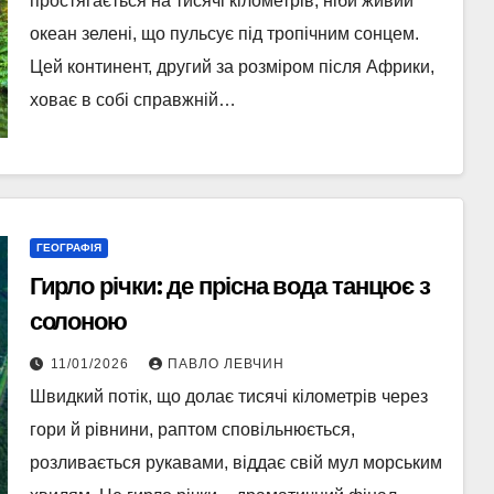
простягається на тисячі кілометрів, ніби живий
океан зелені, що пульсує під тропічним сонцем.
Цей континент, другий за розміром після Африки,
ховає в собі справжній…
ГЕОГРАФІЯ
Гирло річки: де прісна вода танцює з
солоною
11/01/2026
ПАВЛО ЛЕВЧИН
Швидкий потік, що долає тисячі кілометрів через
гори й рівнини, раптом сповільнюється,
розливається рукавами, віддає свій мул морським