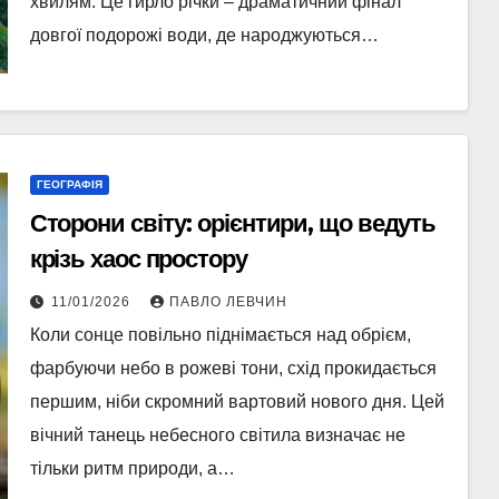
хвилям. Це гирло річки – драматичний фінал
довгої подорожі води, де народжуються…
ГЕОГРАФІЯ
Сторони світу: орієнтири, що ведуть
крізь хаос простору
11/01/2026
ПАВЛО ЛЕВЧИН
Коли сонце повільно піднімається над обрієм,
фарбуючи небо в рожеві тони, схід прокидається
першим, ніби скромний вартовий нового дня. Цей
вічний танець небесного світила визначає не
тільки ритм природи, а…