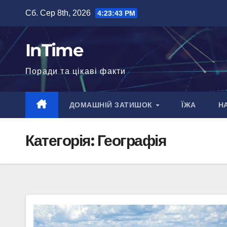
Перейти
Сб. Сер 8th, 2026
4:23:44 PM
до
вмісту
InTime
Поради та цікаві факти
ДОМАШНІЙ ЗАТИШОК
ЇЖА
Н
Категорія:
Географія