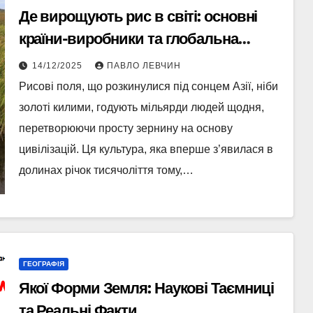
Де вирощують рис в світі: основні
країни-виробники та глобальна
статистика 2025 року
14/12/2025
ПАВЛО ЛЕВЧИН
Рисові поля, що розкинулися під сонцем Азії, ніби
золоті килими, годують мільярди людей щодня,
перетворюючи просту зернину на основу
цивілізацій. Ця культура, яка вперше з’явилася в
долинах річок тисячоліття тому,…
ГЕОГРАФІЯ
Якої Форми Земля: Наукові Таємниці
та Реальні Факти