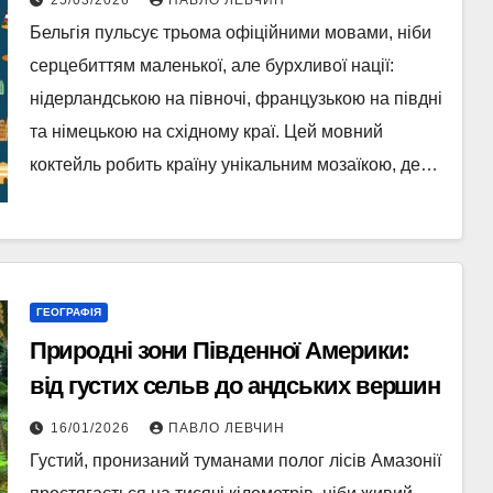
25/03/2026
ПАВЛО ЛЕВЧИН
Бельгія пульсує трьома офіційними мовами, ніби
серцебиттям маленької, але бурхливої нації:
нідерландською на півночі, французькою на півдні
та німецькою на східному краї. Цей мовний
коктейль робить країну унікальним мозаїкою, де…
ГЕОГРАФІЯ
Природні зони Південної Америки:
від густих сельв до андських вершин
16/01/2026
ПАВЛО ЛЕВЧИН
Густий, пронизаний туманами полог лісів Амазонії