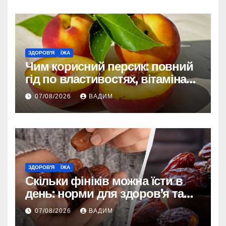
ЗДОРОВ'Я
ЇЖА
Чим корисний персик: повний
гід по властивостях, вітамінах і
впливі на організм
07/08/2026
ВАДИМ
ЗДОРОВ'Я
ЇЖА
Скільки фініків можна їсти в
день: норми для здоров’я та
енергії
07/08/2026
ВАДИМ