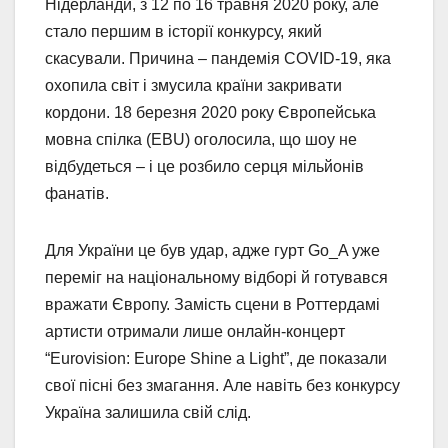
Нідерланди, з 12 по 16 травня 2020 року, але
стало першим в історії конкурсу, який
скасували. Причина – пандемія COVID-19, яка
охопила світ і змусила країни закривати
кордони. 18 березня 2020 року Європейська
мовна спілка (EBU) оголосила, що шоу не
відбудеться – і це розбило серця мільйонів
фанатів.
Для України це був удар, адже гурт Go_A уже
переміг на національному відборі й готувався
вражати Європу. Замість сцени в Роттердамі
артисти отримали лише онлайн-концерт
“Eurovision: Europe Shine a Light”, де показали
свої пісні без змагання. Але навіть без конкурсу
Україна залишила свій слід.