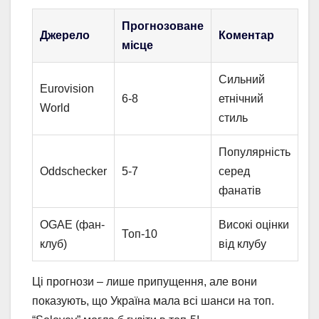
Прогнозоване
Джерело
Коментар
місце
Сильний
Eurovision
6-8
етнічний
World
стиль
Популярність
Oddschecker
5-7
серед
фанатів
OGAE (фан-
Високі оцінки
Топ-10
клуб)
від клубу
Ці прогнози – лише припущення, але вони
показують, що Україна мала всі шанси на топ.