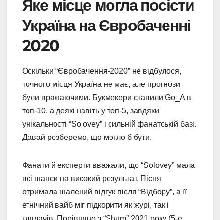
Яке місце могла посісти
Україна на Євробаченні
2020
Оскільки “Євробачення-2020” не відбулося,
точного місця Україна не має, але прогнози
були вражаючими. Букмекери ставили Go_A в
топ-10, а деякі навіть у топ-5, завдяки
унікальності “Solovey” і сильній фанатській базі.
Давай розберемо, що могло б бути.
Фанати й експерти вважали, що “Solovey” мала
всі шанси на високий результат. Пісня
отримала шалений відгук після “Відбору”, а її
етнічний вайб міг підкорити як журі, так і
глядачів. Порівняно з “Shum” 2021 року (5-е