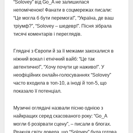
“Solovey” від Go_A не залишилася
непоміченою! Фанати в соцмережах писали:
“Це могла б бути перемога!”, “Україна, де ваш
тріумф?”, “Solovey – шедевр!”. Пісня зібрала
тисячі коментарів і переглядів.
Глядачі з Європи й за її межами закохалися в
ніжний вокал і етнічний вайб: “Це так
автентично!”, “Хочу почути це наживо!”. У
неофіційних онлайн-голосуваннях “Solovey”
часто входила в топ-10, а іноді й топ-5, що
показало її потенціал.
Музичні оглядачі назвали пісню однією з
найкращих серед скасованого року: “Go_A
могли б розірвати сцену”, – писали в блогах.
Реакція світу довела, що “Solovey” була готова