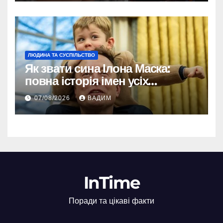
ЛЮДИНА ТА СУСПІЛЬСТВО
Як звати сина Ілона Маска:
повна історія імен усіх
хлопчиків мільярдера
07/08/2026
ВАДИМ
InTime
Поради та цікаві факти