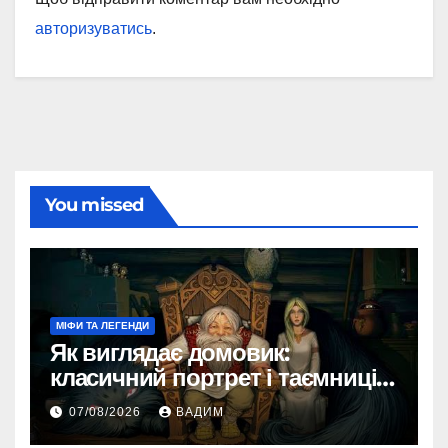
авторизуватись
.
You missed
МІФИ ТА ЛЕГЕНДИ
Як виглядає домовик:
класичний портрет і таємниці
зовнішності
07/08/2026
ВАДИМ