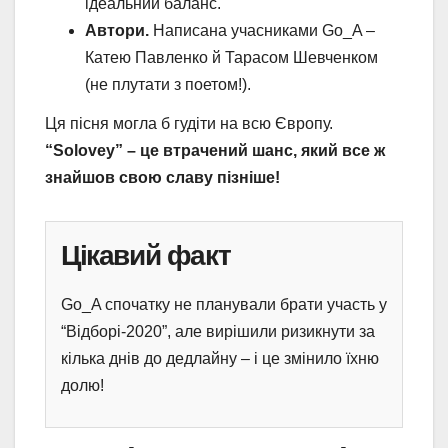
ідеальний баланс.
Автори.
Написана учасниками Go_A –
Катею Павленко й Тарасом Шевченком
(не плутати з поетом!).
Ця пісня могла б гудіти на всю Європу.
“Solovey” – це втрачений шанс, який все ж
знайшов свою славу пізніше!
Цікавий факт
Go_A спочатку не планували брати участь у
“Відборі-2020”, але вирішили ризикнути за
кілька днів до дедлайну – і це змінило їхню
долю!