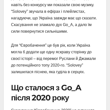
навіть без конкурсу ми показали свою музику.
“Solovey” звучала в ефірах і плейлистах,
нагадуючи, що Україна завжди має що сказати.
Скасування не зламало дух Go_A, а дало їм
сили повернутися сильнішими.
Для “Євробачення” це був рік, коли Україна
могла б додати ще одну яскраву сторінку до
своєї історії – від перемог Руслани й Джамали
до потенційного топу 2020-го. “Solovey”
залишилася піснею, яка гуділа в серцях.
Що сталося з Go_A
після 2020 року