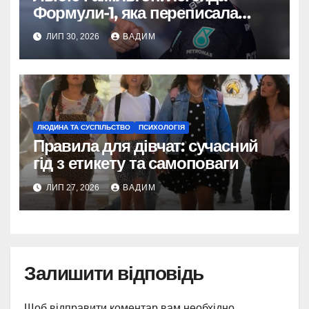
Формули-1, яка переписала
історію спорту
ЛИП 30, 2026
ВАДИМ
ЛЮДИНА ТА СУСПІЛЬСТВО
ПСИХОЛОГІЯ
Правила для дівчат: сучасний
гід з етикету та самоповаги
ЛИП 27, 2026
ВАДИМ
Залишити відповідь
Щоб відправити коментар вам необхідно