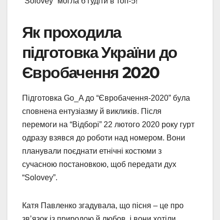
“Solovey” могла б гудіти в топ-5!
Як проходила
підготовка України до
Євробачення 2020
Підготовка Go_A до “Євробачення-2020” була
сповнена ентузіазму й викликів. Після
перемоги на “Відборі” 22 лютого 2020 року гурт
одразу взявся до роботи над номером. Вони
планували поєднати етнічні костюми з
сучасною постановкою, щоб передати дух
“Solovey”.
Катя Павленко згадувала, що пісня – це про
зв’язок із природою й любов, і вони хотіли