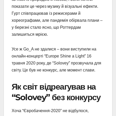
показати це через музику й візуальні ефекти.
Гурт співпрацював із режисерами й
хореографами, але пандемія обірвала плани –
у березні стало ясно, що Роттердам
залишиться мрією.
Усе ж Go_A не здалися – вони виступили на
онлайн-концерті “Europe Shine a Light” 16
травня 2020 року, де “Solovey” прозвучала для
світу. Це був не конкурс, але момент слави.
Як світ відреагував на
“Solovey” без конкурсу
Хоча “Євробачення-2020” не відбулося,