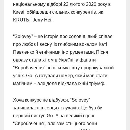
національному відборі 22 лютого 2020 року в
Києві, обійшовши сильних конкурентів, як
KRUTЬ і Jerry Heil.
“Solovey” – це історія про солов’я, який співає
про любов і весну, із глибоким вокалом Каті
Павленко й етнічними інструментами. Пісня
одразу стала хітом в Україні, а фанати
“Євробачення” по всьому світу пророкували їй
успіх. Go_A готували номер, який мав стати
магічним – але доля відклала їхній тріумф.
Хоча конкурс не відбувся, “Solovey”
залишилася в серцях слухачів. Це був би
перший виступ Go_A на великій сцені
“Євробачення”, але замість цього вони