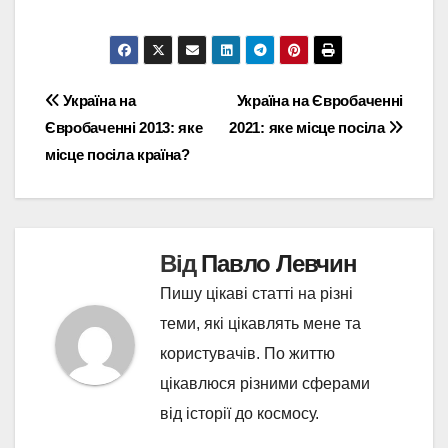
Навігація
Україна на
Україна на Євробаченні
Євробаченні 2013: яке
2021: яке місце посіла
записів
місце посіла країна?
Від
Павло Левчин
Пишу цікаві статті на різні
теми, які цікавлять мене та
користувачів. По життю
цікавлюся різними сферами
від історії до космосу.