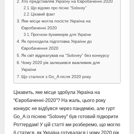
Хто представляв Україну на Євробаченні 2020
Що відомо про пісню “Solovey”
Цікавий факт
Яке місце могла посісти Україна на
Євробаченні 2020
Прогнози букмекерів для України
Як проходила підготовка України до
Євробачення 2020
Як світ відреагував на “Solovey” без конкурсу
Чому 2020 рік залишився важливим для
України
Що сталося з Go_A після 2020 року
Цікавить, яке місце здобула Україна на
“Євробаченні-2020”? На жаль, цього року
конкурс не відбувся через пандемію, але гурт
Go_A із піснею “Solovey” був готовий підкорити
Роттердам! У цій статті ми розберемо, що могло
б статися, як Україна готувалася і чому 2020 рік