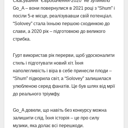
Скасування “Євробачення-2020” не зупинило
Go_A – вони повернулися в 2021 році з “Shum” і
посіли 5-е місце, реалізувавши свій потенціал.
“Solovey” стала їхньою першою сходинкою до
слави, а 2020 рік – підготовкою до великого
стрибка.
Гурт використав рік перерви, щоб удосконалити
стиль і підготувати новий хіт. Їхня
наполегливість і віра в себе принесли плоди –
“Shum” підкорила світ, а “Solovey” залишилася
улюбленою серед фанатів. Це був шлях від мрії
до реального тріумфу.
Go_A довели, що навіть без конкурсу можна
залишити слід. Їхня історія – це про силу
музики, яка долає всі перешкоди.