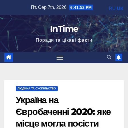
Перейти
Пт. Сер 7th, 2026
6:41:53 PM
RU
UK
до
вмісту
InTime
Поради та цікаві факти
ЛЮДИНА ТА СУСПІЛЬСТВО
Україна на
Євробаченні 2020: яке
місце могла посісти