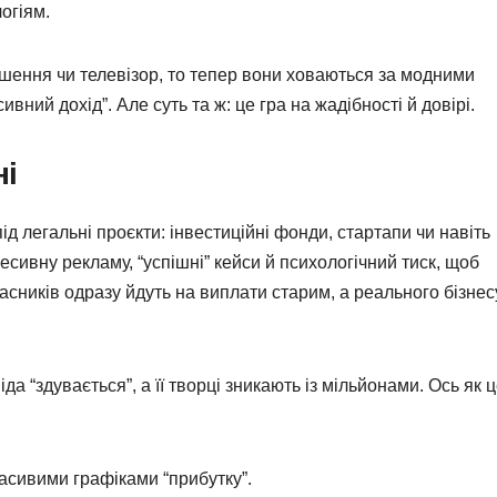
огіям.
ошення чи телевізор, то тепер вони ховаються за модними
ивний дохід”. Але суть та ж: це гра на жадібності й довірі.
ні
ід легальні проєкти: інвестиційні фонди, стартапи чи навіть
есивну рекламу, “успішні” кейси й психологічний тиск, щоб
асників одразу йдуть на виплати старим, а реального бізнес
а “здувається”, а її творці зникають із мільйонами. Ось як 
расивими графіками “прибутку”.