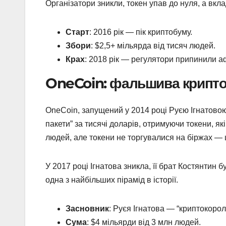
Організатори зникли, токен упав до нуля, а вкл
Старт
: 2016 рік — пік криптобуму.
Збори
: $2,5+ мільярда від тисяч людей.
Крах
: 2018 рік — регулятори припинили а
OneCoin: фальшива крипт
OneCoin, запущений у 2014 році Руєю Ігнатовою,
пакети” за тисячі доларів, отримуючи токени, як
людей, але токени не торгувалися на біржах — 
У 2017 році Ігнатова зникла, її брат Костянтин
одна з найбільших пірамід в історії.
Засновник
: Руєя Ігнатова — “криптокорол
Сума
: $4 мільярди від 3 млн людей.