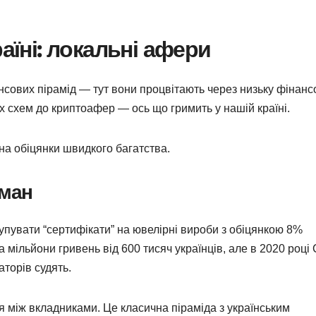
раїні: локальні афери
нсових пірамід — тут вони процвітають через низьку фінанс
х схем до криптоафер — ось що гримить у нашій країні.
на обіцянки швидкого багатства.
бман
купувати “сертифікати” на ювелірні вироби з обіцянкою 8%
 мільйони гривень від 600 тисяч українців, але в 2020 році
аторів судять.
між вкладниками. Це класична піраміда з українським