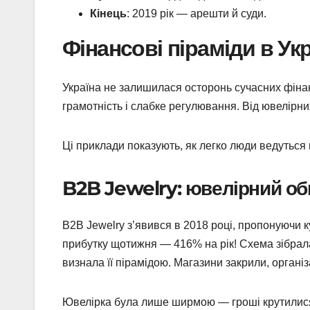
Кінець
: 2019 рік — арешти й суди.
Фінансові піраміди в Ук
Україна не залишилася осторонь сучасних фіна
грамотність і слабке регулювання. Від ювелірни
Ці приклади показують, як легко люди ведуться 
B2B Jewelry: ювелірний о
B2B Jewelry з’явився в 2018 році, пропонуючи 
прибутку щотижня — 416% на рік! Схема зібрала
визнала її пірамідою. Магазини закрили, організ
Ювелірка була лише ширмою — гроші крутилися 