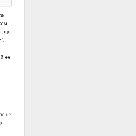
ок
хем
о, що
”.
 й не
ле не
х,