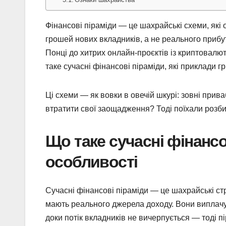
Фінансові піраміди — це шахрайські схеми, які
грошей нових вкладників, а не реального прибут
Понці до хитрих онлайн-проєктів із криптовалю
таке сучасні фінансові піраміди, які приклади гри
Ці схеми — як вовки в овечій шкурі: зовні приваб
втратити свої заощадження? Тоді поїхали розб
Що таке сучасні фінансо
особливості
Сучасні фінансові піраміди — це шахрайські стр
мають реального джерела доходу. Вони виплачу
доки потік вкладників не вичерпується — тоді пі