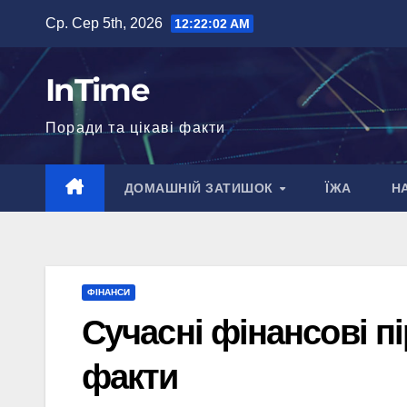
Перейти
Ср. Сер 5th, 2026
12:22:03 AM
до
вмісту
InTime
Поради та цікаві факти
ДОМАШНІЙ ЗАТИШОК
ЇЖА
Н
ФІНАНСИ
Сучасні фінансові пір
факти