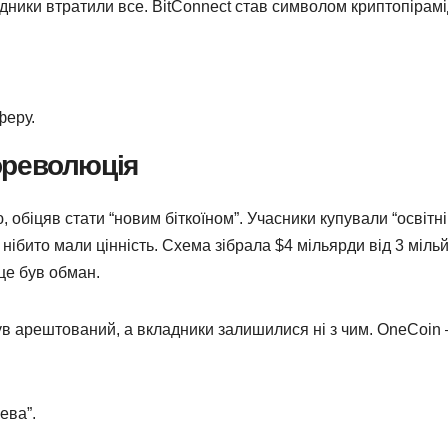
адники втратили все. BitConnect став символом криптопірамі
феру.
ореволюція
 обіцяв стати “новим біткоїном”. Учасники купували “освітні
і нібито мали цінність. Схема зібрала $4 мільярди від 3 міль
це був обман.
 був арештований, а вкладники залишилися ні з чим. OneCoin
ева”.