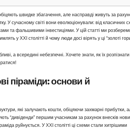
 обіцяють швидке збагачення, але насправді живуть за рахун
ку. У сучасному світі вони еволюціонували: від класичних с
тами та фальшивими інвестиціями. У цій статті ми розберем
млять у XXI столітті й чому люди досі вірять у ці “золоті гори
ливі, а всередині небезпечні. Хочете знати, як їх розпізнати
иратися!
ві піраміди: основи й
уктури, які залучають кошти, обіцяючи захмарні прибутки, а
ють “дивіденди” першим учасникам за рахунок внесків нови
раміда руйнується. У XXI столітті ці схеми стали хитрішими