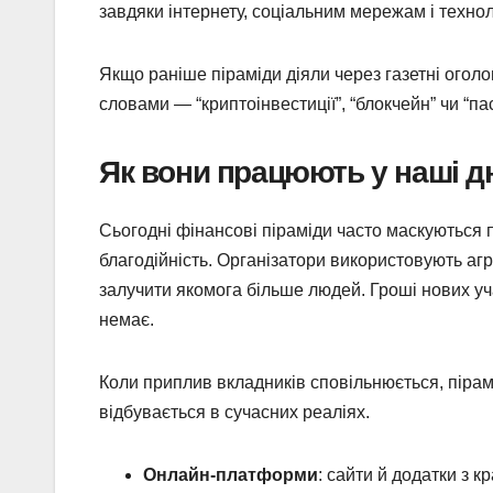
завдяки інтернету, соціальним мережам і технол
Якщо раніше піраміди діяли через газетні огол
словами — “криптоінвестиції”, “блокчейн” чи “пас
Як вони працюють у наші д
Сьогодні фінансові піраміди часто маскуються п
благодійність. Організатори використовують агр
залучити якомога більше людей. Гроші нових уч
немає.
Коли приплив вкладників сповільнюється, пірамід
відбувається в сучасних реаліях.
Онлайн-платформи
: сайти й додатки з к