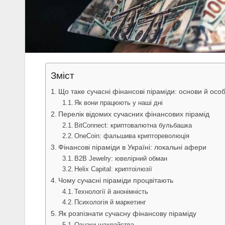
Зміст
Що таке сучасні фінансові піраміди: основи й особ
Як вони працюють у наші дні
Перелік відомих сучасних фінансових пірамід
BitConnect: криптовалютна бульбашка
OneCoin: фальшива криптореволюція
Фінансові піраміди в Україні: локальні афери
B2B Jewelry: ювелірний обман
Helix Capital: криптоілюзії
Чому сучасні піраміди процвітають
Технології й анонімність
Психологія й маркетинг
Як розпізнати сучасну фінансову піраміду
Ознаки шахрайства