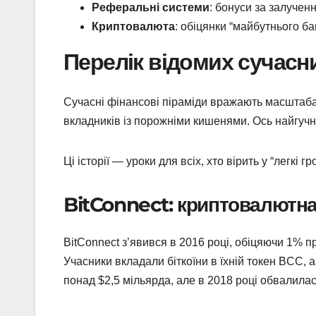
Реферальні системи
: бонуси за залучен
Криптовалюта
: обіцянки “майбутнього б
Перелік відомих сучасн
Сучасні фінансові піраміди вражають масштабам
вкладників із порожніми кишенями. Ось найгучніш
Ці історії — уроки для всіх, хто вірить у “легкі 
BitConnect: криптовалютн
BitConnect з’явився в 2016 році, обіцяючи 1% п
Учасники вкладали біткоїни в їхній токен BCC,
понад $2,5 мільярда, але в 2018 році обвалилас