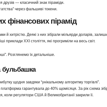
ня друзів — класичний знак піраміди.
агатства” через фальшиві токени.
их фінансових пірамід
и й хитрістю. Деякі з них зібрали мільярди доларів, зали
і приклади XXI століття, які прогриміли на весь світ.
гроші”. Розглянемо їх детальніше.
а бульбашка
рибутку щодня завдяки “унікальному алгоритму торгівлі”.
 а платформа гарантувала до 40% щомісяця. За рік схема зіб
я, коли регулятори США й Великобританії закрили її.