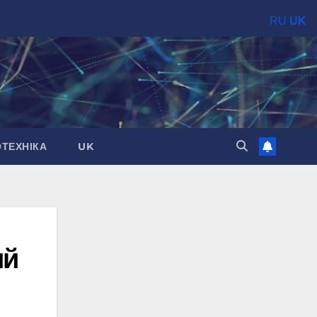
RU
UK
ОТЕХНІКА
UK
ий