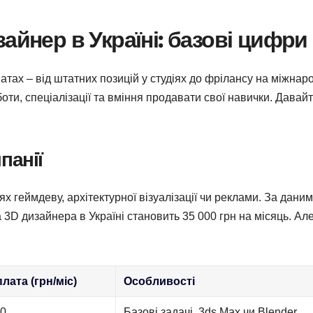
айнер в Україні: базові цифри
атах – від штатних позицій у студіях до фрілансу на міжнар
оти, спеціалізації та вміння продавати свої навички. Давай
панії
х геймдеву, архітектурної візуалізації чи реклами. За дани
 3D дизайнера в Україні становить 35 000 грн на місяць. Ал
лата (грн/міс)
Особливості
00
Базові задачі, 3ds Max чи Blender