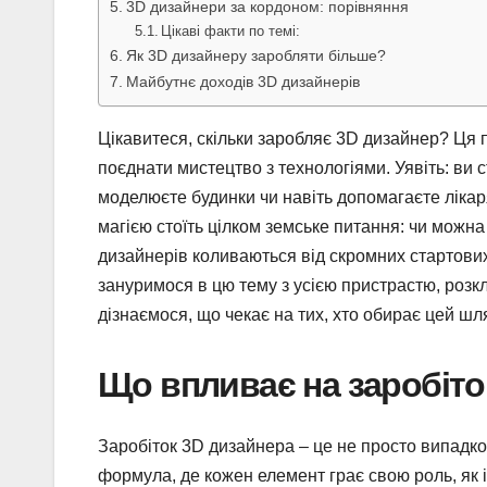
3D дизайнери за кордоном: порівняння
Цікаві факти по темі:
Як 3D дизайнеру заробляти більше?
Майбутнє доходів 3D дизайнерів
Цікавитеся, скільки заробляє 3D дизайнер? Ця п
поєднати мистецтво з технологіями. Уявіть: ви 
моделюєте будинки чи навіть допомагаєте лікаря
магією стоїть цілком земське питання: чи можна
дизайнерів коливаються від скромних стартови
зануримося в цю тему з усією пристрастю, розкл
дізнаємося, що чекає на тих, хто обирає цей шл
Що впливає на заробіто
Заробіток 3D дизайнера – це не просто випадко
формула, де кожен елемент грає свою роль, як 