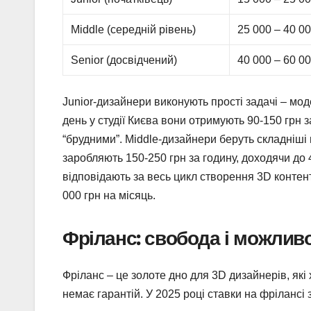
Middle (середній рівень)
25 000 – 40 0
Senior (досвідчений)
40 000 – 60 0
Junior-дизайнери виконують прості задачі – мод
день у студії Києва вони отримують 90-150 грн з
“брудними”. Middle-дизайнери беруть складніші п
заробляють 150-250 грн за годину, доходячи до 
відповідають за весь цикл створення 3D контент
000 грн на місяць.
Фріланс: свобода і можливо
Фріланс – це золоте дно для 3D дизайнерів, які х
немає гарантій. У 2025 році ставки на фрілансі 