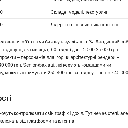
00
Складні моделі, текстуринг
00
Лідерство, повний цикл проєктів
елювання об’єктів чи базову візуалізацію. За 8-годинний ро
а годину, що за місяць (160 годин) дає 15 000-25 000 грн
роєкти – персонажів для ігор чи архітектурні рендери – і
40 000 грн. Senior-фахівці, які керують командами чи
у, можуть отримувати 250-400 грн за годину – це вже 40 00
сті
очуть контролювати свій графік і дохід. Тут немає стелі, але
залежать від платформи та клієнтів.