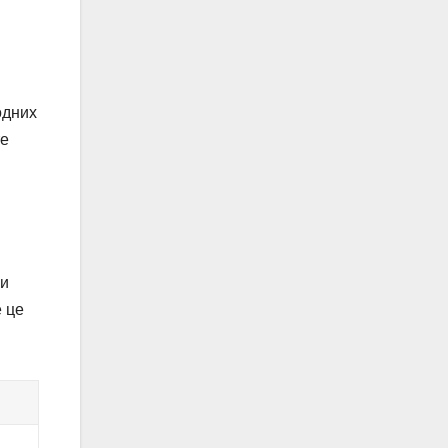
одних
те
ми
е це