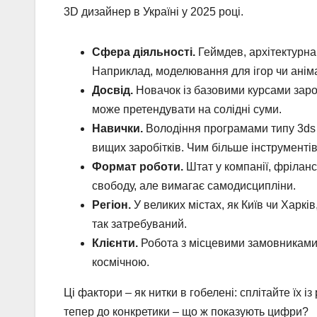
3D дизайнер в Україні у 2025 році.
Сфера діяльності.
Геймдев, архітектурна 
Наприклад, моделювання для ігор чи анімаці
Досвід.
Новачок із базовими курсами зароб
може претендувати на солідні суми.
Навички.
Володіння програмами типу 3ds M
вищих заробітків. Чим більше інструментів
Формат роботи.
Штат у компанії, фріланс 
свободу, але вимагає самодисципліни.
Регіон.
У великих містах, як Київ чи Харків
так затребуваний.
Клієнти.
Робота з місцевими замовниками 
космічною.
Ці фактори – як нитки в гобелені: сплітайте їх і
тепер до конкретики – що ж показують цифри?