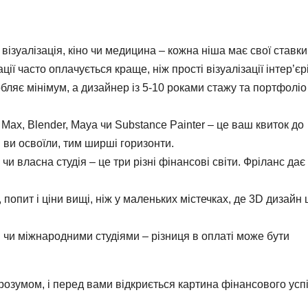
візуалізація, кіно чи медицина – кожна ніша має свої ставки
ї часто оплачується краще, ніж прості візуалізації інтер’єрі
ляє мінімум, а дизайнер із 5-10 роками стажу та портфоліо
ax, Blender, Maya чи Substance Painter – це ваш квиток до
 ви освоїли, тим ширші горизонти.
чи власна студія – це три різні фінансові світи. Фріланс дає
, попит і ціни вищі, ніж у маленьких містечках, де 3D дизайн
чи міжнародними студіями – різниця в оплаті може бути
з розумом, і перед вами відкриється картина фінансового успі