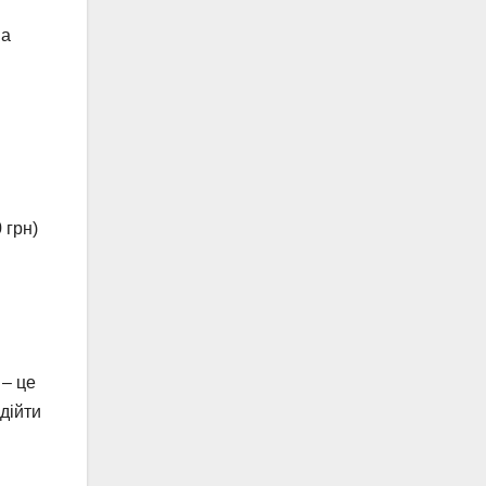
на
 грн)
 – це
 дійти