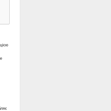
 цією
те
бляє