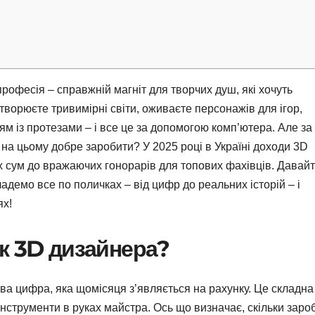
рофесія – справжній магніт для творчих душ, які хочуть
створюєте тривимірні світи, оживаєте персонажів для ігор,
м із протезами – і все це за допомогою комп’ютера. Але за
 на цьому добре заробити? У 2025 році в Україні доходи 3D
х сум до вражаючих гонорарів для топових фахівців. Давай
адемо все по поличках – від цифр до реальних історій – і
ях!
к 3D дизайнера?
ва цифра, яка щомісяця з’являється на рахунку. Це складна
інструменти в руках майстра. Ось що визначає, скільки заро