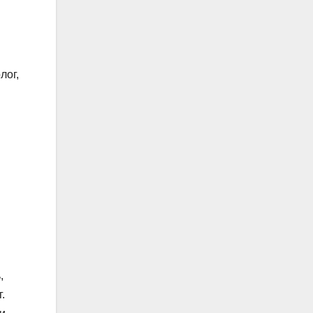
лог,
,
.