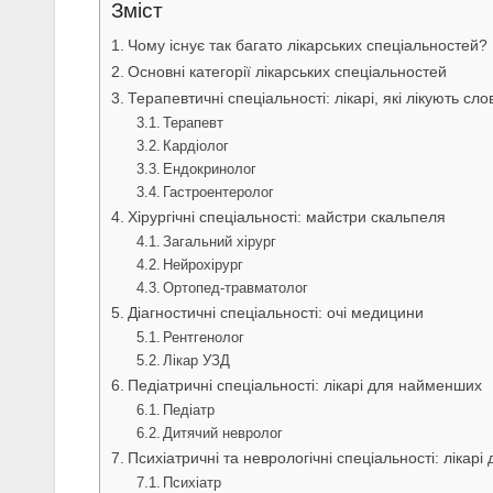
Зміст
Чому існує так багато лікарських спеціальностей?
Основні категорії лікарських спеціальностей
Терапевтичні спеціальності: лікарі, які лікують сло
Терапевт
Кардіолог
Ендокринолог
Гастроентеролог
Хірургічні спеціальності: майстри скальпеля
Загальний хірург
Нейрохірург
Ортопед-травматолог
Діагностичні спеціальності: очі медицини
Рентгенолог
Лікар УЗД
Педіатричні спеціальності: лікарі для найменших
Педіатр
Дитячий невролог
Психіатричні та неврологічні спеціальності: лікарі
Психіатр