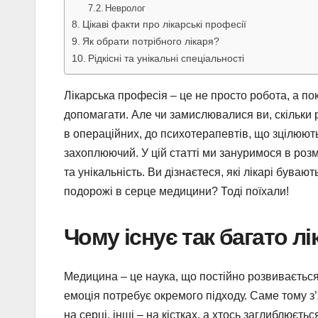
Невролог
Цікаві факти про лікарські професії
Як обрати потрібного лікаря?
Рідкісні та унікальні спеціальності
Лікарська професія – це не просто робота, а по
допомагати. Але чи замислювалися ви, скільки рі
в операційних, до психотерапевтів, що зцілюють
захоплюючий. У цій статті ми зануримося в роз
та унікальність. Ви дізнаєтеся, які лікарі буваю
подорожі в серце медицини? Тоді поїхали!
Чому існує так багато л
Медицина – це наука, що постійно розвивається
емоція потребує окремого підходу. Саме тому з’
на серці, інші – на кістках, а хтось заглиблюєть