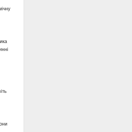
мічну
тика
инні
іть
вони