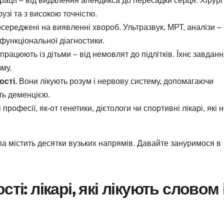
рації – від видалення апендикса до пересадки серця. Хірург
узі та з високою точністю.
зосереджені на виявленні хвороб. Ультразвук, МРТ, аналізи –
 функціональної діагностики.
 працюють із дітьми – від немовлят до підлітків. Їхнє завданн
му.
ості.
Вони лікують розум і нервову систему, допомагаючи
ть деменцією.
рофесії, як-от генетики, дієтологи чи спортивні лікарі, які 
па містить десятки вузьких напрямів. Давайте зануримося в
ті: лікарі, які лікують словом 