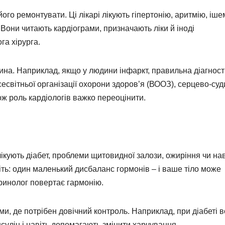
його ремонтувати. Ці лікарі лікують гіпертонію, аритмію, іше
 Вони читають кардіограми, призначають ліки й іноді
га хірурга.
ина. Наприклад, якщо у людини інфаркт, правильна діагнос
есвітньої організації охорони здоров’я (ВООЗ), серцево-суд
ож роль кардіологів важко переоцінити.
ікують діабет, проблеми щитовидної залози, ожиріння чи нав
іть: один маленький дисбаланс гормонів – і ваше тіло може
ринолог повертає гармонію.
ми, де потрібен довічний контроль. Наприклад, при діабеті 
нсулін і навіть допомагають змінити харчування.