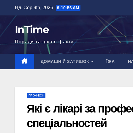
Перейти
Нд. Сер 9th, 2026
9:10:57 AM
до
вмісту
InTime
Поради та цікаві факти
ДОМАШНІЙ ЗАТИШОК
ЇЖА
Н
ПРОФЕСІЇ
Які є лікарі за проф
спеціальностей