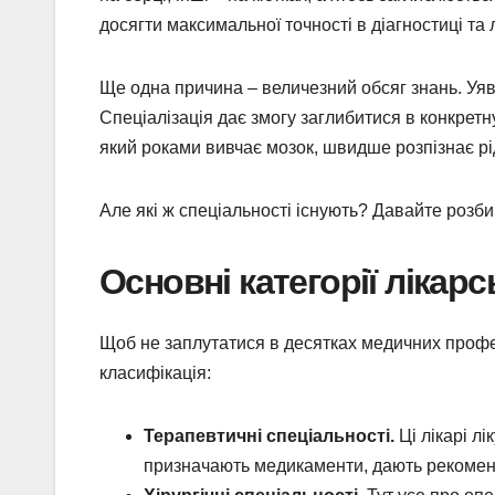
досягти максимальної точності в діагностиці та л
Ще одна причина – величезний обсяг знань. Уяві
Спеціалізація дає змогу заглибитися в конкретн
який роками вивчає мозок, швидше розпізнає р
Але які ж спеціальності існують? Давайте розб
Основні категорії лікар
Щоб не заплутатися в десятках медичних професі
класифікація:
Терапевтичні спеціальності.
Ці лікарі лі
призначають медикаменти, дають рекоменд