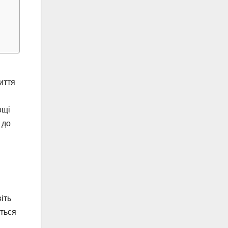
я
иття
ощі
 до
іть
ються