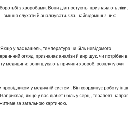
 боротьбі з хворобами. Вони діагностують, призначають ліки,
 – вміння слухати й аналізувати. Ось найвідоміші з них:
Якщо у вас кашель, температура чи біль невідомого
ервинний огляд, призначає аналізи й вирішує, чи потрібен 
світу медицини: вони шукають причини хвороб, розплутуючи
 провідником у медичній системі. Він координує роботу інш
 Наприклад, якщо у вас діабет і біль у серці, терапевт напра
ежитиме за загальною картиною.