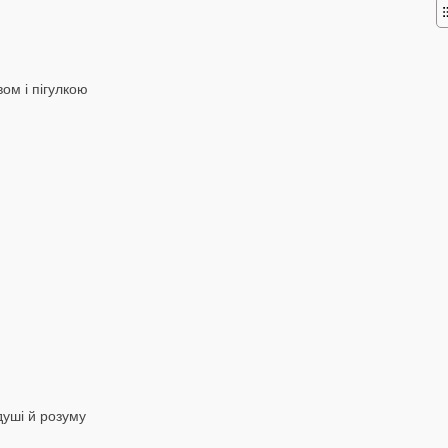
вом і пігулкою
 душі й розуму