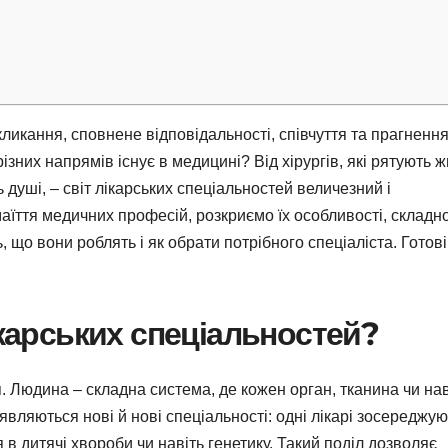
кликання, сповнене відповідальності, співчуття та прагненн
зних напрямів існує в медицині? Від хірургів, які рятують ж
 душі, – світ лікарських спеціальностей величезний і
маїття медичних професій, розкриємо їх особливості, складн
ть, що вони роблять і як обрати потрібного спеціаліста. Готові
ікарських спеціальностей?
. Людина – складна система, де кожен орган, тканина чи нав
являються нові й нові спеціальності: одні лікарі зосереджу
ся в дитячі хвороби чи навіть генетику. Такий поділ дозволяє