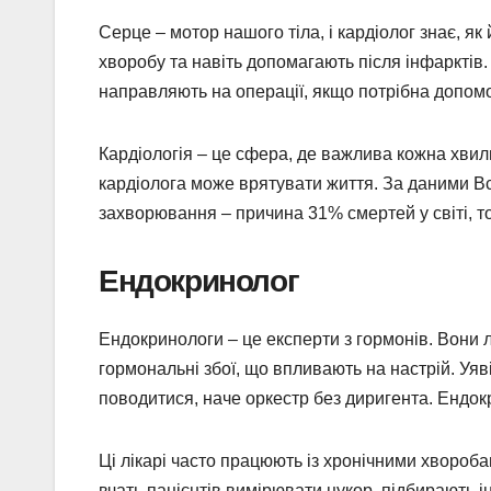
Серце – мотор нашого тіла, і кардіолог знає, як 
хворобу та навіть допомагають після інфарктів.
направляють на операції, якщо потрібна допомо
Кардіологія – це сфера, де важлива кожна хвил
кардіолога може врятувати життя. За даними Вс
захворювання – причина 31% смертей у світі, т
Ендокринолог
Ендокринологи – це експерти з гормонів. Вони л
гормональні збої, що впливають на настрій. Уяв
поводитися, наче оркестр без диригента. Ендок
Ці лікарі часто працюють із хронічними хвороба
вчать пацієнтів вимірювати цукор, підбирають і