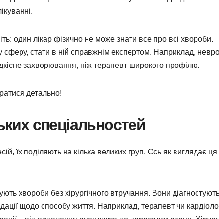
ікуванні.
ть: один лікар фізично не може знати все про всі хвороби.
у сферу, стати в ній справжнім експертом. Наприклад, невро
ідкісне захворювання, ніж терапевт широкого профілю.
иратися детально!
ських спеціальностей
й, їх поділяють на кілька великих груп. Ось як виглядає ця
кують хвороби без хірургічного втручання. Вони діагностують
ації щодо способу життя. Наприклад, терапевт чи кардіолог