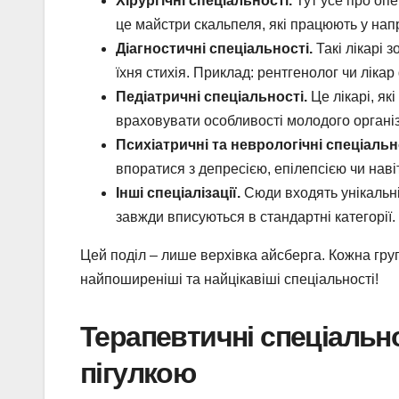
Хірургічні спеціальності.
Тут усе про опе
це майстри скальпеля, які працюють у напр
Діагностичні спеціальності.
Такі лікарі 
їхня стихія. Приклад: рентгенолог чи лікар
Педіатричні спеціальності.
Це лікарі, які
враховувати особливості молодого організ
Психіатричні та неврологічні спеціальн
впоратися з депресією, епілепсією чи наві
Інші спеціалізації.
Сюди входять унікальні п
завжди вписуються в стандартні категорії.
Цей поділ – лише верхівка айсберга. Кожна гру
найпоширеніші та найцікавіші спеціальності!
Терапевтичні спеціальнос
пігулкою