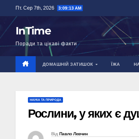
Перейти
Пт. Сер 7th, 2026
3:09:14 AM
до
вмісту
InTime
Поради та цікаві факти
ДОМАШНІЙ ЗАТИШОК
ЇЖА
Н
НАУКА ТА ПРИРОДА
Рослини, у яких є ду
Від
Павло Левчин