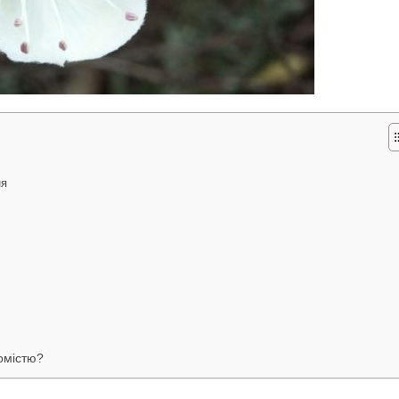
ня
домістю?