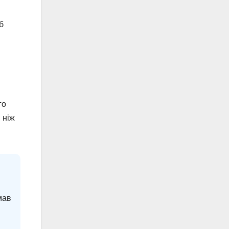
б
го
 ніж
мав