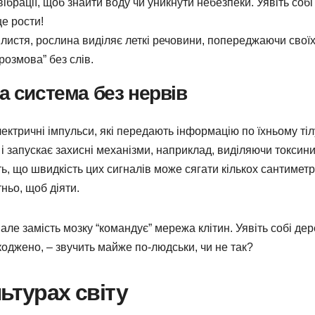
ібрації, щоб знайти воду чи уникнути небезпеки. Уявіть собі
ще рости!
листя, рослина виділяє леткі речовини, попереджаючи свої
розмова” без слів.
а система без нервів
ектричні імпульси, які передають інформацію по їхньому тіл
 і запускає захисні механізми, наприклад, виділяючи токсини
, що швидкість цих сигналів може сягати кількох сантиметр
тньо, щоб діяти.
але замість мозку “командує” мережа клітин. Уявіть собі дер
шкоджено, – звучить майже по-людськи, чи не так?
ьтурах світу