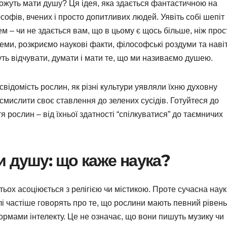
ожуть мати душу? Ця ідея, яка здається фантастичною на
офів, вчених і просто допитливих людей. Уявіть собі шепіт
ем – чи не здається вам, що в цьому є щось більше, ніж прос
 теми, розкриємо наукові факти, філософські роздуми та наві
уть відчувати, думати і мати те, що ми називаємо душею.
відомість рослин, як різні культури уявляли їхню духовну
смислити своє ставлення до зелених сусідів. Готуйтеся до
 рослин – від їхньої здатності “спілкуватися” до таємничих
 душу: що каже наука?
ьох асоціюється з релігією чи містикою. Проте сучасна нау
алі частіше говорять про те, що рослини мають певний рівень
ормами інтелекту. Це не означає, що вони пишуть музику чи