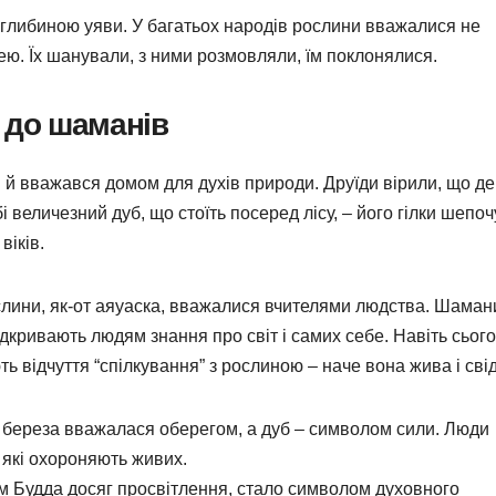
 глибиною уяви. У багатьох народів рослини вважалися не
ю. Їх шанували, з ними розмовляли, їм поклонялися.
в до шаманів
ті й вважався домом для духів природи. Друїди вірили, що д
і величезний дуб, що стоїть посеред лісу, – його гілки шепоч
віків.
лини, як-от аяуаска, вважалися вчителями людства. Шаман
ідкривають людям знання про світ і самих себе. Навіть сього
ть відчуття “спілкування” з рослиною – наче вона жива і сві
 береза вважалася оберегом, а дуб – символом сили. Люди
 які охороняють живих.
им Будда досяг просвітлення, стало символом духовного