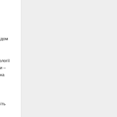
ідом
логії
и –
ина
іть