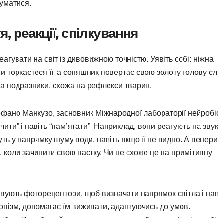
думатися.
я, реакції, спілкування
агувати на світ із дивовижною точністю. Уявіть собі: ніжна
и торкаєтеся її, а соняшник повертає свою золоту голову сл
 на подразники, схожа на рефлекси тварин.
фано Манкузо, засновник Міжнародної лабораторії нейробіо
ачити” і навіть “пам’ятати”. Наприклад, вони реагують на звук
ть у напрямку шуму води, навіть якщо її не видно. А венер
, коли зачинити свою пастку. Чи не схоже це на примітивну
ують фоторецептори, щоб визначати напрямок світла і нав
ропізм, допомагає їм виживати, адаптуючись до умов.