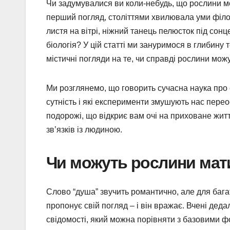
Чи задумувалися ви коли-небудь, що рослини м
перший погляд, століттями хвилювала уми філос
листя на вітрі, ніжний танець пелюсток під сонц
біологія? У цій статті ми зануримося в глибину
містичні погляди на те, чи справді рослини мож
Ми розглянемо, що говорить сучасна наука про с
сутність і які експерименти змушують нас перео
подорожі, що відкриє вам очі на приховане життя
зв’язків із людиною.
Чи можуть рослини мати
Слово “душа” звучить романтично, але для багат
пропонує свій погляд – і він вражає. Вчені дед
свідомості, який можна порівняти з базовими ф