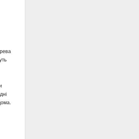
ерева
уть
и
дні
дома.