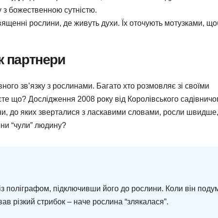
у з божественною сутністю.
вященні рослини, де живуть духи. Їх оточують мотузками, що
к партнери
ного зв’язку з рослинами. Багато хто розмовляє зі своїми
наєте що? Дослідження 2008 року від Королівського садівничо
и, до яких зверталися з ласкавими словами, росли швидше,
лини “чули” людину?
із поліграфом, підключивши його до рослини. Коли він поду
вав різкий стрибок – наче рослина “злякалася”.