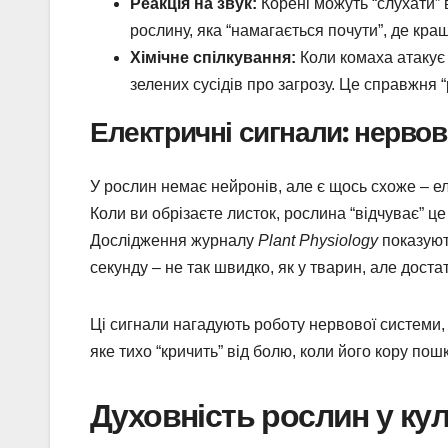
Реакція на звук:
Корені можуть “слухати” в
рослину, яка “намагається почути”, де кра
Хімічне спілкування:
Коли комаха атакує 
зелених сусідів про загрозу. Це справжня “
Електричні сигнали: нервов
У рослин немає нейронів, але є щось схоже – ел
Коли ви обрізаєте листок, рослина “відчуває” це
Дослідження журналу
Plant Physiology
показують
секунду – не так швидко, як у тварин, але доста
Ці сигнали нагадують роботу нервової системи, 
яке тихо “кричить” від болю, коли його кору по
Духовність рослин у кул