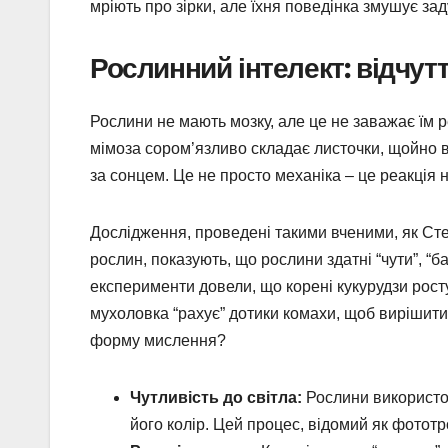
мріють про зірки, але їхня поведінка змушує за
Рослинний інтелект: відчутт
Рослини не мають мозку, але це не заважає їм ре
мімоза сором’язливо складає листочки, щойно в
за сонцем. Це не просто механіка – це реакція
Дослідження, проведені такими вченими, як Сте
рослин, показують, що рослини здатні “чути”, “б
експерименти довели, що корені кукурудзи росту
мухоловка “рахує” дотики комахи, щоб вирішити
форму мислення?
Чутливість до світла:
Рослини використов
його колір. Цей процес, відомий як фотот