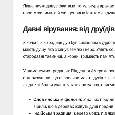
Якщо наука дивує фактами, то культура вражає
просто живими, а й священними істотами з душе
Давні вірування: від друїді
У кельтській традиції дуб був символом мудрос
мають душу, яка з’єднує землю і небо. Уявіть соб
стародавні таємниці, а корені тримають пам’ять 
У шаманських традиціях Південної Америки рос
стверджували, що ці рослини мають духів, які в
люди, які брали участь у таких ритуалах, описую
Слов’янська міфологія:
У наших предків
вірили, що в деревах живуть душі предків,
Індійська традиція:
Дерево бодхі, під як