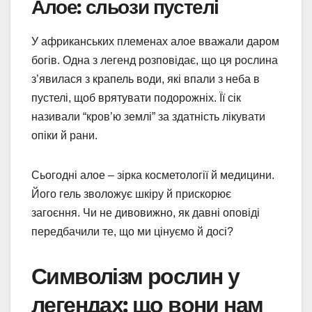
Алое: сльози пустелі
У африканських племенах алое вважали даром
богів. Одна з легенд розповідає, що ця рослина
з’явилася з крапель води, які впали з неба в
пустелі, щоб врятувати подорожніх. Її сік
називали “кров’ю землі” за здатність лікувати
опіки й рани.
Сьогодні алое – зірка косметології й медицини.
Його гель зволожує шкіру й прискорює
загоєння. Чи не дивовижно, як давні оповіді
передбачили те, що ми цінуємо й досі?
Символізм рослин у
легендах: що вони нам