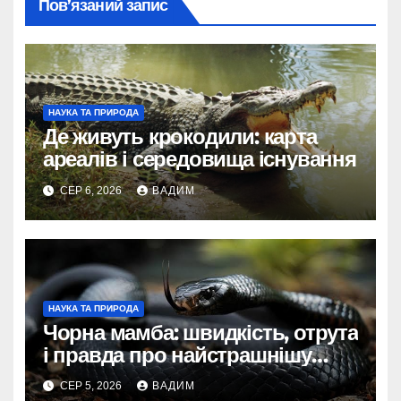
Пов’язаний запис
НАУКА ТА ПРИРОДА
Де живуть крокодили: карта
ареалів і середовища існування
СЕР 6, 2026
ВАДИМ
НАУКА ТА ПРИРОДА
Чорна мамба: швидкість, отрута
і правда про найстрашнішу
змію Африки
СЕР 5, 2026
ВАДИМ