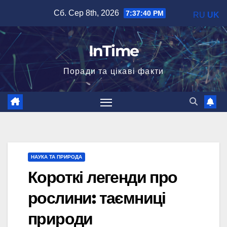
Перейти
Сб. Сер 8th, 2026
7:37:41 PM
RU
UK
до
вмісту
InTime
Поради та цікаві факти
НАУКА ТА ПРИРОДА
Короткі легенди про
рослини: таємниці
природи