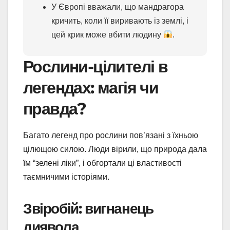
У Європі вважали, що мандрагора
кричить, коли її виривають із землі, і
цей крик може вбити людину
.
Рослини-цілителі в
легендах: магія чи
правда?
Багато легенд про рослини пов’язані з їхньою
цілющою силою. Люди вірили, що природа дала
їм “зелені ліки”, і обгортали ці властивості
таємничими історіями.
Звіробій: вигнанець
диявола