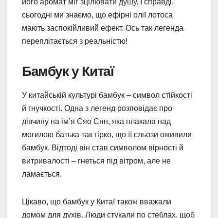
його аромат міг зцілювати душу. І справді,
сьогодні ми знаємо, що ефірні олії лотоса
мають заспокійливий ефект. Ось так легенда
переплітається з реальністю!
Бамбук у Китаї
У китайській культурі бамбук – символ стійкості
й гнучкості. Одна з легенд розповідає про
дівчину на ім’я Сяо Сян, яка плакала над
могилою батька так гірко, що її сльози оживили
бамбук. Відтоді він став символом вірності й
витривалості – гнеться під вітром, але не
ламається.
Цікаво, що бамбук у Китаї також вважали
домом для духів. Люди стукали по стеблах, щоб