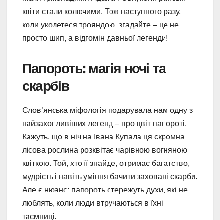
квіти стали колючими. Тож наступного разу,
коли уколетеся трояндою, згадайте – це не
просто шип, а відгомін давньої легенди!
Папороть: магія ночі та
скарбів
Слов’янська міфологія подарувала нам одну з
найзахопливіших легенд – про цвіт папороті.
Кажуть, що в ніч на Івана Купала ця скромна
лісова рослина розквітає чарівною вогняною
квіткою. Той, хто її знайде, отримає багатство,
мудрість і навіть уміння бачити заховані скарби.
Але є нюанс: папороть стережуть духи, які не
люблять, коли люди втручаються в їхні
таємниці.