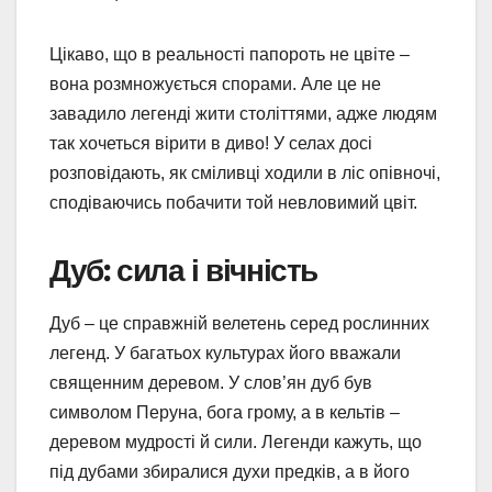
Цікаво, що в реальності папороть не цвіте –
вона розмножується спорами. Але це не
завадило легенді жити століттями, адже людям
так хочеться вірити в диво! У селах досі
розповідають, як сміливці ходили в ліс опівночі,
сподіваючись побачити той невловимий цвіт.
Дуб: сила і вічність
Дуб – це справжній велетень серед рослинних
легенд. У багатьох культурах його вважали
священним деревом. У слов’ян дуб був
символом Перуна, бога грому, а в кельтів –
деревом мудрості й сили. Легенди кажуть, що
під дубами збиралися духи предків, а в його