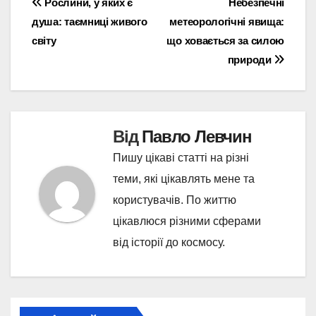
Навігація
Рослини, у яких є
Небезпечні
душа: таємниці живого
метеорологічні явища:
записів
світу
що ховається за силою
природи
Від
Павло Левчин
Пишу цікаві статті на різні
теми, які цікавлять мене та
користувачів. По життю
цікавлюся різними сферами
від історії до космосу.