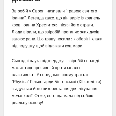
Звіробій у Європі називали “травою святого
Іоанна”. Легенда каже, що він виріс із крапель
крові Іоанна Хрестителя після його страти.
Люди вірили, що звіробій проганяє злих духів і
загоює рани. Цю траву носили як оберіг і клали
під подушку, щоб відлякати кошмари.
Сьогодні наука підтверджує: звіробій справді
має антидепресивні й протизапальні
властивості. У середньовічному трактаті
“Physica” Гільдегарди Бінгенської (XII століття)
згадується його використання для лікування
меланхолії. Отже, легенда мала під собою
реальну основу!