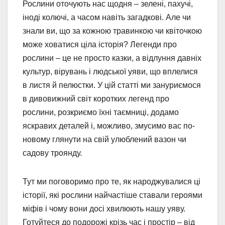
Рослини оточують нас щодня – зелені, пахучі,
іноді колючі, а часом навіть загадкові. Але чи
знали ви, що за кожною травинкою чи квіточкою
може ховатися ціла історія? Легенди про
рослини – це не просто казки, а відлуння давніх
культур, вірувань і людської уяви, що вплелися
в листя й пелюстки. У цій статті ми зануриємося
в дивовижний світ коротких легенд про
рослини, розкриємо їхні таємниці, додамо
яскравих деталей і, можливо, змусимо вас по-
новому глянути на свій улюблений вазон чи
садову троянду.
Тут ми поговоримо про те, як народжувалися ці
історії, які рослини найчастіше ставали героями
міфів і чому вони досі хвилюють нашу уяву.
Готуйтеся до подорожі крізь час і простір – від