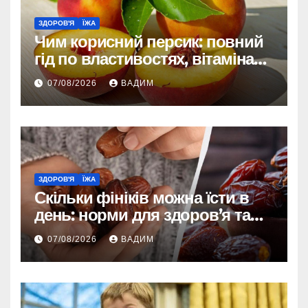
ЗДОРОВ'Я
ЇЖА
Чим корисний персик: повний
гід по властивостях, вітамінах і
впливі на організм
07/08/2026
ВАДИМ
ЗДОРОВ'Я
ЇЖА
Скільки фініків можна їсти в
день: норми для здоров’я та
енергії
07/08/2026
ВАДИМ