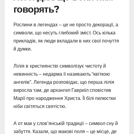
говорять?
Рослини в легендах – це не просто декорації, а
символи, що несуть глибокий зміст. Ось кілька
прикладів, як люди вкладали в них свої почуття
й думки.
Лілія в християнстві символізує чистоту й
невинність – недарма її називають “квіткою
ангелів”. Легенда розповідає, що перша лілія
виросла там, де архангел Гавриїл сповістив
Марії про народження Христа. Її білі пелюстки
ніби світяться святістю.
А от мак у слов’янській традиції – символ сну й
забуття. Казали, що макові поля – це місце, де