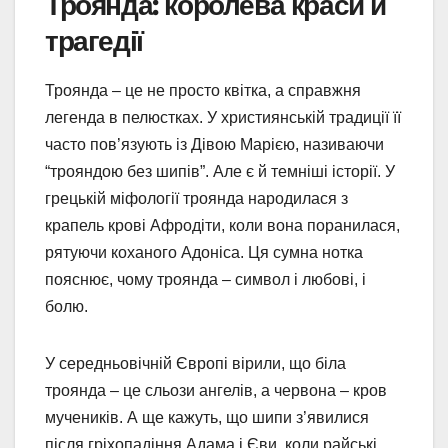
Троянда: королева краси й
трагедії
Троянда – це не просто квітка, а справжня
легенда в пелюстках. У християнській традиції її
часто пов’язують із Дівою Марією, називаючи
“трояндою без шипів”. Але є й темніші історії. У
грецькій міфології троянда народилася з
крапель крові Афродіти, коли вона поранилася,
рятуючи коханого Адоніса. Ця сумна нотка
пояснює, чому троянда – символ і любові, і
болю.
У середньовічній Європі вірили, що біла
троянда – це сльози ангелів, а червона – кров
мучеників. А ще кажуть, що шипи з’явилися
після гріхопадіння Адама і Єви, коли райські