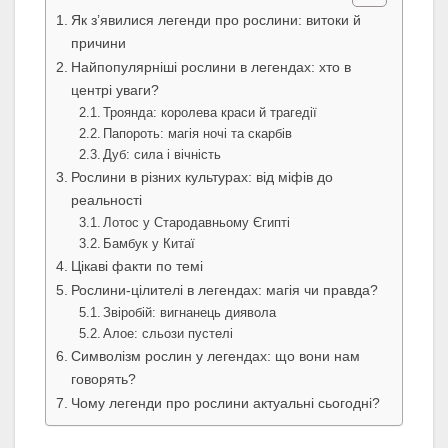
Як з’явилися легенди про рослини: витоки й
причини
Найпопулярніші рослини в легендах: хто в
центрі уваги?
Троянда: королева краси й трагедії
Папороть: магія ночі та скарбів
Дуб: сила і вічність
Рослини в різних культурах: від міфів до
реальності
Лотос у Стародавньому Єгипті
Бамбук у Китаї
Цікаві факти по темі
Рослини-цілителі в легендах: магія чи правда?
Звіробій: вигнанець диявола
Алое: сльози пустелі
Символізм рослин у легендах: що вони нам
говорять?
Чому легенди про рослини актуальні сьогодні?