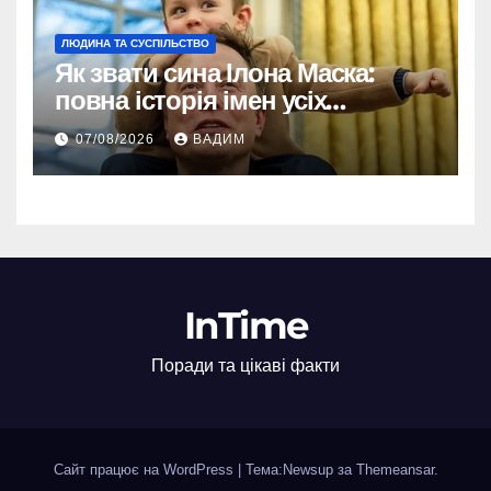
ЛЮДИНА ТА СУСПІЛЬСТВО
Як звати сина Ілона Маска:
повна історія імен усіх
хлопчиків мільярдера
07/08/2026
ВАДИМ
InTime
Поради та цікаві факти
Сайт працює на WordPress
|
Тема:Newsup за
Themeansar
.