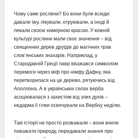
Чому саме рослини? Бо вони були всюди:
давали їжу, лікували, отруювали, а іноді й
лякали своєю химерною красою. У кожній
культурі рослини мали своє значення – від
священних дерев друїдів до магічних трав
слов’янських знахарів. Наприклад, у
Стародавній Греції лавр вважався символом
перемоги через міф про німфу Дафну, яка
перетворилася на це дерево, рятуючись від
Аполлона. А в українських селах верба
асоціювалася з захистом від злих духів –
недарма її гілки освячували на Вербну неділю.
Такі історії не просто розважали – вони вчили
поважати природу, передавали знання про