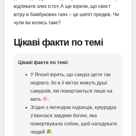
відлякати злих істот. А ще вірили, що свист
вітру в бамбукових гаях – це шепіт предків. Чи
чули ви колись таке?
Цікаві факти по темі
Цікаві факти по темі:
У Японії вірять, що сакура цвіте так
недовго, бо в її квітах живуть душі
самураїв, які повертаються лише на
мить
.
Згідно з легендою індіанців, кукурудза
з’явилася завдяки богині, яка
пожертвувала собою, щоб нагодувати
людей
.