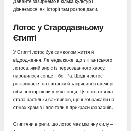
Давайте зазирнемо в кілька культур і
дізнаємося, які історії там розповідали.
Лотос у Стародавньому
Єгипті
У Єгипті лотос був символом життя й
відродження. Легенда каже, що з гігантського
лотоса, який виріс із первозданного хаосу,
народилося сонце – бог Ра. Щодня лотос
розкривався на світанку й закривався ввечері,
ніби повторюючи шлях сонця. Ця ніжна квітка
стала настільки важливою, що її зображали на
стінах храмів і вплітали в прикраси фараонів.
Єгиптяни вірили, що лотос має магічну силу –