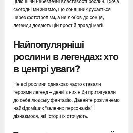
цілющі чи небезпечні властивості рослин. І хоча
сьогодні ми знаємо, що соняшник рухається
через фототропізм, а не любов до сонця,
легенди додають цій простій правді магії.
Найпопулярніші
рослини в легендах: хто
в центрі уваги?
Не всі рослини однаково часто ставали
героями легенд – деякі з них ніби притягували
до себе людську фантазію. Давайте розглянемо
найвідоміших “зелених персонажів” і
дізнаємося, які історії їх оточують.