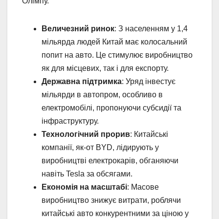
Олімпу.
Величезний ринок
: З населенням у 1,4
мільярда людей Китай має колосальний
попит на авто. Це стимулює виробництво
як для місцевих, так і для експорту.
Державна підтримка
: Уряд інвестує
мільярди в автопром, особливо в
електромобілі, пропонуючи субсидії та
інфраструктуру.
Технологічний прорив
: Китайські
компанії, як-от BYD, лідирують у
виробництві електрокарів, обганяючи
навіть Tesla за обсягами.
Економія на масштабі
: Масове
виробництво знижує витрати, роблячи
китайські авто конкурентними за ціною у