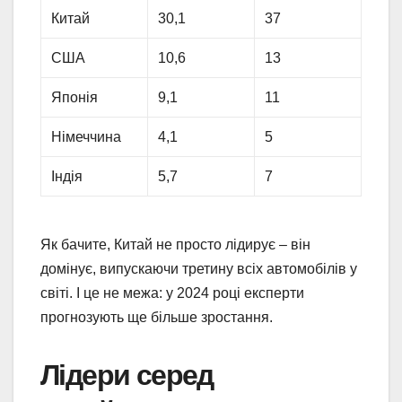
Китай
30,1
37
США
10,6
13
Японія
9,1
11
Німеччина
4,1
5
Індія
5,7
7
Як бачите, Китай не просто лідирує – він
домінує, випускаючи третину всіх автомобілів у
світі. І це не межа: у 2024 році експерти
прогнозують ще більше зростання.
Лідери серед