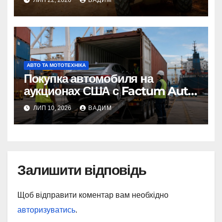
АВТО ТА МОТОТЕХНІКА
Покупка автомобиля на
аукционах США с Factum Auto
– от выбора до готовой
ЛИП 10, 2026
ВАДИМ
машины
Залишити відповідь
Щоб відправити коментар вам необхідно
авторизуватись
.