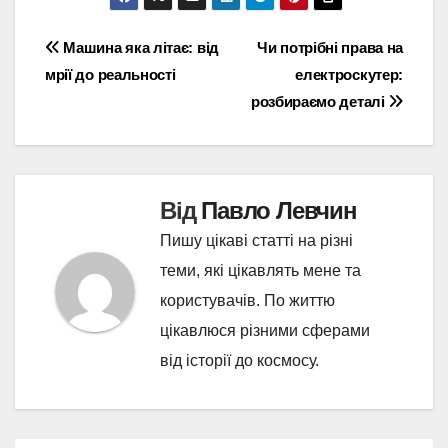
Навігація
Машина яка літає: від
Чи потрібні права на
мрії до реальності
електроскутер:
записів
розбираємо деталі
Від
Павло Левчин
Пишу цікаві статті на різні
теми, які цікавлять мене та
користувачів. По життю
цікавлюся різними сферами
від історії до космосу.