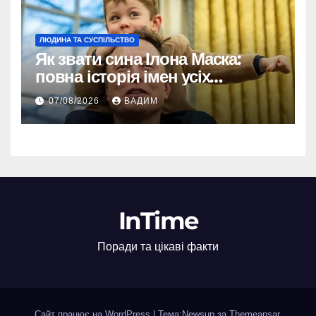
ЛЮДИНА ТА СУСПІЛЬСТВО
Як звати сина Ілона Маска:
повна історія імен усіх
хлопчиків мільярдера
07/08/2026
ВАДИМ
InTime
Поради та цікаві факти
Сайт працює на WordPress
|
Тема:Newsup за
Themeansar
.