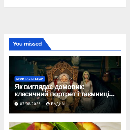
You missed
МІФИ ТА ЛЕГЕНДИ
Як виглядає домовик:
класичний портрет і таємниці
зовнішності
07/08/2026
ВАДИМ