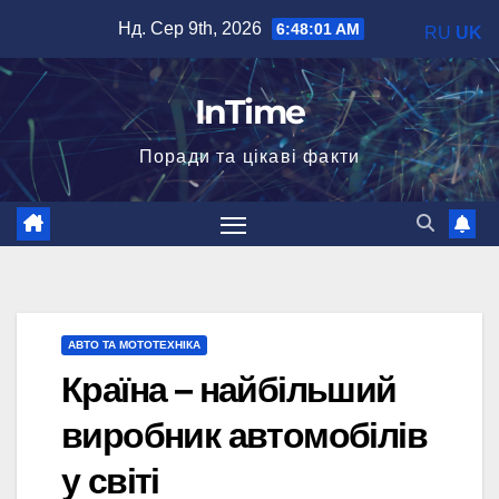
Перейти
Нд. Сер 9th, 2026
6:48:02 AM
RU
UK
до
вмісту
InTime
Поради та цікаві факти
АВТО ТА МОТОТЕХНІКА
Країна – найбільший
виробник автомобілів
у світі