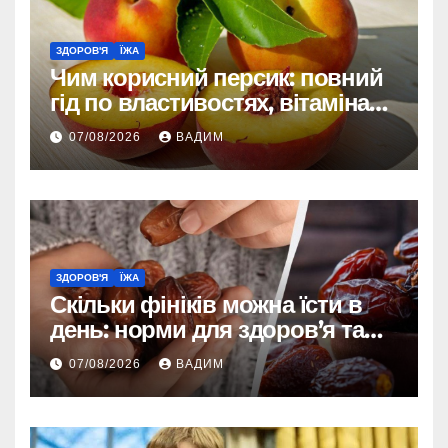
ЗДОРОВ'Я
ЇЖА
Чим корисний персик: повний
гід по властивостях, вітамінах і
впливі на організм
07/08/2026
ВАДИМ
ЗДОРОВ'Я
ЇЖА
Скільки фініків можна їсти в
день: норми для здоров’я та
енергії
07/08/2026
ВАДИМ