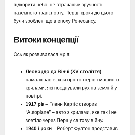
підкорити небо, не втрачаючи зручності
наземного транспорту. Перші кроки до цього
були зроблені ще в епоху Ренесансу.
Витоки концепції
Ось як розвивалася мрія:
Леонардо да Вінчі (XV століття)
–
намалював ескізи орнітоптерів і машин із
крилами, які поєднували рух на землі й у
повітрі.
1917 рік
– Гленн Кертіс створив
“Autoplane” – авто з крилами, яке так і не
злетіло через Першу світову війну.
1940-і роки
– Роберт Фултон представив