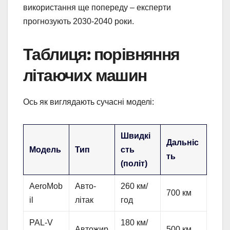
використання ще попереду – експерти
прогнозують 2030-2040 роки.
Таблиця: порівняння
літаючих машин
Ось як виглядають сучасні моделі:
Швидкі
Дальніс
Модель
Тип
сть
ть
(політ)
AeroMob
Авто-
260 км/
700 км
il
літак
год
PAL-V
180 км/
Автожир
500 км