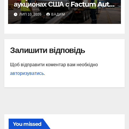
аукционах США с Factum Auto
– от выбора до готовой
ЛИП 10, 2026
ВАДИМ
машины
Залишити відповідь
Щоб відправити коментар вам необхідно
авторизуватись
.
You missed