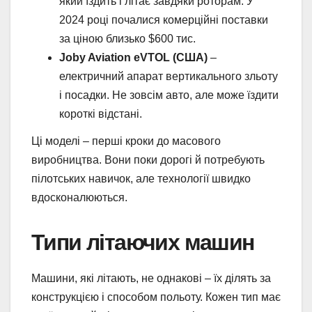
який їздить і літає завдяки роторам. У
2024 році почалися комерційні поставки
за ціною близько $600 тис.
Joby Aviation eVTOL (США)
–
електричний апарат вертикального зльоту
і посадки. Не зовсім авто, але може їздити
короткі відстані.
Ці моделі – перші кроки до масового
виробництва. Вони поки дорогі й потребують
пілотських навичок, але технології швидко
вдосконалюються.
Типи літаючих машин
Машини, які літають, не однакові – їх ділять за
конструкцією і способом польоту. Кожен тип має