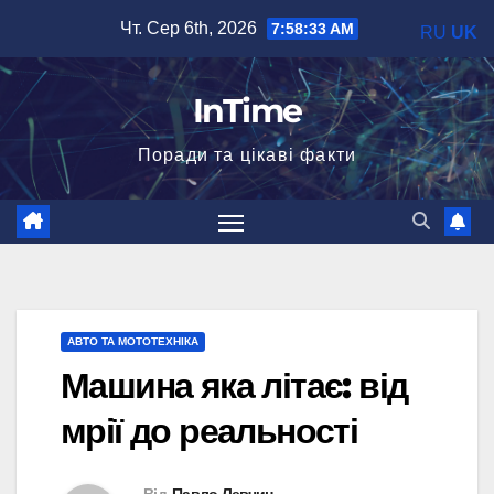
Перейти
Чт. Сер 6th, 2026
7:58:34 AM
RU
UK
до
вмісту
InTime
Поради та цікаві факти
АВТО ТА МОТОТЕХНІКА
Машина яка літає: від
мрії до реальності