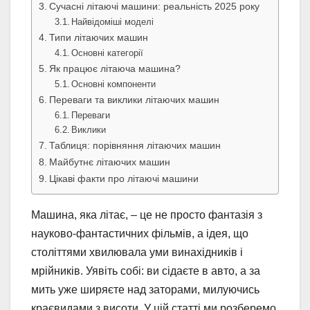
Сучасні літаючі машини: реальність 2025 року
Найвідоміші моделі
Типи літаючих машин
Основні категорії
Як працює літаюча машина?
Основні компоненти
Переваги та виклики літаючих машин
Переваги
Виклики
Таблиця: порівняння літаючих машин
Майбутнє літаючих машин
Цікаві факти про літаючі машини
Машина, яка літає, – це не просто фантазія з
науково-фантастичних фільмів, а ідея, що
століттями хвилювала уми винахідників і
мрійників. Уявіть собі: ви сідаєте в авто, а за
мить уже ширяєте над заторами, милуючись
краєвидами з висоти. У цій статті ми розберемо,