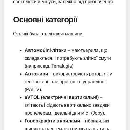
свої плюси й мінуси, залежно від призначення.
Основні категорії
Ось які бувають літаючі машини:
Автомобілі-літаки
– мають крила, що
складаються, і потребують злітної смуги
(наприклад, Terrafugia).
Автожири
– використовують ротор, як у
гелікоптері, але простіші в управлінні
(PAL-V).
eVTOL (електричні вертикальні)
–
злітають і сідають вертикально завдяки
пропелерам, ідеальні для міст (Joby).
Говеркрафти з крилами
– гібриди, які
ширяють над землею і можуть літати на