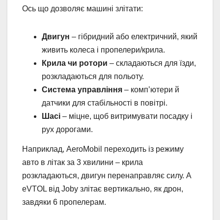
Ось що дозволяє машині злітати:
Двигун
– гібридний або електричний, який
живить колеса і пропелери/крила.
Крила чи ротори
– складаються для їзди,
розкладаються для польоту.
Система управління
– комп’ютери й
датчики для стабільності в повітрі.
Шасі
– міцне, щоб витримувати посадку і
рух дорогами.
Наприклад, AeroMobil переходить із режиму
авто в літак за 3 хвилини – крила
розкладаються, двигун перенаправляє силу. А
eVTOL від Joby злітає вертикально, як дрон,
завдяки 6 пропелерам.