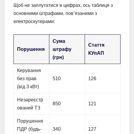
Щоб не заплутатися в цифрах, ось таблиця з
основними штрафами, пов’язаними з
електроскутерами:
Сума
Стаття
Порушення
штрафу
КУпАП
(грн)
Керування
без прав
510
126
(від 3 кВт)
Незареєстр
850
121
ований ТЗ
Порушення
ПДР (будь-
340
127