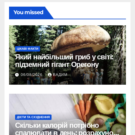
You missed
ЦІКАВІ ФАКТИ
Який найбільший гриб у світі:
підземний гігант Орегону
06/08/2026
ВАДИМ
ДІЄТИ ТА СХУДНЕННЯ
Скільки калорій потрібно
спалювати в день: розрахунок