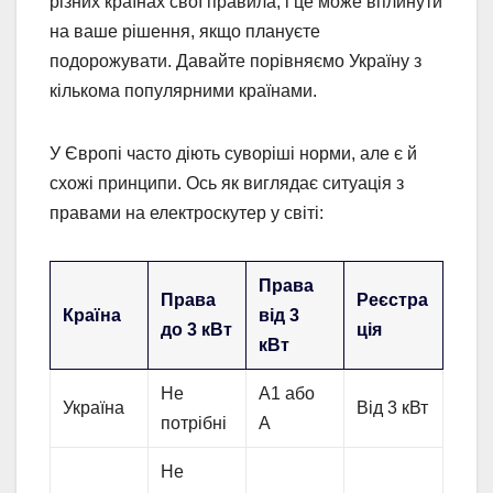
різних країнах свої правила, і це може вплинути
на ваше рішення, якщо плануєте
подорожувати. Давайте порівняємо Україну з
кількома популярними країнами.
У Європі часто діють суворіші норми, але є й
схожі принципи. Ось як виглядає ситуація з
правами на електроскутер у світі:
Права
Права
Реєстра
Країна
від 3
до 3 кВт
ція
кВт
Не
А1 або
Україна
Від 3 кВт
потрібні
А
Не