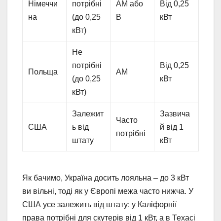
Німеччи
потрібні
AM або
Від 0,25
на
(до 0,25
B
кВт
кВт)
Не
потрібні
Від 0,25
Польща
AM
(до 0,25
кВт
кВт)
Залежит
Зазвича
Часто
США
ь від
й від 1
потрібні
штату
кВт
Як бачимо, Україна досить лояльна – до 3 кВт
ви вільні, тоді як у Європі межа часто нижча. У
США усе залежить від штату: у Каліфорнії
права потрібні для скутерів від 1 кВт, а в Техасі