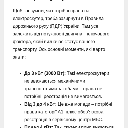
Щоб зрозуміти, чи потрібні права на
електроскутер, треба зазирнути в Правила
дорожнього руху (ПДР) України. Там усе
залежить від потужності двигуна – ключового
фактора, який визначає статус вашого
транспорту. Ось основні моменти, які варто
знати:
До 3 кВт (3000 Вт):
Такі електроскутери
не вважаються механічними
транспортними засобами – права не
потрібні, реєстрація не вимагається.
Від 3 до 4 кВт:
Це вже мопеди – потрібні
права категорії А1, плюс обов’язкова
реєстрація в сервісному центрі МВС.
Понад 4 кВт:
Такі скутери прирівнюються