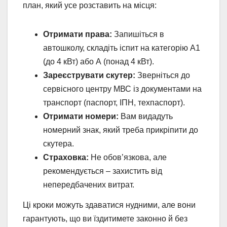
план, який усе розставить на місця:
Отримати права:
Запишіться в
автошколу, складіть іспит на категорію А1
(до 4 кВт) або А (понад 4 кВт).
Зареєструвати скутер:
Зверніться до
сервісного центру МВС із документами на
транспорт (паспорт, ІПН, техпаспорт).
Отримати номери:
Вам видадуть
номерний знак, який треба прикріпити до
скутера.
Страховка:
Не обов’язкова, але
рекомендується – захистить від
непередбачених витрат.
Ці кроки можуть здаватися нудними, але вони
гарантують, що ви їздитимете законно й без