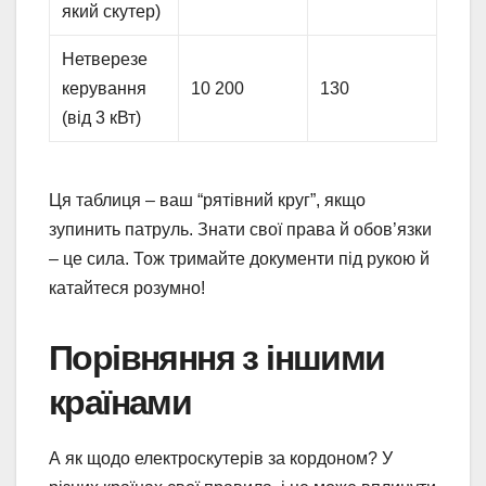
який скутер)
Нетверезе
керування
10 200
130
(від 3 кВт)
Ця таблиця – ваш “рятівний круг”, якщо
зупинить патруль. Знати свої права й обов’язки
– це сила. Тож тримайте документи під рукою й
катайтеся розумно!
Порівняння з іншими
країнами
А як щодо електроскутерів за кордоном? У