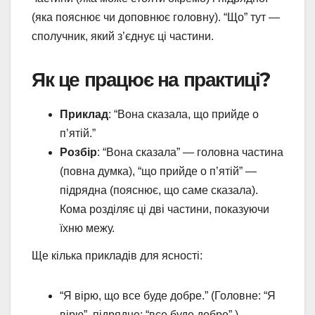
(яка пояснює чи доповнює головну). “Що” тут —
сполучник, який з’єднує ці частини.
Як це працює на практиці?
Приклад
: “Вона сказала, що прийде о
п’ятій.”
Розбір
: “Вона сказала” — головна частина
(повна думка), “що прийде о п’ятій” —
підрядна (пояснює, що саме сказала).
Кома розділяє ці дві частини, показуючи
їхню межу.
Ще кілька прикладів для ясності:
“Я вірю, що все буде добре.” (Головне: “Я
вірю”, підрядне: “все буде добре”.)