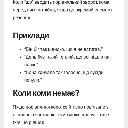
Коли “що” вводить порівняльний зворот, кома
перед ним потрібна, якщо це окремий елемент
речення.
Приклади
“Він біг так швидко, що я не встигав.”
“День був такий теплий, що всі пішли на
пляж.”
“Вона кричала так голосно, що сусіди
почули.”
Коли коми немає?
Якщо порівняння коротке й тісно пов’язане з
основною частиною, кома може пропускатися
(хоч це рідше):