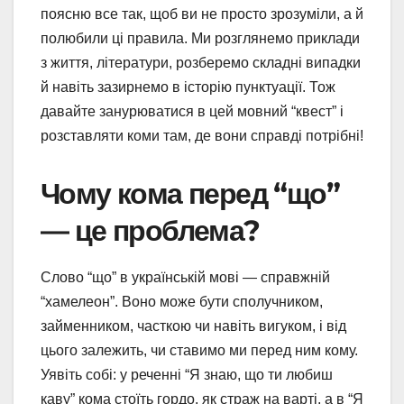
поясню все так, щоб ви не просто зрозуміли, а й
полюбили ці правила. Ми розглянемо приклади
з життя, літератури, розберемо складні випадки
й навіть зазирнемо в історію пунктуації. Тож
давайте занурюватися в цей мовний “квест” і
розставляти коми там, де вони справді потрібні!
Чому кома перед “що”
— це проблема?
Слово “що” в українській мові — справжній
“хамелеон”. Воно може бути сполучником,
займенником, часткою чи навіть вигуком, і від
цього залежить, чи ставимо ми перед ним кому.
Уявіть собі: у реченні “Я знаю, що ти любиш
каву” кома стоїть гордо, як страж на варті, а в “Я