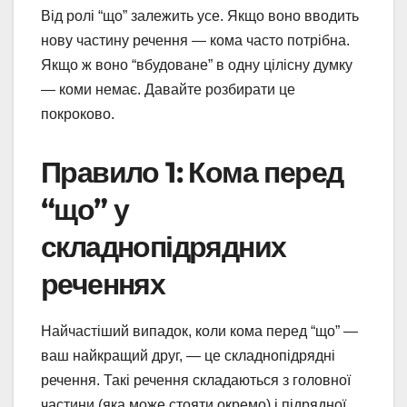
Від ролі “що” залежить усе. Якщо воно вводить
нову частину речення — кома часто потрібна.
Якщо ж воно “вбудоване” в одну цілісну думку
— коми немає. Давайте розбирати це
покроково.
Правило 1: Кома перед
“що” у
складнопідрядних
реченнях
Найчастіший випадок, коли кома перед “що” —
ваш найкращий друг, — це складнопідрядні
речення. Такі речення складаються з головної
частини (яка може стояти окремо) і підрядної