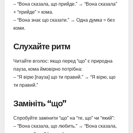
– “Вона сказала, що прийде.” → “Вона сказала”
+ “прийде” = кома.
– “Вона знає що сказати.” → Одна думка = без
коми.
Слухайте ритм
Читайте вголос: якщо перед “що” є природна
пауза, кома ймовірно потрібна:
– “Я вірю [пауза] що ти правий.” → “Я вірю, що
ти правий.”
Замініть “що”
Спробуйте замінити “що” на “те, що” чи “який”:
– “Вона сказала, що любить.” → “Вона сказала,