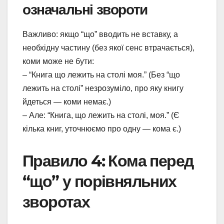
означальні звороти
Важливо: якщо “що” вводить не вставку, а
необхідну частину (без якої сенс втрачається),
коми може не бути:
– “Книга що лежить на столі моя.” (Без “що
лежить на столі” незрозуміло, про яку книгу
йдеться — коми немає.)
– Але: “Книга, що лежить на столі, моя.” (Є
кілька книг, уточнюємо про одну — кома є.)
Правило 4: Кома перед
“що” у порівняльних
зворотах