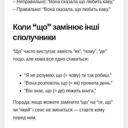
– Неправильно: “Вона сказала що любить каву.”
– Правильно: “Вона сказала, що любить каву.”
Коли “що” замінює інші
сполучники
“Що” часто виступає замість “як”, “чому”, “де”
тощо, але кома все одно ставиться:
“Я не розумію, що (= чому) ти так робиш.”
“Вона розповіла, що (= як) провела день.”
“Він знає, що (= де) лежить книга.”
Порада: якщо можете замінити “що” на “те, що”
чи “який” і сенс не зміниться — ставте кому
перед ним.