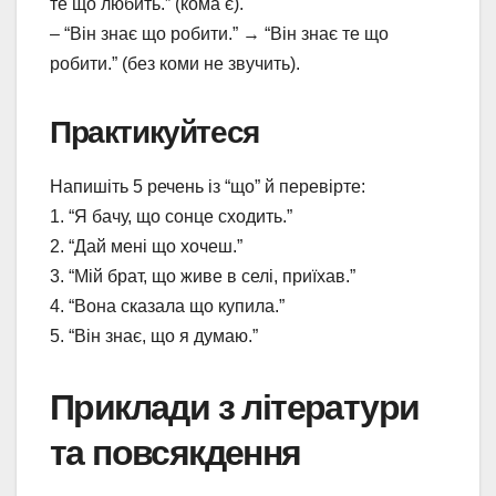
те що любить.” (кома є).
– “Він знає що робити.” → “Він знає те що
робити.” (без коми не звучить).
Практикуйтеся
Напишіть 5 речень із “що” й перевірте:
1. “Я бачу, що сонце сходить.”
2. “Дай мені що хочеш.”
3. “Мій брат, що живе в селі, приїхав.”
4. “Вона сказала що купила.”
5. “Він знає, що я думаю.”
Приклади з літератури
та повсякдення