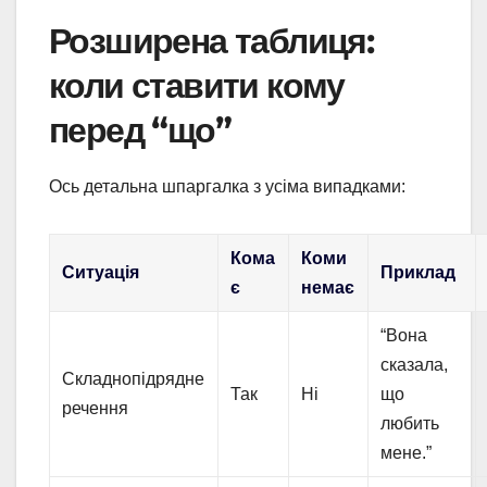
Розширена таблиця:
коли ставити кому
перед “що”
Ось детальна шпаргалка з усіма випадками:
Кома
Коми
Ситуація
Приклад
є
немає
“Вона
сказала,
Складнопідрядне
Так
Ні
що
речення
любить
мене.”