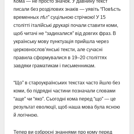
Кома — не просто значок. У давнину текст
писали без розділових знаків — уявіть “Повѣсть
временных лѣт” суцільною стрічкою! У 15
столітті італійські друкарі почали ставити коми,
щоб читачі не “задихалися” від довгих фраз. В
українську мову пунктуація прийшла через
церковнослов’янські тексти, але сучасні
правила сформувалися в 19–20 століттях
завдяки граматикам і письменникам.
“Що” в староукраїнських текстах часто йшло без
коми, бо підрядні частини позначали словами
“аще” чи “яко”. Сьогодні кома перед “що” — це
результат еволюції, щоб наша мова була ясною
й логічною.
Тепер ви озброєні знаннями про кому перед