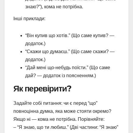
знаю?”), кома не потрібна.
Інші приклади:
“Він купив що хотів.” (Що саме купив? —
додаток.)
“Скажи що думаєш.” (Що саме скажи? —
додаток.)
“Дай мені що-небудь поїсти.” (Що саме
дай? — додаток із поясненням.)
Як перевірити?
Задайте собі питання: чи є перед “що”
повноцінна думка, яка може стояти окремо?
Якщо ні — кома не потрібна. Порівняйте:
– “Я знаю, що ти любиш.” (Дві частини: “Я знаю”