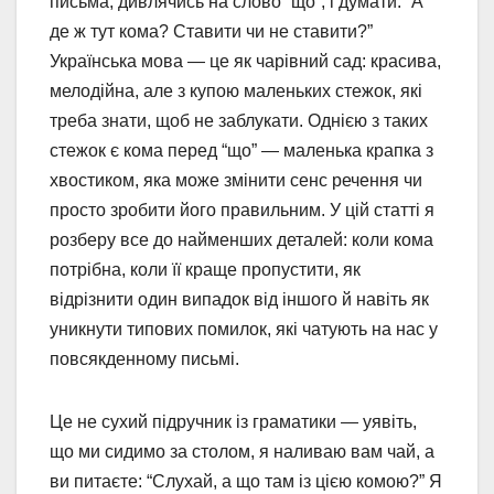
письма, дивлячись на слово “що”, і думати: “А
де ж тут кома? Ставити чи не ставити?”
Українська мова — це як чарівний сад: красива,
мелодійна, але з купою маленьких стежок, які
треба знати, щоб не заблукати. Однією з таких
стежок є кома перед “що” — маленька крапка з
хвостиком, яка може змінити сенс речення чи
просто зробити його правильним. У цій статті я
розберу все до найменших деталей: коли кома
потрібна, коли її краще пропустити, як
відрізнити один випадок від іншого й навіть як
уникнути типових помилок, які чатують на нас у
повсякденному письмі.
Це не сухий підручник із граматики — уявіть,
що ми сидимо за столом, я наливаю вам чай, а
ви питаєте: “Слухай, а що там із цією комою?” Я