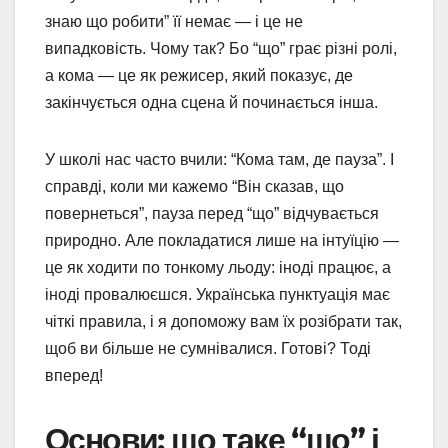
знаю що робити” її немає — і це не
випадковість. Чому так? Бо “що” грає різні ролі,
а кома — це як режисер, який показує, де
закінчується одна сцена й починається інша.
У школі нас часто вчили: “Кома там, де пауза”. І
справді, коли ми кажемо “Він сказав, що
повернеться”, пауза перед “що” відчувається
природно. Але покладатися лише на інтуїцію —
це як ходити по тонкому льоду: іноді працює, а
іноді провалюєшся. Українська пунктуація має
чіткі правила, і я допоможу вам їх розібрати так,
щоб ви більше не сумнівалися. Готові? Тоді
вперед!
Основи: що таке “що” і