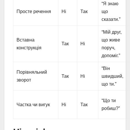
“Я знаю
Просте речення
Ні
Так
що
сказати.”
“Мій друг,
Вставна
що живе
Так
Ні
конструкція
поруч,
допоміг.”
“Він
Порівняльний
Так
Ні
швидший,
зворот
що ти.”
“Що ти
Частка чи вигук
Ні
Так
робиш?”