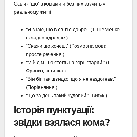
Ось як “що” з комами й без них звучить у
реальному житті:
“Я знаю, що в світі є добро.” (Т. Шевченко,
складнопідрядне.)
“Скажи що хочеш.” (Розмовна мова,
просте речення.)
“Мій дім, що стоїть на горі, старий.” (І.
Франко, вставка.)
“Він біг так швидко, що я не наздогнав.”
(Порівняння.)
“Що за день такий чудовий!” (Вигук.)
Історія пунктуації:
звідки взялася кома?