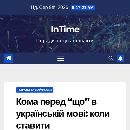
Перейти
Нд. Сер 9th, 2026
9:17:22 AM
до
вмісту
InTime
Поради та цікаві факти
ПОРАДИ ТА ЛАЙФХАКИ
Кома перед “що” в
українській мові: коли
ставити