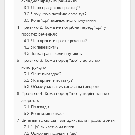
складнопідрядних реченнях
Як це працює на практиці?
Чому кома потрібна саме тут?
Коли “що” замінює інші сполучники
Правило 2: Кома не потрібна перед “що” у
простих реченнях
Як відрізнити просте речення?
Як перевірити?
Тонка грань: коли плутають
Правило 3: Кома перед “що” у вставних
конструкціях
Як це виглядає?
Як відрізнити вставку?
Обмежувальні vs означальні звороти
Правило 4: Кома перед “що” у порівняльних
зворотах
Приклади
Коли коми немає?
Винятки та складні випадки: коли правила хиткі
“Що” як частка чи вигук
Однорідні підрядні з “що”