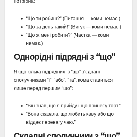
потрібна:
“Що ти робиш?” (Питання — коми немає.)
“Що за день такий!” (Вигук — коми немає.)
“Що ж мені робити?” (Частка — коми
немає.)
Однорідні підрядні з “що”
Якщо кілька підрядних із “що” з’єднані
сполучниками “і”, “або”, “та”, кома ставиться
лише перед першим “що”:
“Він знав, що я прийду і що принесу торт.”
“Вона сказала, що любить каву або що
віддає перевагу чаю.”
Складні сполучники з “що”