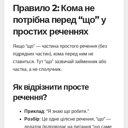
Правило 2: Кома не
потрібна перед “що” у
простих реченнях
Якщо “що” — частина простого речення (без
підрядних частин), кома перед ним не
ставиться. Тут “що” зазвичай займенник або
частка, а не сполучник.
Як відрізнити просте
речення?
Приклад
: “Я знаю що робити.”
Розбір
: Це одне цілісне речення, “що” —
додаток (відповідає на питання “що саме