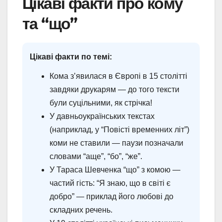
Цікаві факти про кому
та “що”
Цікаві факти по темі:
Кома з’явилася в Європі в 15 столітті
завдяки друкарям — до того тексти
були суцільними, як стрічка!
У давньоукраїнських текстах
(наприклад, у “Повісті временних літ”)
коми не ставили — паузи позначали
словами “аще”, “бо”, “же”.
У Тараса Шевченка “що” з комою —
частий гість: “Я знаю, що в світі є
добро” — приклад його любові до
складних речень.