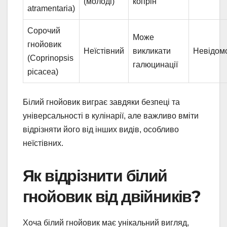
(молоді)
копрін
atramentaria)
Сорочий
Може
гнойовик
Неїстівний
викликати
Невідом
(Coprinopsis
галюцинації
picacea)
Білий гнойовик виграє завдяки безпеці та
універсальності в кулінарії, але важливо вміти
відрізняти його від інших видів, особливо
неїстівних.
Як відрізнити білий
гнойовик від двійників?
Хоча білий гнойовик має унікальний вигляд,