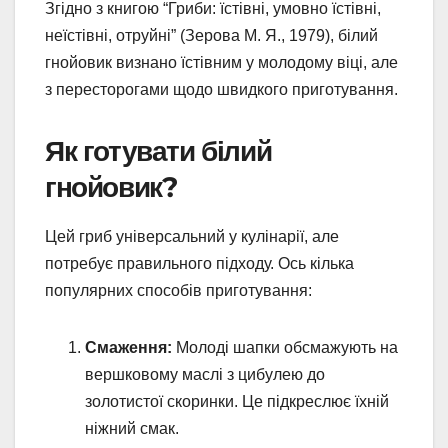
Згідно з книгою “Гриби: їстівні, умовно їстівні,
неїстівні, отруйні” (Зерова М. Я., 1979), білий
гнойовик визнано їстівним у молодому віці, але
з пересторогами щодо швидкого приготування.
Як готувати білий
гнойовик?
Цей гриб універсальний у кулінарії, але
потребує правильного підходу. Ось кілька
популярних способів приготування:
Смаження:
Молоді шапки обсмажують на
вершковому маслі з цибулею до
золотистої скоринки. Це підкреслює їхній
ніжний смак.