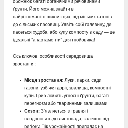
обожнює багаті органічними речовинами
ґрунти. Його можна знайти в
найрізноманітніших місцях, від міських газонів
до сільських пасовищ. Уявіть собі галявину, де
пасеться худоба, або купу компосту в саду — це
ідеальні “апартаменти” для гнойовика!
Ось ключові особливості середовища
зростання:
Місця зростання:
Луки, парки, сади,
газони, узбіччя доріг, звалища, компостні
купи. Гриб любить угноєні ґрунти, багаті
перегноєм або тваринними залишками.
Сезон:
З’являється з травня і
плодоносить до листопада, залежно від
регіону. Пік урожайності припадає на