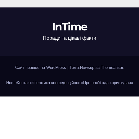
InTime
Поради та цікаві факти
Сайт працює на WordPress
|
Тема:Newsup за
Themeansar
.
Home
Контакти
Політика конфіденційності
Про нас
Угода користувача