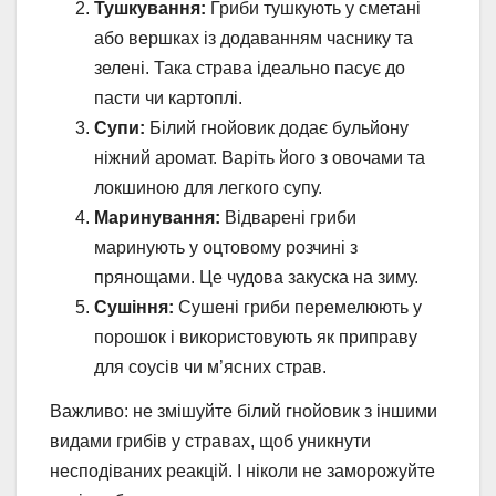
Тушкування:
Гриби тушкують у сметані
або вершках із додаванням часнику та
зелені. Така страва ідеально пасує до
пасти чи картоплі.
Супи:
Білий гнойовик додає бульйону
ніжний аромат. Варіть його з овочами та
локшиною для легкого супу.
Маринування:
Відварені гриби
маринують у оцтовому розчині з
прянощами. Це чудова закуска на зиму.
Сушіння:
Сушені гриби перемелюють у
порошок і використовують як приправу
для соусів чи м’ясних страв.
Важливо: не змішуйте білий гнойовик з іншими
видами грибів у стравах, щоб уникнути
несподіваних реакцій. І ніколи не заморожуйте