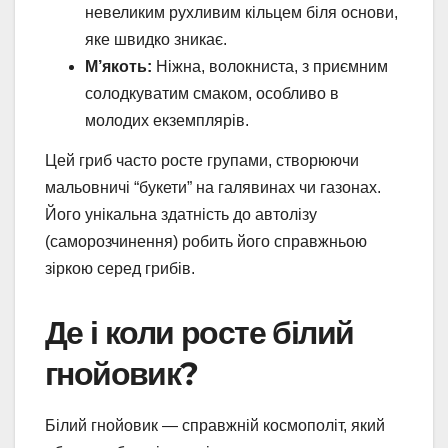
невеликим рухливим кільцем біля основи,
яке швидко зникає.
М’якоть:
Ніжна, волокниста, з приємним
солодкуватим смаком, особливо в
молодих екземплярів.
Цей гриб часто росте групами, створюючи
мальовничі “букети” на галявинах чи газонах.
Його унікальна здатність до автолізу
(саморозчинення) робить його справжньою
зіркою серед грибів.
Де і коли росте білий
гнойовик?
Білий гнойовик — справжній космополіт, який