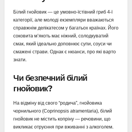
Білий гнойовик — це умовно-їстівний гриб 4-ї
категорії, але молоді екземпляри вважаються
справжнім делікатесом у багатьох країнах. Його
соковита м’якоть має ніжний, солодкуватий
смак, який ідеально доповнює супи, соуси чи
смажені страви. Однак є нюанси, про які варто
знати.
Чи безпечний білий
гнойовик?
На відміну від свого “родича”, гнойовика
чорнильного (Coprinopsis atramentaria), білий
гнойовик не містить копріну — речовини, що
викликає отруєння при вживанні з алкоголем.