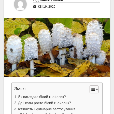
Від
Павло Левчин
КВІ 19, 2025
Зміст
Як виглядає білий гнойовик?
Де і коли росте білий гнойовик?
Їстівність і кулінарне застосування