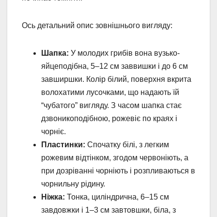
Ось детальний опис зовнішнього вигляду:
Шапка:
У молодих грибів вона вузько-
яйцеподібна, 5–12 см заввишки і до 6 см
завширшки. Колір білий, поверхня вкрита
волохатими лусочками, що надають їй
“чубатого” вигляду. З часом шапка стає
дзвоникоподібною, рожевіє по краях і
чорніє.
Пластинки:
Спочатку білі, з легким
рожевим відтінком, згодом червоніють, а
при дозріванні чорніють і розпливаються в
чорнильну рідину.
Ніжка:
Тонка, циліндрична, 6–15 см
завдовжки і 1–3 см завтовшки, біла, з