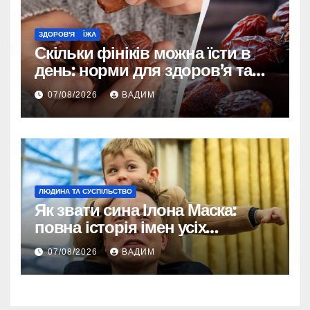
ЗДОРОВ'Я
ЇЖА
Скільки фініків можна їсти в
день: норми для здоров’я та
енергії
07/08/2026
ВАДИМ
ЛЮДИНА ТА СУСПІЛЬСТВО
Як звати сина Ілона Маска:
повна історія імен усіх
хлопчиків мільярдера
07/08/2026
ВАДИМ