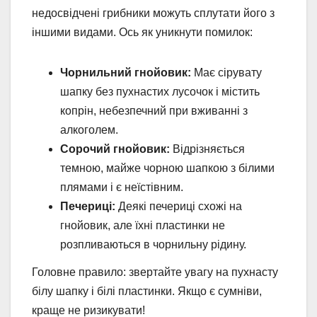
недосвідчені грибники можуть сплутати його з
іншими видами. Ось як уникнути помилок:
Чорнильний гнойовик:
Має сірувату
шапку без пухнастих лусочок і містить
копрін, небезпечний при вживанні з
алкоголем.
Сорочий гнойовик:
Відрізняється
темною, майже чорною шапкою з білими
плямами і є неїстівним.
Печериці:
Деякі печериці схожі на
гнойовик, але їхні пластинки не
розпливаються в чорнильну рідину.
Головне правило: звертайте увагу на пухнасту
білу шапку і білі пластинки. Якщо є сумніви,
краще не ризикувати!