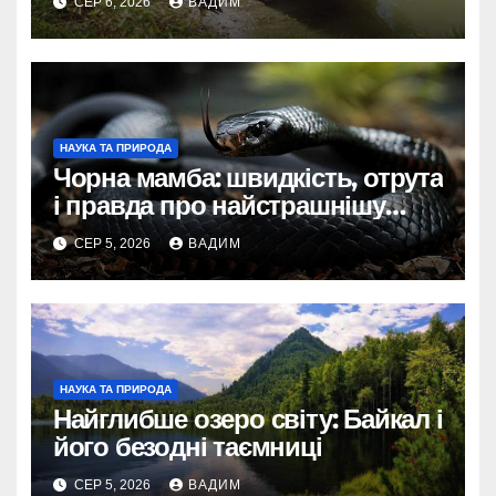
СЕР 6, 2026
ВАДИМ
НАУКА ТА ПРИРОДА
Чорна мамба: швидкість, отрута
і правда про найстрашнішу
змію Африки
СЕР 5, 2026
ВАДИМ
НАУКА ТА ПРИРОДА
Найглибше озеро світу: Байкал і
його безодні таємниці
СЕР 5, 2026
ВАДИМ