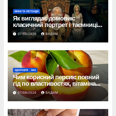
МІФИ ТА ЛЕГЕНДИ
Як виглядає домовик:
класичний портрет і таємниці
зовнішності
07/08/2026
ВАДИМ
ЗДОРОВ'Я
ЇЖА
Чим корисний персик: повний
гід по властивостях, вітамінах і
впливі на організм
07/08/2026
ВАДИМ