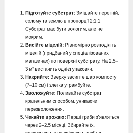
Підготуйте субстрат:
Змішайте перегній,
солому та землю в пропорції 2:1:1.
Субстрат має бути вологим, але не
мокрим.
Висійте міцелій:
Рівномірно розподіліть
міцелій (придбаний у спеціалізованих
магазинах) по поверхні субстрату. На 2,5–
3 м² вистачить однієї упаковки.
Накрийте:
Зверху засипте шар компосту
(7–10 см) і злегка утрамбуйте.
Зволожуйте:
Поливайте субстрат
крапельним способом, уникаючи
перезволоження.
Чекайте врожаю:
Перші гриби з’являться
через 2–2,5 місяці. Збирайте їх,