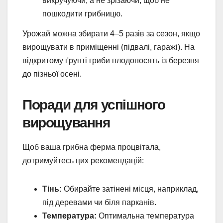
викручуючи, а не зрізаючи, щоб не
пошкодити грибницю.
Урожай можна збирати 4–5 разів за сезон, якщо
вирощувати в приміщенні (підвалі, гаражі). На
відкритому ґрунті гриби плодоносять із березня
до пізньої осені.
Поради для успішного
вирощування
Щоб ваша грибна ферма процвітала,
дотримуйтесь цих рекомендацій:
Тінь:
Обирайте затінені місця, наприклад,
під деревами чи біля парканів.
Температура:
Оптимальна температура