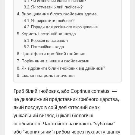
Чи безпечний білий гнойовик?
Як готувати білий гнойовик?
Вирощування білого гнойовика вдома
Як виростити гнойовик?
Поради для успішного вирощування
Користь і потенційна шкода
Корисні властивості
Потенційна шкода
Цікаві факти про білий гнойовик
Порівняння з іншими гнойовиками
Як відрізнити білий гнойовик від двійників?
Екологічна роль і значення
Гриб білий гнойовик, або Coprinus comatus, —
це дивовижний представник грибного царства,
який поєднує в собі делікатесний смак,
унікальний вигляд і цікаві біологічні
особливості. Часто його називають “чубатим”
або “чорнильним” грибом через пухнасту шапку