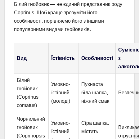
Білий гнойовик — не єдиний представник роду
Coprinus. Щоб краще зрозуміти його
особливості, порівняємо його з іншими
популярними видами гнойовиків.
Сумісні
Вид
Їстівність
Особливості
з
алкогол
Білий
Умовно-
Пухнаста
гнойовик
їстівний
біла шапка,
Безпечн
(Coprinus
(молоді)
ніжний смак
comatus)
Чорнильний
Умовно-
Сіра шапка,
гнойовик
Виклика
їстівний
містить
(Coprinopsis
отруєнн