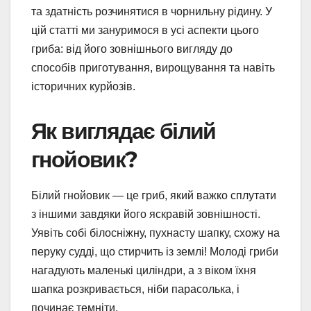
та здатність розчинятися в чорнильну рідину. У
цій статті ми зануримося в усі аспекти цього
гриба: від його зовнішнього вигляду до
способів приготування, вирощування та навіть
історичних курйозів.
Як виглядає білий
гнойовик?
Білий гнойовик — це гриб, який важко сплутати
з іншими завдяки його яскравій зовнішності.
Уявіть собі білосніжну, пухнасту шапку, схожу на
перуку судді, що стирчить із землі! Молоді гриби
нагадують маленькі циліндри, а з віком їхня
шапка розкривається, ніби парасолька, і
починає темніти.