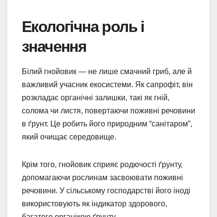
Екологічна роль і
значення
Білий гнойовик — не лише смачний гриб, але й
важливий учасник екосистеми. Як сапрофіт, він
розкладає органічні залишки, такі як гній,
солома чи листя, повертаючи поживні речовини
в ґрунт. Це робить його природним “санітаром”,
який очищає середовище.
Крім того, гнойовик сприяє родючості ґрунту,
допомагаючи рослинам засвоювати поживні
речовини. У сільському господарстві його іноді
використовують як індикатор здорового,
багатого органікою ґрунту.