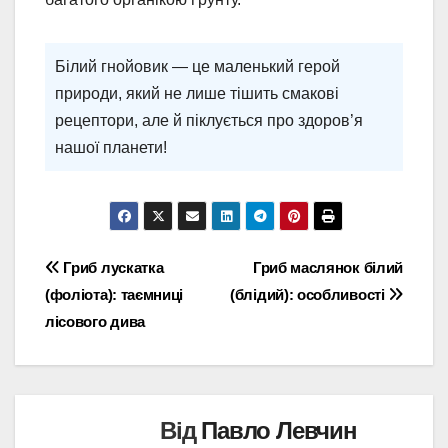
Білий гнойовик — це маленький герой
природи, який не лише тішить смакові
рецептори, але й піклується про здоров’я
нашої планети!
Навігація
Гриб лускатка
Гриб маслянок білий
(фоліота): таємниці
(блідий): особливості
записів
лісового дива
Від
Павло Левчин