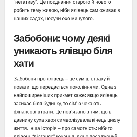
“негативу”. Це поєднання старого й нового
робить тему живою, ніби ялівець сам оживає в
наших садах, несучи ехо минулого.
Забобони: чому деякі
уникають ялівцю біля
хати
Забобони про ялівець – це суміш страху й
поваги, що передається поколіннями. Одна з
найпоширеніших прикмет каже: якщо ялівець
засихає біля будинку, то сім’ю чекають
фінансові втрати. Це пов’язано з тим, що в
давнину суха хвоя символізувала кінець циклу
життя. Інша історія – про самотність: нібито
ялівець “відганяє” кохання, якщо посаджений