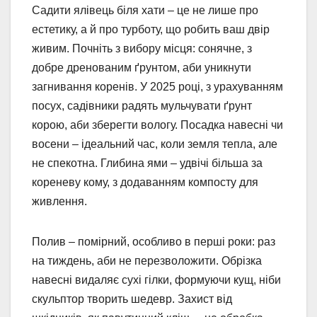
Садити ялівець біля хати – це не лише про
естетику, а й про турботу, що робить ваш двір
живим. Почніть з вибору місця: сонячне, з
добре дренованим ґрунтом, аби уникнути
загнивання коренів. У 2025 році, з урахуванням
посух, садівники радять мульчувати ґрунт
корою, аби зберегти вологу. Посадка навесні чи
восени – ідеальний час, коли земля тепла, але
не спекотна. Глибина ями – удвічі більша за
кореневу кому, з додаванням компосту для
живлення.
Полив – помірний, особливо в перші роки: раз
на тиждень, аби не перезволожити. Обрізка
навесні видаляє сухі гілки, формуючи кущ, ніби
скульптор творить шедевр. Захист від