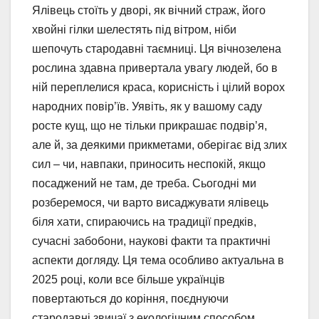
Ялівець стоїть у дворі, як вічний страж, його
хвойні гілки шелестять під вітром, ніби
шепочуть стародавні таємниці. Ця вічнозелена
рослина здавна привертала увагу людей, бо в
ній переплелися краса, корисність і цілий ворох
народних повір’їв. Уявіть, як у вашому саду
росте кущ, що не тільки прикрашає подвір’я,
але й, за деякими прикметами, оберігає від злих
сил – чи, навпаки, приносить неспокій, якщо
посаджений не там, де треба. Сьогодні ми
розберемося, чи варто висаджувати ялівець
біля хати, спираючись на традиції предків,
сучасні забобони, наукові факти та практичні
аспекти догляду. Ця тема особливо актуальна в
2025 році, коли все більше українців
повертаються до коріння, поєднуючи
стародавні звичаї з екологічним способом