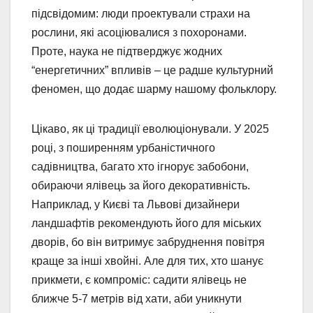
підсвідомим: люди проектували страхи на
рослини, які асоціювалися з похоронами.
Проте, наука не підтверджує жодних
“енергетичних” впливів – це радше культурний
феномен, що додає шарму нашому фольклору.
Цікаво, як ці традиції еволюціонували. У 2025
році, з поширенням урбаністичного
садівництва, багато хто ігнорує забобони,
обираючи ялівець за його декоративність.
Наприклад, у Києві та Львові дизайнери
ландшафтів рекомендують його для міських
дворів, бо він витримує забруднення повітря
краще за інші хвойні. Але для тих, хто шанує
прикмети, є компроміс: садити ялівець не
ближче 5-7 метрів від хати, аби уникнути