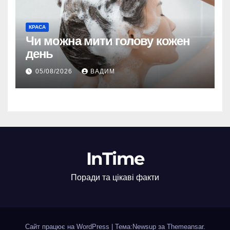
КРАСА
Чи можна мити голову кожен
день
05/08/2026
ВАДИМ
InTime
Поради та цікаві факти
Сайт працює на WordPress
|
Тема:Newsup за
Themeansar
.