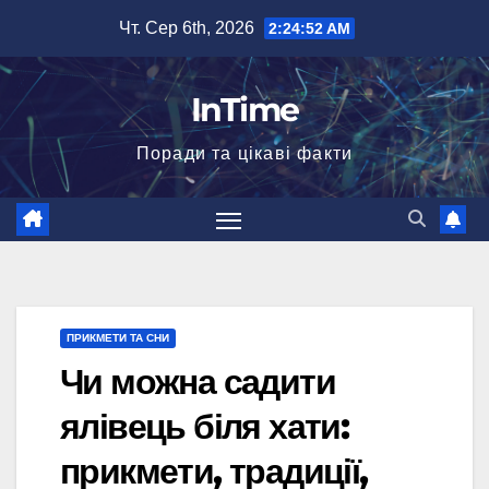
Перейти
Чт. Сер 6th, 2026
2:24:53 AM
до
вмісту
InTime
Поради та цікаві факти
ПРИКМЕТИ ТА СНИ
Чи можна садити
ялівець біля хати:
прикмети, традиції,