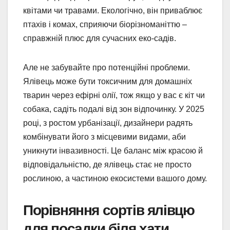
квітами чи травами. Екологічно, він приваблює
птахів і комах, сприяючи біорізноманіттю –
справжній плюс для сучасних еко-садів.
Але не забувайте про потенційні проблеми.
Ялівець може бути токсичним для домашніх
тварин через ефірні олії, тож якщо у вас є кіт чи
собака, садіть подалі від зон відпочинку. У 2025
році, з ростом урбанізації, дизайнери радять
комбінувати його з місцевими видами, аби
уникнути інвазивності. Це баланс між красою й
відповідальністю, де ялівець стає не просто
рослиною, а частиною екосистеми вашого дому.
Порівняння сортів ялівцю
для посадки біля хати