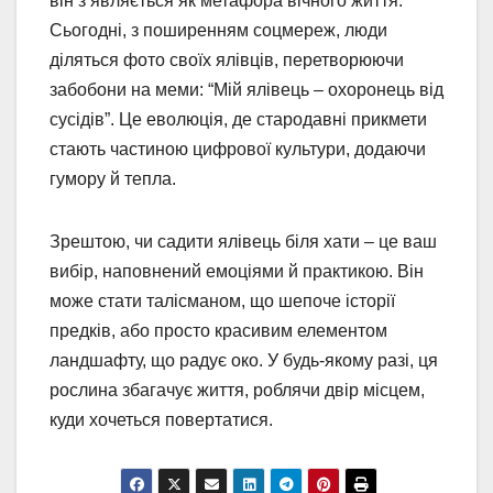
він з’являється як метафора вічного життя.
Сьогодні, з поширенням соцмереж, люди
діляться фото своїх ялівців, перетворюючи
забобони на меми: “Мій ялівець – охоронець від
сусідів”. Це еволюція, де стародавні прикмети
стають частиною цифрової культури, додаючи
гумору й тепла.
Зрештою, чи садити ялівець біля хати – це ваш
вибір, наповнений емоціями й практикою. Він
може стати талісманом, що шепоче історії
предків, або просто красивим елементом
ландшафту, що радує око. У будь-якому разі, ця
рослина збагачує життя, роблячи двір місцем,
куди хочеться повертатися.