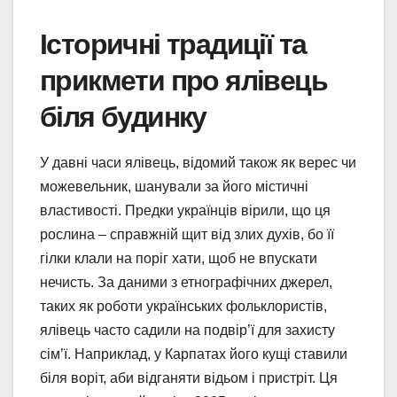
Історичні традиції та
прикмети про ялівець
біля будинку
У давні часи ялівець, відомий також як верес чи
можевельник, шанували за його містичні
властивості. Предки українців вірили, що ця
рослина – справжній щит від злих духів, бо її
гілки клали на поріг хати, щоб не впускати
нечисть. За даними з етнографічних джерел,
таких як роботи українських фольклористів,
ялівець часто садили на подвір’ї для захисту
сім’ї. Наприклад, у Карпатах його кущі ставили
біля воріт, аби відганяти відьом і пристріт. Ця