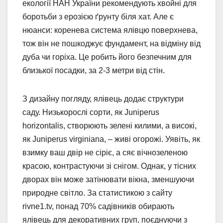
екології НАН України рекомендують хвойні для
боротьби з ерозією ґрунту біля хат. Але є
нюанси: коренева система ялівцю поверхнева,
тож він не пошкоджує фундамент, на відміну від
дуба чи горіха. Це робить його безпечним для
близької посадки, за 2-3 метри від стін.
З дизайну погляду, ялівець додає структури
саду. Низькорослі сорти, як Juniperus
horizontalis, створюють зелені килими, а високі,
як Juniperus virginiana, – живі огорожі. Уявіть, як
взимку ваш двір не сіріє, а сяє вічнозеленою
красою, контрастуючи зі снігом. Однак, у тісних
дворах він може затінювати вікна, зменшуючи
природне світло. За статистикою з сайту
rivne1.tv, понад 70% садівників обирають
ялівець для декоративних груп, поєднуючи з