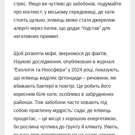
стрес. Якщо ви чутливі до забобонів, подумайте
про контекст: у міському середовищі, де хати
стоять щільно, ялівець може стати джерелом
алергії через пилок, що додає “підстав” для
негативних прикмет.
Щоб розвіяти міфи, звернімося до фактів.
Наукові дослідження, опубліковані в журналі
“Екологія та Ноосфера” у 2024 році, показують,
що ялівець виділяє фітонциди – речовини, які
вбивають бактерії в повітрі. Це робить його
корисним біля хати, особливо в забруднених
районах. Тож забобони часто ховають під
собою практичну мудрість: сади, де ялівець
процвітає, – це місця з хорошою енергетикою,
бо рослина чутлива до ґрунту й клімату. Уявіть,
як ваш двір перетворюється на оазис спокою,