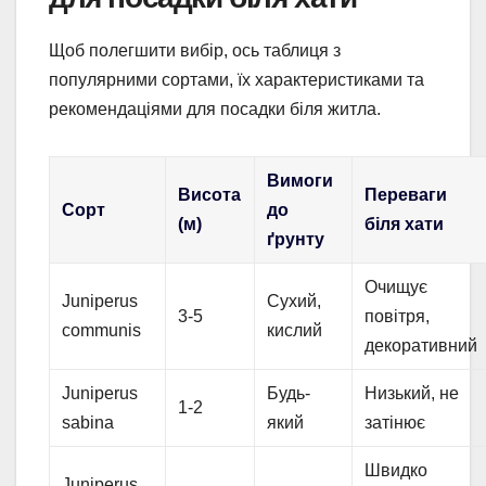
Щоб полегшити вибір, ось таблиця з
популярними сортами, їх характеристиками та
рекомендаціями для посадки біля житла.
Вимоги
Висота
Переваги
Сорт
до
(м)
біля хати
ґрунту
Очищує
Juniperus
Сухий,
3-5
повітря,
communis
кислий
декоративний
Juniperus
Будь-
Низький, не
1-2
sabina
який
затінює
Швидко
Juniperus