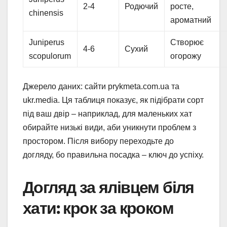
2-4
Родючий
росте,
chinensis
ароматний
Juniperus
Створює
4-6
Сухий
scopulorum
огорожу
Джерело даних: сайти prykmeta.com.ua та
ukr.media. Ця таблиця показує, як підібрати сорт
під ваш двір – наприклад, для маленьких хат
обирайте низькі види, аби уникнути проблем з
простором. Після вибору переходьте до
догляду, бо правильна посадка – ключ до успіху.
Догляд за ялівцем біля
хати: крок за кроком