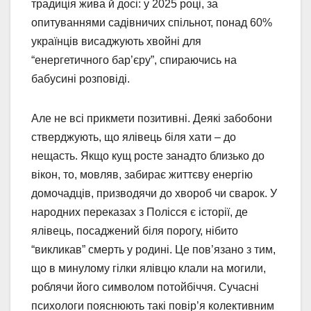
традиція жива й досі: у 2025 році, за
опитуваннями садівничих спільнот, понад 60%
українців висаджують хвойні для
“енергетичного бар’єру”, спираючись на
бабусині розповіді.
Але не всі прикмети позитивні. Деякі забобони
стверджують, що ялівець біля хати – до
нещасть. Якщо кущ росте занадто близько до
вікон, то, мовляв, забирає життєву енергію
домочадців, призводячи до хвороб чи сварок. У
народних переказах з Полісся є історії, де
ялівець, посаджений біля порогу, нібито
“викликав” смерть у родині. Це пов’язано з тим,
що в минулому гілки ялівцю клали на могили,
роблячи його символом потойбіччя. Сучасні
психологи пояснюють такі повір’я колективним