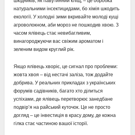
шкідників, як павутинний кліщ, – це обробка
натуральними інсектицидами, бо хімія шкодить
екології. У холодні зими вкривайте молоді кущі
агроволокном, аби мороз не пошкодив хвою. З
часом ялівець стає невибагливим,
винагороджуючи вас свіжим ароматом і
зеленим видом круглий рік.
Якщо ялівець хворіє, це сигнал про проблеми:
жовта хвоя – від нестачі заліза, тож додайте
добрива. У реальних прикладах з українських
форумів садівників, багато хто ділиться
успіхами, де ялівець перетворює занедбане
подвір’я на райський куточок. Це не просто
догляд – це інвестиція в красу дому, де кожна
гілка стає частиною вашої історії.