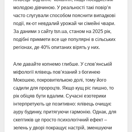
молодою дівчиною. У реальності такі повір’я
часто слугували способом пояснити випадкові
події, як-от невдалий урожай чи сімейні чвари.
За даними з сайту tsn.ua, станом на 2025 рік,
подібні прикмети все ще популярні в сільських
регіонах, де 40% опитаних вірять у них.
Але давайте копнемо глибше. У слов’янській
міфології ялівець пов’язаний з богинею
Мокошею, покровителькою долі, тому його
садили для пророцтв. Якщо кущ ріс пишно, то
рік обіцяв бути вдалим. Сучасні езотерики
інтерпретують це позитивно: ялівець очищує
ауру будинку, притягуючи гармонію. Однак, для
скептиків це просто психологічний ефект –
зелень у дворі покращує настрій, зменшуючи