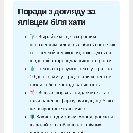
Поради з догляду за
ялівцем біля хати
Обирайте місце з хорошим
освітленням: ялівець любить сонце, як
кіт – теплий підвіконня, тож садіть на
південній стороні для пишного росту.
Поливати розумно: влітку – раз на
10 днів, взимку – рідко, аби корені не
гнили, ніби перегодований гість.
Обрізка щорічна: видаляйте старі
гілки навесні, формуючи кущ, щоб він
не розростався хаотично.
Захист від морозу: молоді рослини
вкривайте, особливо в північних
регіонах, де зими суворі.