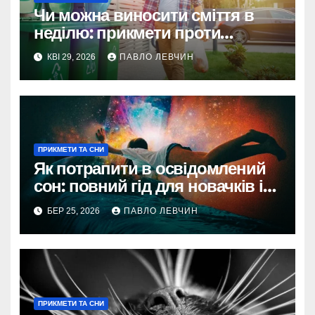
Чи можна виносити сміття в
неділю: прикмети проти
реальності
КВІ 29, 2026
ПАВЛО ЛЕВЧИН
ПРИКМЕТИ ТА СНИ
Як потрапити в освідомлений
сон: повний гід для новачків і
профі
БЕР 25, 2026
ПАВЛО ЛЕВЧИН
ПРИКМЕТИ ТА СНИ