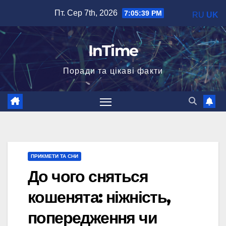
Перейти
Пт. Сер 7th, 2026
7:05:40 PM
RU
UK
до
вмісту
InTime
Поради та цікаві факти
ПРИКМЕТИ ТА СНИ
До чого сняться
кошенята: ніжність,
попередження чи