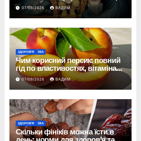
зовнішності
07/08/2026
ВАДИМ
ЗДОРОВ'Я
ЇЖА
Чим корисний персик: повний
гід по властивостях, вітамінах і
впливі на організм
07/08/2026
ВАДИМ
ЗДОРОВ'Я
ЇЖА
Скільки фініків можна їсти в
день: норми для здоров’я та