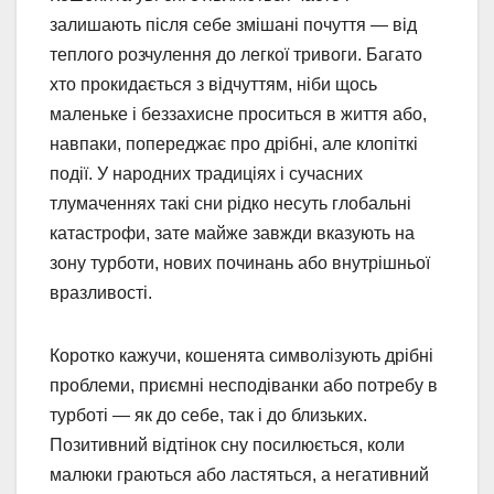
залишають після себе змішані почуття — від
теплого розчулення до легкої тривоги. Багато
хто прокидається з відчуттям, ніби щось
маленьке і беззахисне проситься в життя або,
навпаки, попереджає про дрібні, але клопіткі
події. У народних традиціях і сучасних
тлумаченнях такі сни рідко несуть глобальні
катастрофи, зате майже завжди вказують на
зону турботи, нових починань або внутрішньої
вразливості.
Коротко кажучи, кошенята символізують дрібні
проблеми, приємні несподіванки або потребу в
турботі — як до себе, так і до близьких.
Позитивний відтінок сну посилюється, коли
малюки граються або ластяться, а негативний