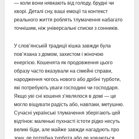
— коли вони нявкають від голоду, брудні чи
хворі. Деталі сну, ваші емоції та контекст
реального життя роблять тлумачення набагато
точнішим, ніж універсальні списки з сонників.
У слов’янській традиції кішка завжди була
пов’язана з домом, захистом і жіночою
енергією. Кошенята як продовження цього
образу часто вказували на сімейні справи,
народження чогось нового або дрібні турботи,
які потребують уваги господині чи господаря.
Якщо уві сні кошеня з’являлося в домі — це
могло віщувати радість або, навпаки, метушню.
Сучасні українські тлумачення зберігають цей
відтінок: маленькі пухнасті істоти рідко несуть
великі біди, але майже завжди нагадують про
зону, де потрібна турбота або де ховаються