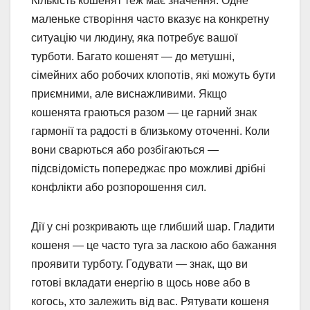
Кількість кошенят теж має значення. Одне
маленьке створіння часто вказує на конкретну
ситуацію чи людину, яка потребує вашої
турботи. Багато кошенят — до метушні,
сімейних або робочих клопотів, які можуть бути
приємними, але виснажливими. Якщо
кошенята граються разом — це гарний знак
гармонії та радості в близькому оточенні. Коли
вони сварються або розбігаються —
підсвідомість попереджає про можливі дрібні
конфлікти або розпорошення сил.
Дії у сні розкривають ще глибший шар. Гладити
кошеня — це часто туга за ласкою або бажання
проявити турботу. Годувати — знак, що ви
готові вкладати енергію в щось нове або в
когось, хто залежить від вас. Рятувати кошеня