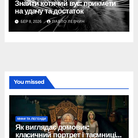
Знайти котячий вус: прикмети
на удачу та достаток
БЕР 8, 2026
ПАВЛО ЛЕВЧИН
You missed
МІФИ ТА ЛЕГЕНДИ
Як виглядає домовик:
класичний портрет і таємниці