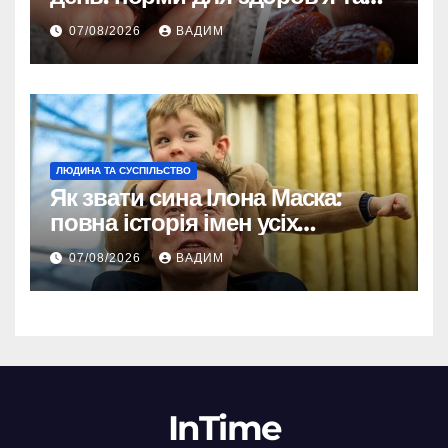
енергії
07/08/2026
ВАДИМ
ЛЮДИНА ТА СУСПІЛЬСТВО
Як звати сина Ілона Маска:
повна історія імен усіх
хлопчиків мільярдера
07/08/2026
ВАДИМ
InTime