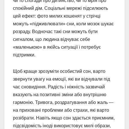
чи то спогади про дитинство, чи то мрія про
спокійний дім. Соціальні мережі підсилюють
цей ефект: фото милих кошенят у стрічці
можуть «підживлювати» сни, коли мозок шукає
розраду. Водночас такі сни можуть бути
сигналом, що людина відчуває себе
«маленькою» в якійсь ситуації і потребує
підтримки.
Щоб краще зрозуміти особистий сон, варто
звернути увагу на емоції, які ви відчували під
час сновидіння. Радість і ніжність зазвичай
вказують на позитивні зміни або внутрішню
гармонію. Тривога, роздратування або жаль —
на приховані проблеми або страхи, які варто
розібрати. Навіть якщо сон здається приємним,
підсвідомість іноді використовує милі образи,