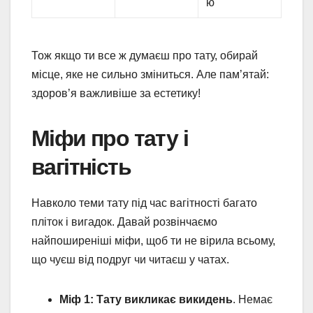
ю
Тож якщо ти все ж думаєш про тату, обирай
місце, яке не сильно зміниться. Але пам’ятай:
здоров’я важливіше за естетику!
Міфи про тату і
вагітність
Навколо теми тату під час вагітності багато
пліток і вигадок. Давай розвінчаємо
найпоширеніші міфи, щоб ти не вірила всьому,
що чуєш від подруг чи читаєш у чатах.
Міф 1: Тату викликає викидень
. Немає