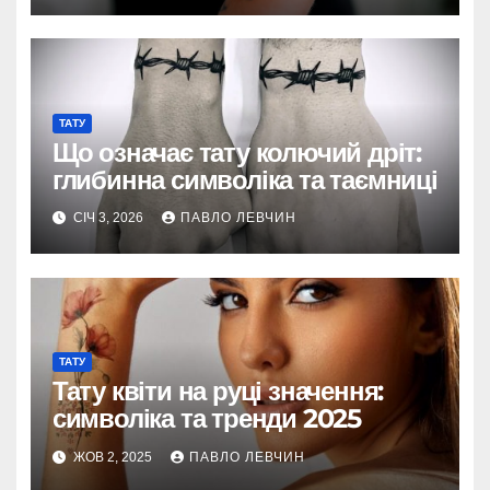
ТАТУ
Що означає тату колючий дріт:
глибинна символіка та таємниці
СІЧ 3, 2026
ПАВЛО ЛЕВЧИН
ТАТУ
Тату квіти на руці значення:
символіка та тренди 2025
ЖОВ 2, 2025
ПАВЛО ЛЕВЧИН