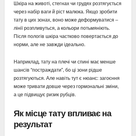
Шкіра на животі, стегнах чи грудях розтягується
через набір ваги й ріст малюка. Якщо зробити
тату в цих зонах, воно може деформуватися –
лінії розпливуться, а кольори потьмяніють.
Після пологів шкіра частково повертається до
норми, але не завжди ідеально.
Наприклад, тату на плечі чи спині має менше
шансів “постраждати”, бо ці зони рідше
розтягуються. Але навіть тут є нюанс: загоєння
може тривати довше через гормональні зміни,
а це підвищує ризик рубців.
Як місце тату впливає на
результат