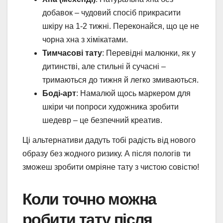
добавок – чудовий спосіб прикрасити
шкіру на 1-2 тижні. Переконайся, що це не
чорна хна з хімікатами.
Тимчасові тату
: Перевідні малюнки, як у
дитинстві, але стильні й сучасні –
тримаються до тижня й легко змиваються.
Боді-арт
: Намалюй щось маркером для
шкіри чи попроси художника зробити
шедевр – це безпечний креатив.
Ці альтернативи дадуть тобі радість від нового
образу без жодного ризику. А після пологів ти
зможеш зробити омріяне тату з чистою совістю!
Коли точно можна
робити тату після