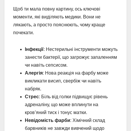
Щоб ти мала повну картину, ось ключові
моменти, які виділяють медики. Вони не
лякають, а просто пояснюють, чому краще
почекати.
Інфекції
: Нестерильні інструменти можуть
занести бактерії, що загрожує запаленням
чи навіть сепсисом.
Алергія
: Нова реакція на фарбу може
викликати висип, свербіж чи навіть
набряк.
Стрес
: Біль від голки підвищує рівень
адреналіну, що може вплинути на
кров’яний тиск і тонус матки.
Невідомість фарби
: Хімічний склад
барвників не завжди вивчений щодо