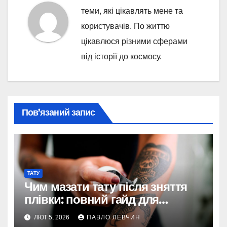
теми, які цікавлять мене та
користувачів. По життю
цікавлюся різними сферами
від історії до космосу.
Пов’язаний запис
ТАТУ
Чим мазати тату після зняття
плівки: повний гайд для
ідеального загоєння
ЛЮТ 5, 2026
ПАВЛО ЛЕВЧИН