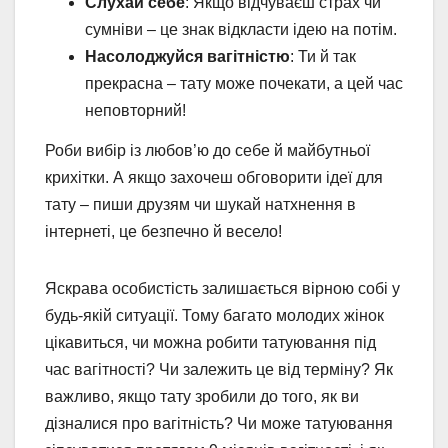
Слухай себе
: Якщо відчуваєш страх чи
сумніви – це знак відкласти ідею на потім.
Насолоджуйся вагітністю
: Ти й так
прекрасна – тату може почекати, а цей час
неповторний!
Роби вибір із любов’ю до себе й майбутньої
крихітки. А якщо захочеш обговорити ідеї для
тату – пиши друзям чи шукай натхнення в
інтернеті, це безпечно й весело!
Яскрава особистість залишається вірною собі у
будь-якій ситуації. Тому багато молодих жінок
цікавиться, чи можна робити татуювання під
час вагітності? Чи залежить це від терміну? Як
важливо, якщо тату зробили до того, як ви
дізналися про вагітність? Чи може татуювання