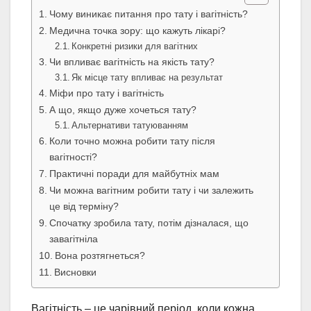
Чому виникає питання про тату і вагітність?
Медична точка зору: що кажуть лікарі?
Конкретні ризики для вагітних
Чи впливає вагітність на якість тату?
Як місце тату впливає на результат
Міфи про тату і вагітність
А що, якщо дуже хочеться тату?
Альтернативи татуюванням
Коли точно можна робити тату після
вагітності?
Практичні поради для майбутніх мам
Чи можна вагітним робити тату і чи залежить
це від терміну?
Спочатку зробила тату, потім дізналася, що
завагітніла
Вона розтягнеться?
Висновки
Вагітність – це чарівний період, коли кожна