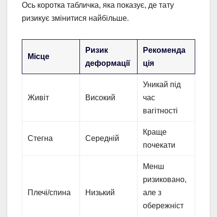
Ось коротка табличка, яка показує, де тату
ризикує змінитися найбільше.
Ризик
Рекоменда
Місце
деформації
ція
Уникай під
Живіт
Високий
час
вагітності
Краще
Стегна
Середній
почекати
Менш
ризиковано,
Плечі/спина
Низький
але з
обережніст