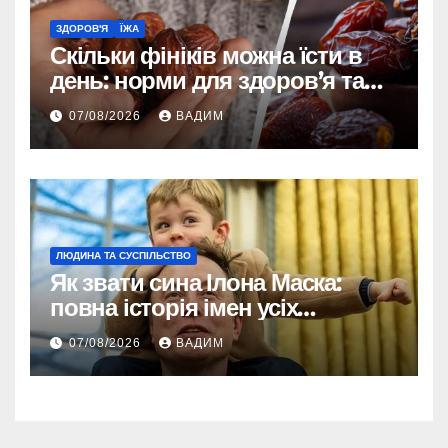
ЗДОРОВ'Я
ЇЖА
Скільки фініків можна їсти в
день: норми для здоров’я та
енергії
07/08/2026
ВАДИМ
ЛЮДИНА ТА СУСПІЛЬСТВО
Як звати сина Ілона Маска:
повна історія імен усіх
хлопчиків мільярдера
07/08/2026
ВАДИМ