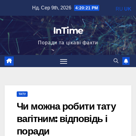
Перейти
Нд. Сер 9th, 2026
4:20:22 PM
RU
UK
до
вмісту
InTime
Поради та цікаві факти
ТАТУ
Чи можна робити тату
вагітним: відповідь і
поради