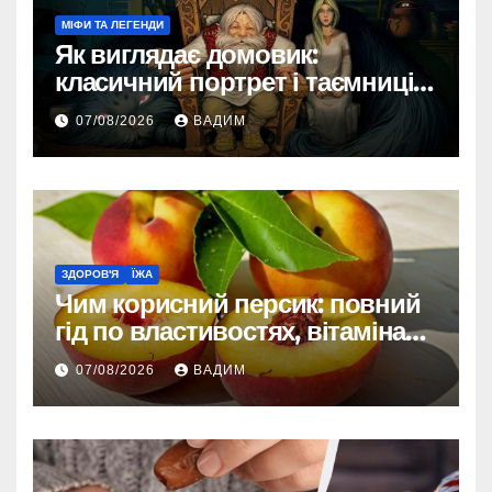
МІФИ ТА ЛЕГЕНДИ
Як виглядає домовик:
класичний портрет і таємниці
зовнішності
07/08/2026
ВАДИМ
ЗДОРОВ'Я
ЇЖА
Чим корисний персик: повний
гід по властивостях, вітамінах і
впливі на організм
07/08/2026
ВАДИМ