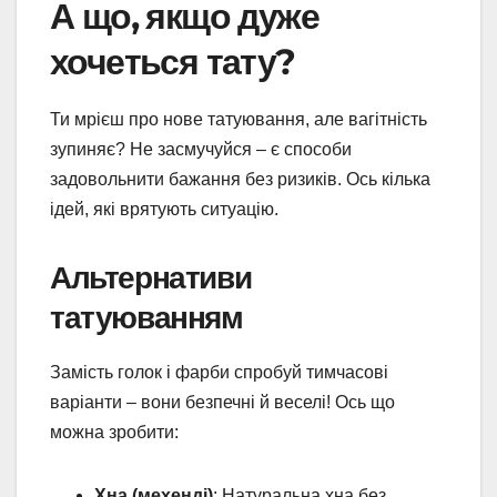
А що, якщо дуже
хочеться тату?
Ти мрієш про нове татуювання, але вагітність
зупиняє? Не засмучуйся – є способи
задовольнити бажання без ризиків. Ось кілька
ідей, які врятують ситуацію.
Альтернативи
татуюванням
Замість голок і фарби спробуй тимчасові
варіанти – вони безпечні й веселі! Ось що
можна зробити:
Хна (мехенді)
: Натуральна хна без