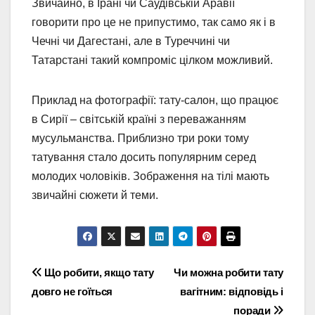
Звичайно, в Ірані чи Саудівській Аравії
говорити про це не припустимо, так само як і в
Чечні чи Дагестані, але в Туреччині чи
Татарстані такий компроміс цілком можливий.
Приклад на фотографії: тату-салон, що працює
в Сирії – світській країні з переважанням
мусульманства. Приблизно три роки тому
татування стало досить популярним серед
молодих чоловіків. Зображення на тілі мають
звичайні сюжети й теми.
Навігація
Що робити, якщо тату
Чи можна робити тату
довго не гоїться
вагітним: відповідь і
записів
поради