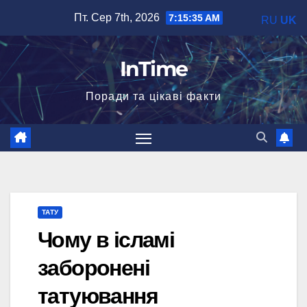
Перейти
Пт. Сер 7th, 2026
7:15:36 AM
RU
UK
до
вмісту
InTime
Поради та цікаві факти
ТАТУ
Чому в ісламі
заборонені
татуювання