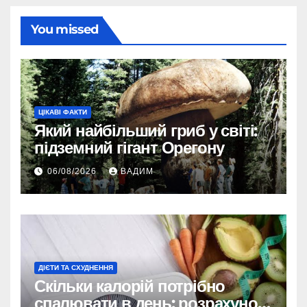
You missed
ЦІКАВІ ФАКТИ
Який найбільший гриб у світі:
підземний гігант Орегону
06/08/2026
ВАДИМ
ДІЄТИ ТА СХУДНЕННЯ
Скільки калорій потрібно
спалювати в день: розрахунок