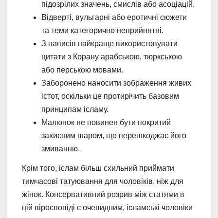
підозрілих значень, смислів або асоціацій.
Відверті, вульгарні або еротичні сюжети
та теми категорично неприйнятні.
З написів найкраще використовувати
цитати з Корану арабською, тюркською
або перською мовами.
Заборонено наносити зображення живих
істот, оскільки це протирічить базовим
принципам ісламу.
Малюнок не повинен бути покритий
захисним шаром, що перешкоджає його
змиванню.
Крім того, іслам більш схильний приймати
тимчасові татуювання для чоловіків, ніж для
жінок. Консервативний розрив між статями в
цій віросповіді є очевидним, ісламські чоловіки