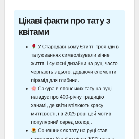
Цікаві факти про тату з
квітами
У Стародавньому Єгипті троянди в
татуюваннях символізували вічне
життя, і сучасні дизайни на руці часто
черпають з цього, додаючи елементи
пірамід для глибини.
Сакура в японських тату на руці
нагадує про 400-річну традицію
ханамі, де квіти втілюють красу
миттєвості, і в 2025 році цей мотив
популярний серед молоді.
Соняшник як тату на руці став
символом України після 2022 року, з