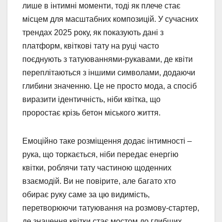
лише в інтимні моменти, тоді як плече стає
місцем для масштабних композицій. У сучасних
трендах 2025 року, як показують дані з
платформ, квіткові тату на руці часто
поєднують з татуюваннями-рукавами, де квіти
переплітаються з іншими символами, додаючи
глибини значенню. Це не просто мода, а спосіб
виразити ідентичність, ніби квітка, що
проростає крізь бетон міського життя.
Емоційно таке розміщення додає інтимності –
рука, що торкається, ніби передає енергію
квітки, роблячи тату частиною щоденних
взаємодій. Ви не повірите, але багато хто
обирає руку саме за цю видимість,
перетворюючи татуювання на розмову-стартер,
де значення квітки стає мостом до глибших