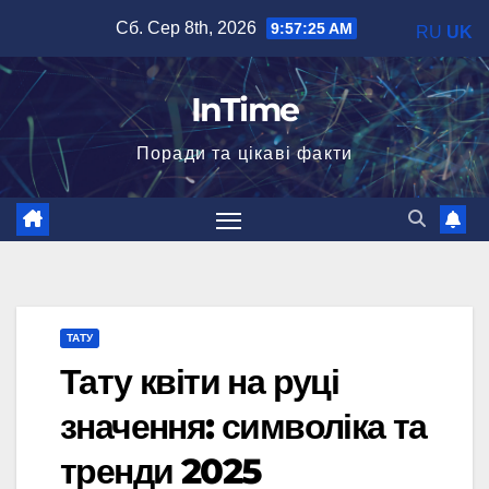
Перейти
Сб. Сер 8th, 2026
9:57:26 AM
RU
UK
до
вмісту
InTime
Поради та цікаві факти
ТАТУ
Тату квіти на руці
значення: символіка та
тренди 2025