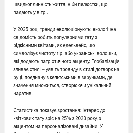
швидкоплинність життя, ніби пелюстки, що
падають у вітрі.
У 2025 році тренди еволюціонують: екологічна
свідомість робить популярними тату з
рідкісними квітами, як едельвейс, що
символізує чистоту гір, або українські волошки,
які додають патріотичного акценту. Глобалізація
зливає стилі – уявіть троянду в стилі дотворк на
руці, поєднану з кельтськими візерунками, де
значення множиться, створюючи унікальний
наратив.
Статистика показує зростання: інтерес до
квіткових тату зріс на 25% з 2023 року, з
акцентом на персоналізовані дизайни. У