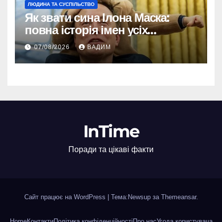
ЛЮДИНА ТА СУСПІЛЬСТВО
Як звати сина Ілона Маска:
повна історія імен усіх
хлопчиків мільярдера
07/08/2026
ВАДИМ
InTime
Поради та цікаві факти
Сайт працює на WordPress
|
Тема:Newsup за
Themeansar
.
Home
Контакти
Політика конфіденційності
Про нас
Угода користувача