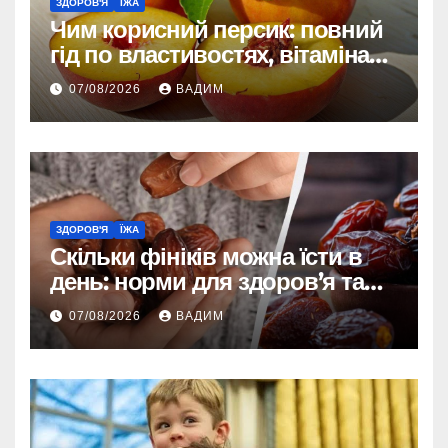
ЗДОРОВ'Я
ЇЖА
Чим корисний персик: повний
гід по властивостях, вітамінах і
впливі на організм
07/08/2026
ВАДИМ
ЗДОРОВ'Я
ЇЖА
Скільки фініків можна їсти в
день: норми для здоров’я та
енергії
07/08/2026
ВАДИМ