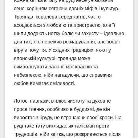
Кожна квітка в тату на руці несе унікальний
сенс, корінням сягаючи давніх міфів і культур.
Троянда, королева серед квітів, часто
асоціюється з любов’ю та пристрастю, але її
шипи додають нотку болю чи захисту – ідеально
для тих, хто пережив розчарування, але зберіг
віру в почуття. У східних традиціях, як-от у
японській культурі, троянда може
символізувати баланс між красою та
небезпекою, ніби нагадуючи, що справжня
любов вимагає сміливості.
Лотос, навпаки, втілює чистоту та духовне
просвітлення, особливо в буддизмі, де він
виростає з бруду, не втрачаючи своєї краси. На
руці таке тату виглядає як талісман проти
труднощів, ніби квітка, що розкривається після