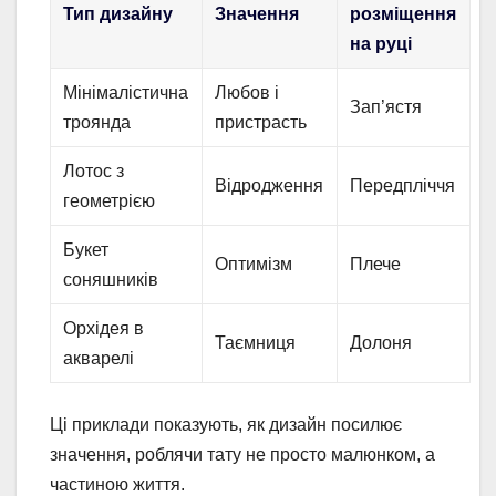
Тип дизайну
Значення
розміщення
на руці
Мінімалістична
Любов і
Зап’ястя
троянда
пристрасть
Лотос з
Відродження
Передпліччя
геометрією
Букет
Оптимізм
Плече
соняшників
Орхідея в
Таємниця
Долоня
акварелі
Ці приклади показують, як дизайн посилює
значення, роблячи тату не просто малюнком, а
частиною життя.