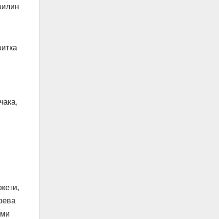
вилин
витка
чака,
ркети,
рева
ими