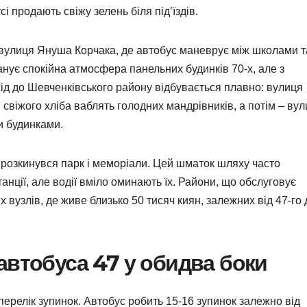
і продають свіжу зелень біля під’їздів.
вулиця Януша Корчака, де автобус маневрує між школами т
анує спокійна атмосфера панельних будинків 70-х, але з
ід до Шевченківського району відбувається плавно: вулиця
свіжого хліба ваблять голодних мандрівників, а потім – ву
и будинками.
ю розкинувся парк і меморіали. Цей шматок шляху часто
анції, але водії вміло оминають їх. Райони, що обслуговує
 вузлів, де живе близько 50 тисяч киян, залежних від 47-го
автобуса 47 у обидва боки
перелік зупинок. Автобус робить 15-16 зупинок залежно від