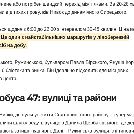
нене або потрібен швидкий перехід між гілками. За 20-28 х
и від тихих провулків Нивок до динамічного Сирецького.
ься щодня з 6:00 до 22:00 з інтервалом 30-45 хвилин. Ціна к
Це один з найстабільніших маршрутів у лівобережній
сіб на добу.
кого, Ружинською, бульваром Павла Вірського, Януша Кор
бібліотеки та ринки. Він ідеально підходить для місцевих
в центр.
буса 47: вулиці та райони
о Нивки, де пульсує життя Святошинського району – суперма
илини шляху ведуть вулицею Данила Щербаківського, де де
ають затишні кав’ярні. Далі – Ружинська вулиця, з її типов