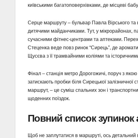
київськими багатоповерхівками, де місцеві бабус
Серце маршруту – бульвар Павла Вірського та 
дитячими майданчиками. Тут, у мікрорайонах, п
сучасними фітнес-центрами та аптеками. Перех
Стеценка веде повз ринок “Сирець”, де аромати 
Щусєва з її трамвайними коліями та історичним
Фінал – станція метро Дорогожичі, поруч з яко
затискають пробки біля Сирецької залізничної ст
маршрут, – це суміш спальних зон і транспортних
щоденних поїздок.
Повний список зупинок 
Щоб не заплутатися в маршруті, ось детальний 