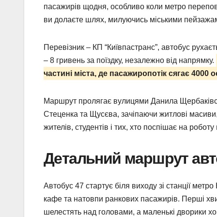
пасажирів щодня, особливо коли метро перепов
ви долаєте шлях, милуючись міськими пейзажам
Перевізник – КП “Київпастранс”, автобус рухаєт
– 8 гривень за поїздку, незалежно від напрямку.
частині міста, де пасажиропотік сягає 4000 о
Маршрут пролягає вулицями Данила Щербаківсь
Стеценка та Щусєва, зачіпаючи житлові масиви, 
жителів, студентів і тих, хто поспішає на роботу 
Детальний маршрут авто
Автобус 47 стартує біля виходу зі станції метр
кафе та натовпи ранкових пасажирів. Перші хв
шелестять над головами, а маленькі дворики хов