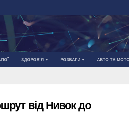
АПОЇ
ЗДОРОВ’Я
РОЗВАГИ
АВТО ТА МОТ
ршрут від Нивок до