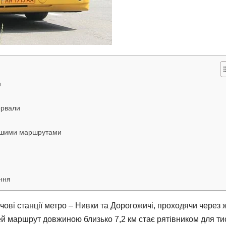
и
тервали
 іншими маршрутами
ення
ючові станції метро – Нивки та Дорогожичі, проходячи через 
й маршрут довжиною близько 7,2 км стає рятівником для ти