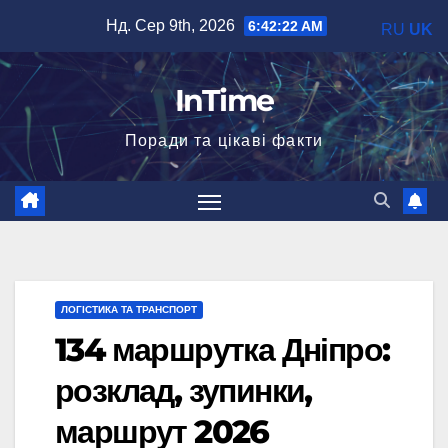
Перейти
Нд. Сер 9th, 2026
6:42:23 AM
RU
UK
до
вмісту
InTime
Поради та цікаві факти
ЛОГІСТИКА ТА ТРАНСПОРТ
134 маршрутка Дніпро:
розклад, зупинки,
маршрут 2026