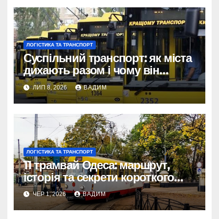
ЛОГІСТИКА ТА ТРАНСПОРТ
Суспільний транспорт: як міста
дихають разом і чому він
змінює наше життя
ЛИП 8, 2026
ВАДИМ
ЛОГІСТИКА ТА ТРАНСПОРТ
11 трамвай Одеса: маршрут,
історія та секрети короткого
шляху крізь Молдаванку
ЧЕР 1, 2026
ВАДИМ