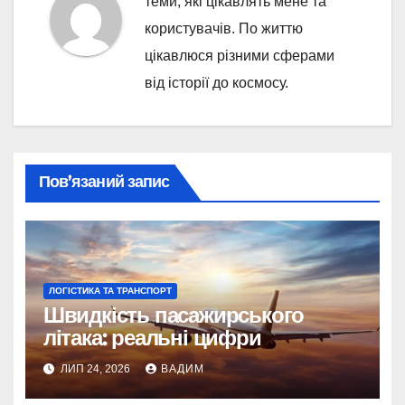
теми, які цікавлять мене та
користувачів. По життю
цікавлюся різними сферами
від історії до космосу.
Пов’язаний запис
ЛОГІСТИКА ТА ТРАНСПОРТ
Швидкість пасажирського
літака: реальні цифри
ЛИП 24, 2026
ВАДИМ