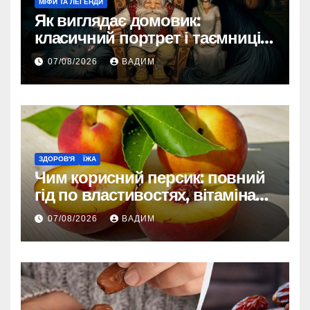
МІФИ ТА ЛЕГЕНДИ
Як виглядає домовик:
класичний портрет і таємниці
зовнішності
07/08/2026
ВАДИМ
ЗДОРОВ'Я
ЇЖА
Чим корисний персик: повний
гід по властивостях, вітамінах і
впливі на організм
07/08/2026
ВАДИМ