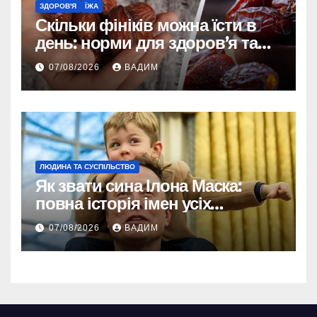
ЗДОРОВ'Я
ЇЖА
Скільки фініків можна їсти в
день: норми для здоров’я та
енергії
07/08/2026
ВАДИМ
ЛЮДИНА ТА СУСПІЛЬСТВО
Як звати сина Ілона Маска:
повна історія імен усіх
хлопчиків мільярдера
07/08/2026
ВАДИМ