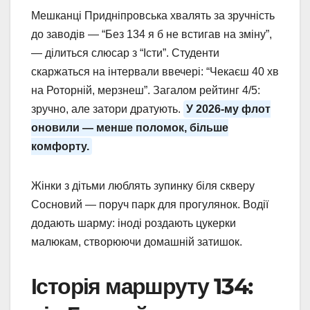
Мешканці Придніпровська хвалять за зручність
до заводів — “Без 134 я б не встигав на зміну”,
— ділиться слюсар з “Істи”. Студенти
скаржаться на інтервали ввечері: “Чекаєш 40 хв
на Роторній, мерзнеш”. Загалом рейтинг 4/5:
зручно, але затори дратують.
У 2026-му флот
оновили — менше поломок, більше
комфорту.
Жінки з дітьми люблять зупинку біля скверу
Сосновий — поруч парк для прогулянок. Водії
додають шарму: іноді роздають цукерки
малюкам, створюючи домашній затишок.
Історія маршруту 134: