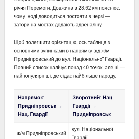
річчя Перемоги. Довжина в 28,62 км пояснює,
чому іноді доводиться постояти в черзі —
затори на мостах додають адреналіну.
Щоб полегшити орієнтацію, ось таблиця з
основними зупинками в напрямку від ж/м
Придніпровський до вул. Національної Гвардії.
Повний список налічує понад 40 точок, але ці —
найпопулярніші, де сідає найбільше народу.
Напрямок:
Зворотний: Нац.
Придніпровськ →
Гвардії →
Нац. Гвардії
Придніпровськ
вул. Національної
ж/м Придніпровський
Гвардії