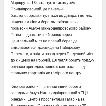
Маршрутка 134 стартує в тихому ж/м
Придніпровський, де панельні
багатоповерхівки туляться до Дніпра, і петляє
південним лівим берегом, заїжджаючи в
промзони Амур-Нижньодніпровського району.
Потім — драматичний ривок через
Центральний міст на правий берег, де
відкриваються краєвиди на Набережну
Перемоги, а звідти назад через Південний міст
до кінцевої на Робочій. Ця петля робить поїздку
епічною пригодою, повною контрастів: від
спальних кварталів до гамірного центру.
Ключові райони: північний лівий берег з
заводами, Амур-Нижньодніпровський з ТЦ і
ринками, центр з проспектами Гагаріна та
Яворницького, Самарський з житлом на 20-