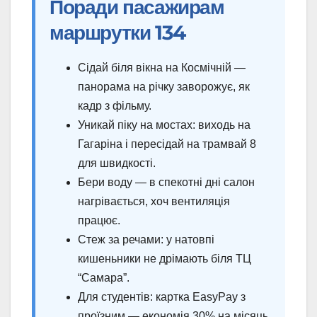
Поради пасажирам
маршрутки 134
Сідай біля вікна на Космічній —
панорама на річку заворожує, як
кадр з фільму.
Уникай піку на мостах: виходь на
Гагаріна і пересідай на трамвай 8
для швидкості.
Бери воду — в спекотні дні салон
нагрівається, хоч вентиляція
працює.
Стеж за речами: у натовпі
кишеньники не дрімають біля ТЦ
“Самара”.
Для студентів: картка EasyPay з
проїзним — економія 30% на місяць.