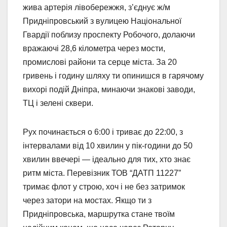
жива артерія лівобережжя, з’єднує ж/м
Придніпровський з вулицею Національної
Гвардії поблизу проспекту Робочого, долаючи
вражаючі 28,6 кілометра через мости,
промислові райони та серце міста. За 20
гривень і годину шляху ти опинишся в гарячому
вихорі подій Дніпра, минаючи знакові заводи,
ТЦ і зелені сквери.
Рух починається о 6:00 і триває до 22:00, з
інтервалами від 10 хвилин у пік-години до 50
хвилин ввечері — ідеально для тих, хто знає
ритм міста. Перевізник ТОВ “ДАТП 11227”
тримає флот у строю, хоч і не без затримок
через затори на мостах. Якщо ти з
Придніпровська, маршрутка стане твоїм