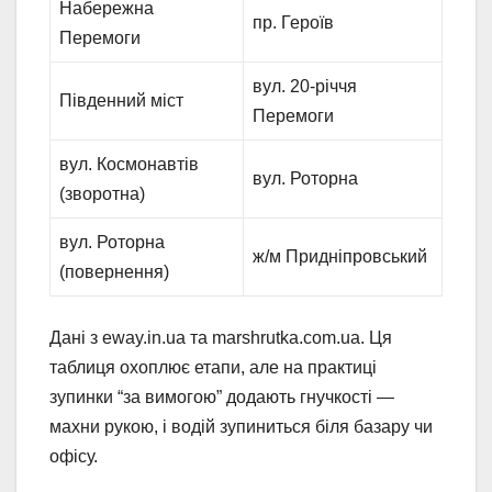
Набережна
пр. Героїв
Перемоги
вул. 20-річчя
Південний міст
Перемоги
вул. Космонавтів
вул. Роторна
(зворотна)
вул. Роторна
ж/м Придніпровський
(повернення)
Дані з eway.in.ua та marshrutka.com.ua. Ця
таблиця охоплює етапи, але на практиці
зупинки “за вимогою” додають гнучкості —
махни рукою, і водій зупиниться біля базару чи
офісу.