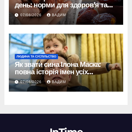
день: норми для здоров’я та
енергії
07/08/2026
ВАДИМ
ЛЮДИНА ТА СУСПІЛЬСТВО
Як звати сина Ілона Маска:
повна історія імен усіх
хлопчиків мільярдера
07/08/2026
ВАДИМ