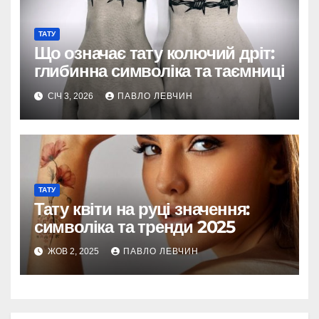
ТАТУ
Що означає тату колючий дріт:
глибинна символіка та таємниці
СІЧ 3, 2026
ПАВЛО ЛЕВЧИН
ТАТУ
Тату квіти на руці значення:
символіка та тренди 2025
ЖОВ 2, 2025
ПАВЛО ЛЕВЧИН