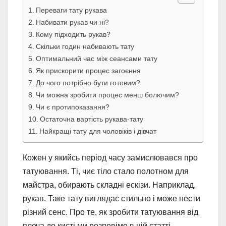
Переваги тату рукава
Набивати рукав чи ні?
Кому підходить рукав?
Скільки годин набивають тату
Оптимальний час між сеансами тату
Як прискорити процес загоєння
До чого потрібно бути готовим?
Чи можна зробити процес менш болючим?
Чи є протипоказання?
Остаточна вартість рукава-тату
Найкращі тату для чоловіків і дівчат
Кожен у якийсь період часу замислювався про
татуювання. Ті, чиє тіло стало полотном для
майстра, обирають складні ескізи. Наприклад,
рукав. Таке тату виглядає стильно і може нести
різний сенс. Про те, як зробити татуювання від
плеча до кисті ми розповімо в цій статті.