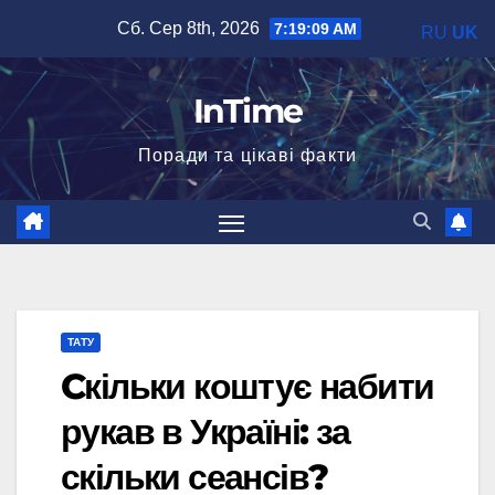
Перейти
Сб. Сер 8th, 2026
7:19:11 AM
RU
UK
до
вмісту
InTime
Поради та цікаві факти
ТАТУ
Cкільки коштує набити
рукав в Україні: за
скільки сеансів?