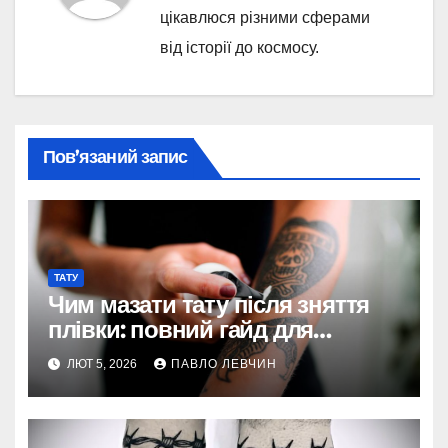
цікавлюся різними сферами
від історії до космосу.
Пов’язаний запис
ТАТУ
Чим мазати тату після зняття
плівки: повний гайд для
ідеального загоєння
ЛЮТ 5, 2026
ПАВЛО ЛЕВЧИН