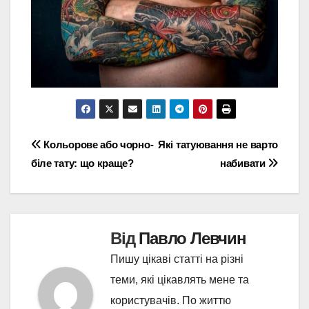
Навігація
Кольорове або чорно-
Які татуювання не варто
біле тату: що краще?
набивати
записів
Від
Павло Левчин
Пишу цікаві статті на різні
теми, які цікавлять мене та
користувачів. По життю