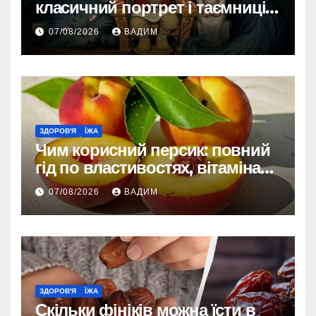
класичний портрет і таємниці
зовнішності
07/08/2026
ВАДИМ
ЗДОРОВ'Я
ЇЖА
Чим корисний персик: повний
гід по властивостях, вітамінах і
впливі на організм
07/08/2026
ВАДИМ
ЗДОРОВ'Я
ЇЖА
Скільки фініків можна їсти в