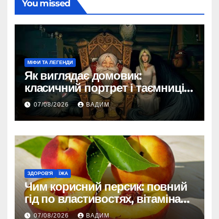
You missed
МІФИ ТА ЛЕГЕНДИ
Як виглядає домовик:
класичний портрет і таємниці
зовнішності
07/08/2026
ВАДИМ
ЗДОРОВ'Я
ЇЖА
Чим корисний персик: повний
гід по властивостях, вітамінах і
впливі на організм
07/08/2026
ВАДИМ