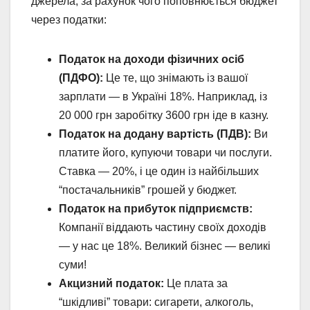
джерела, за рахунок чого поповнюється бюджет
через податки:
Податок на доходи фізичних осіб
(ПДФО):
Це те, що знімають із вашої
зарплати — в Україні 18%. Наприклад, із
20 000 грн заробітку 3600 грн іде в казну.
Податок на додану вартість (ПДВ):
Ви
платите його, купуючи товари чи послуги.
Ставка — 20%, і це один із найбільших
“постачальників” грошей у бюджет.
Податок на прибуток підприємств:
Компанії віддають частину своїх доходів
— у нас це 18%. Великий бізнес — великі
суми!
Акцизний податок:
Це плата за
“шкідливі” товари: сигарети, алкоголь,