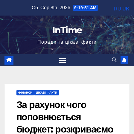
Перейти
Сб. Сер 8th, 2026
9:19:52 AM
RU
UK
до
вмісту
InTime
Поради та цікаві факти
ФІНАНСИ
ЦІКАВІ ФАКТИ
За рахунок чого
поповнюється
бюджет: розкриваємо