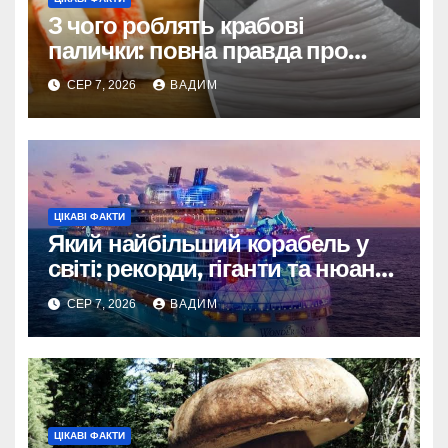
З чого роблять крабові
палички: повна правда про
склад і виробництво
СЕР 7, 2026
ВАДИМ
ЦІКАВІ ФАКТИ
Який найбільший корабель у
світі: рекорди, гіганти та нюанси
вимірювання
СЕР 7, 2026
ВАДИМ
ЦІКАВІ ФАКТИ