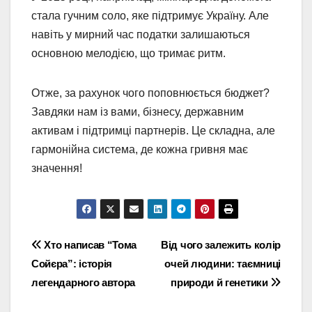
стала гучним соло, яке підтримує Україну. Але
навіть у мирний час податки залишаються
основною мелодією, що тримає ритм.
Отже, за рахунок чого поповнюється бюджет?
Завдяки нам із вами, бізнесу, державним
активам і підтримці партнерів. Це складна, але
гармонійна система, де кожна гривня має
значення!
Навігація
Хто написав “Тома
Від чого залежить колір
Сойєра”: історія
очей людини: таємниці
записів
легендарного автора
природи й генетики