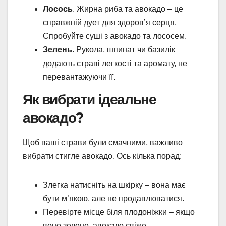
Лосось
. Жирна риба та авокадо – це
справжній дует для здоров’я серця.
Спробуйте суші з авокадо та лососем.
Зелень
. Рукола, шпинат чи базилік
додають страві легкості та аромату, не
перевантажуючи її.
Як вибрати ідеальне
авокадо?
Щоб ваші страви були смачними, важливо
вибрати стигле авокадо. Ось кілька порад:
Злегка натисніть на шкірку – вона має
бути м’якою, але не продавлюватися.
Перевірте місце біля плодоніжки – якщо
воно зелене, авокадо свіже.