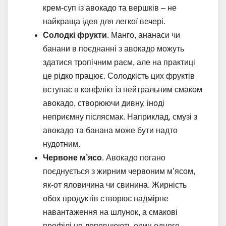
крем-суп із авокадо та вершків – не
найкраща ідея для легкої вечері.
Солодкі фрукти
. Манго, ананаси чи
банани в поєднанні з авокадо можуть
здатися тропічним раєм, але на практиці
це рідко працює. Солодкість цих фруктів
вступає в конфлікт із нейтральним смаком
авокадо, створюючи дивну, іноді
неприємну післясмак. Наприклад, смузі з
авокадо та банана може бути надто
нудотним.
Червоне м’ясо
. Авокадо погано
поєднується з жирним червоним м’ясом,
як-от яловичина чи свинина. Жирність
обох продуктів створює надмірне
навантаження на шлунок, а смакові
профілі не доповнюють один одного.