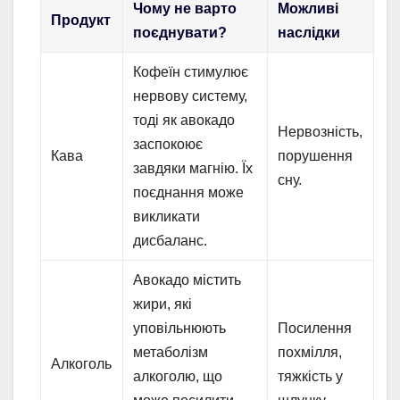
Чому не варто
Можливі
Продукт
поєднувати?
наслідки
Кофеїн стимулює
нервову систему,
тоді як авокадо
Нервозність,
заспокоює
Кава
порушення
завдяки магнію. Їх
сну.
поєднання може
викликати
дисбаланс.
Авокадо містить
жири, які
уповільнюють
Посилення
метаболізм
похмілля,
Алкоголь
алкоголю, що
тяжкість у