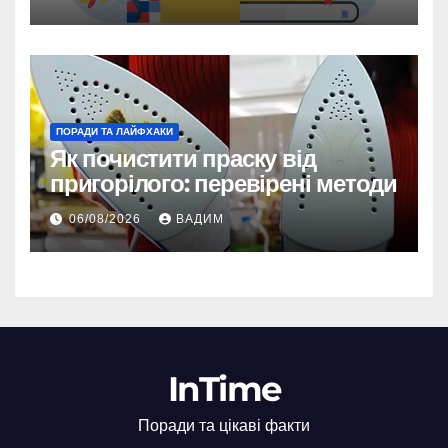
ПОРАДИ ТА ЛАЙФХАКИ
Як почистити праску від
пригорілого: перевірені методи
06/08/2026
ВАДИМ
InTime
Поради та цікаві факти