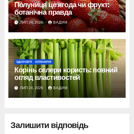
Полуниця це ягода чи фрукт:
ботанічна правда
ЛИП 24, 2026
ВАДИМ
ЗДОРОВ'Я
КУЛІНАРІЯ
Корінь селери користь: повний
огляд властивостей
ЛИП 24, 2026
ВАДИМ
Залишити відповідь