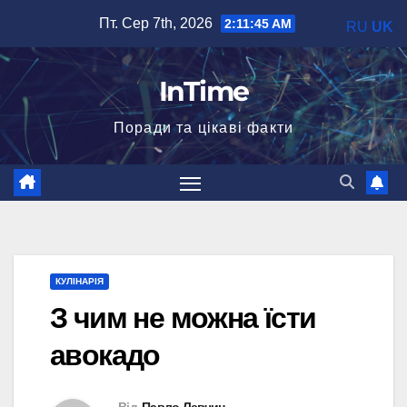
Перейти
Пт. Сер 7th, 2026
2:11:46 AM
RU
UK
до
вмісту
InTime
Поради та цікаві факти
КУЛІНАРІЯ
З чим не можна їсти
авокадо