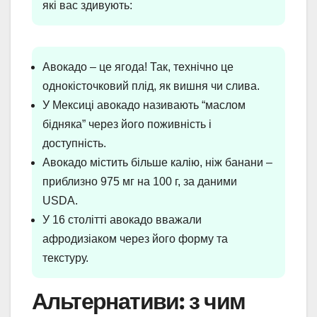
які вас здивують:
Авокадо – це ягода! Так, технічно це
однокісточковий плід, як вишня чи слива.
У Мексиці авокадо називають “маслом
бідняка” через його поживність і
доступність.
Авокадо містить більше калію, ніж банани –
приблизно 975 мг на 100 г, за даними
USDA.
У 16 столітті авокадо вважали
афродизіаком через його форму та
текстуру.
Альтернативи: з чим