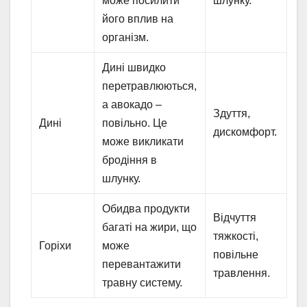
може посилити
шлунку.
його вплив на
організм.
Дині швидко
перетравлюються,
а авокадо –
Здуття,
Дині
повільно. Це
дискомфорт.
може викликати
бродіння в
шлунку.
Обидва продукти
Відчуття
багаті на жири, що
тяжкості,
Горіхи
може
повільне
перевантажити
травлення.
травну систему.