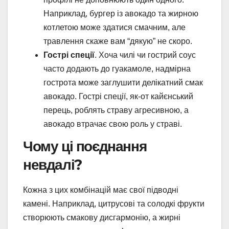
Наприклад, бургер із авокадо та жирною
котлетою може здатися смачним, але
травлення скаже вам “дякую” не скоро.
Гострі спеції
. Хоча чилі чи гострий соус
часто додають до гуакамоле, надмірна
гострота може заглушити делікатний смак
авокадо. Гострі спеції, як-от кайєнський
перець, роблять страву агресивною, а
авокадо втрачає свою роль у страві.
Чому ці поєднання
невдалі?
Кожна з цих комбінацій має свої підводні
камені. Наприклад, цитрусові та солодкі фрукти
створюють смакову дисгармонію, а жирні