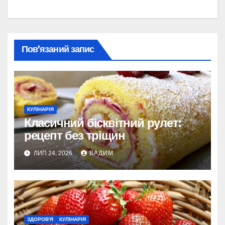
Пов’язаний запис
КУЛІНАРІЯ
Класичний бісквітний рулет:
рецепт без тріщин
ЛИП 24, 2026
ВАДИМ
ЗДОРОВ'Я
КУЛІНАРІЯ