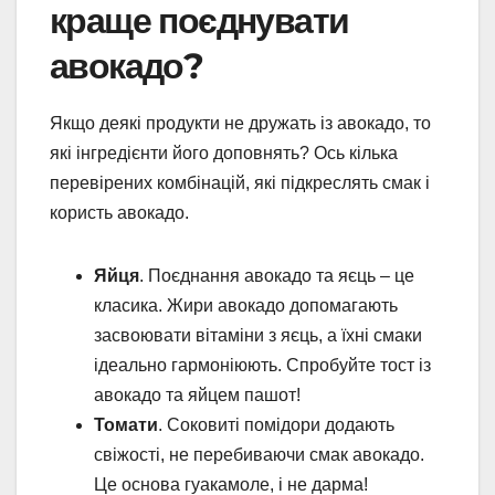
краще поєднувати
авокадо?
Якщо деякі продукти не дружать із авокадо, то
які інгредієнти його доповнять? Ось кілька
перевірених комбінацій, які підкреслять смак і
користь авокадо.
Яйця
. Поєднання авокадо та яєць – це
класика. Жири авокадо допомагають
засвоювати вітаміни з яєць, а їхні смаки
ідеально гармоніюють. Спробуйте тост із
авокадо та яйцем пашот!
Томати
. Соковиті помідори додають
свіжості, не перебиваючи смак авокадо.
Це основа гуакамоле, і не дарма!