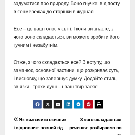
задуматися про природу. Воно гнучке: від посту
в соцмережах до сторінки в журналі.
Есе – це ваш голос у світі. І коли ви знаєте, з
чого воно складається, ви можете зробити його
гучним і незабутнім.
Отже, з чого складається есе? З вступу, що
заманює, основної частини, що розкриває суть,
і висновку, що завершує думку. Додайте стиль,
зв’язки і трохи душі – і ваш твір засяє!
Навігація
Як визначити окисник
З чого складається
і відновник: повний гід
речення: розбираємо по
записів