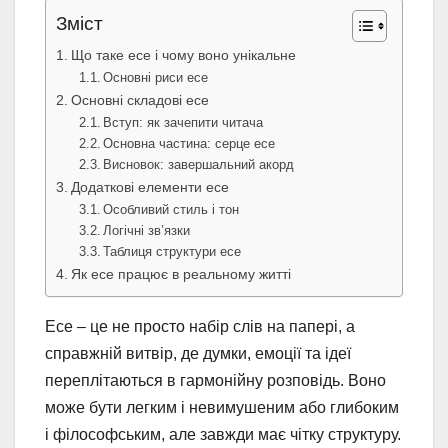
Зміст
Що таке есе і чому воно унікальне
Основні риси есе
Основні складові есе
Вступ: як зачепити читача
Основна частина: серце есе
Висновок: завершальний акорд
Додаткові елементи есе
Особливий стиль і тон
Логічні зв’язки
Таблиця структури есе
Як есе працює в реальному житті
Есе – це не просто набір слів на папері, а
справжній витвір, де думки, емоції та ідеї
переплітаються в гармонійну розповідь. Воно
може бути легким і невимушеним або глибоким
і філософським, але завжди має чітку структуру.