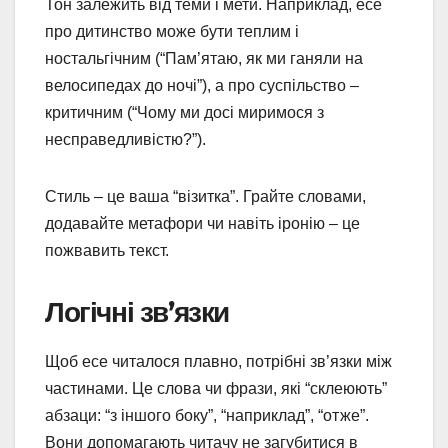
Тон залежить від теми і мети. Наприклад, есе
про дитинство може бути теплим і
ностальгічним (“Пам’ятаю, як ми ганяли на
велосипедах до ночі”), а про суспільство –
критичним (“Чому ми досі миримося з
несправедливістю?”).
Стиль – це ваша “візитка”. Грайте словами,
додавайте метафори чи навіть іронію – це
пожвавить текст.
Логічні зв’язки
Щоб есе читалося плавно, потрібні зв’язки між
частинами. Це слова чи фрази, які “склеюють”
абзаци: “з іншого боку”, “наприклад”, “отже”.
Вони допомагають читачу не загубитися в