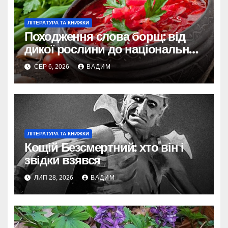
ЛІТЕРАТУРА ТА КНИЖКИ
Походження слова борщ: від
дикої рослини до національної
страви
СЕР 6, 2026
ВАДИМ
ЛІТЕРАТУРА ТА КНИЖКИ
Кощій Безсмертний: хто він і
звідки взявся
ЛИП 28, 2026
ВАДИМ