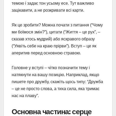
темою і задає тон усьому есе. Тут важливо
зацікавити, а не розкривати всі карти.
Як це зробити? Можна почати з питання (“Чому
ми боїмося змін?”), цитати (“Життя – це рух”, –
сказав хтось мудрий) або яскравого образу
(“Уявіть себе на краю прірви”). Вступ – це як
аперитив перед основною стравою.
Головне у вступі – чітко позначити тему і
натякнути на вашу позицію. Наприклад, якщо
пишете про дружбу, скажіть щось типу: “Дружба
– це не просто слова, а тиха сила, яка тримає
нас на плаву”.
Основна частина: серце