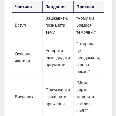
Частина
Завдання
Приклад
Зацікавити,
“Чому ми
Вступ
позначити
боїмося
тему
темряви?”
“Темрява –
Розкрити
це
Основна
ідею, додати
невідомість,
частина
аргументи
а вона
лякає.”
“Може,
Підсумувати
варто
Висновок
, залишити
запалити
враження
світло в
собі?”