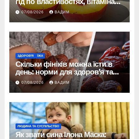
гід по властивостях, вітамінах і
впливі на організм
07/08/2026
ВАДИМ
ЗДОРОВ'Я
ЇЖА
Скільки фініків можна їсти в
день: норми для здоров’я та
енергії
07/08/2026
ВАДИМ
ЛЮДИНА ТА СУСПІЛЬСТВО
Як звати сина Ілона Маска: