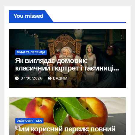
You missed
МІФИ ТА ЛЕГЕНДИ
Як виглядає домовик:
класичний портрет і таємниці
зовнішності
07/08/2026
ВАДИМ
ЗДОРОВ'Я
ЇЖА
Чим корисний персик: повний