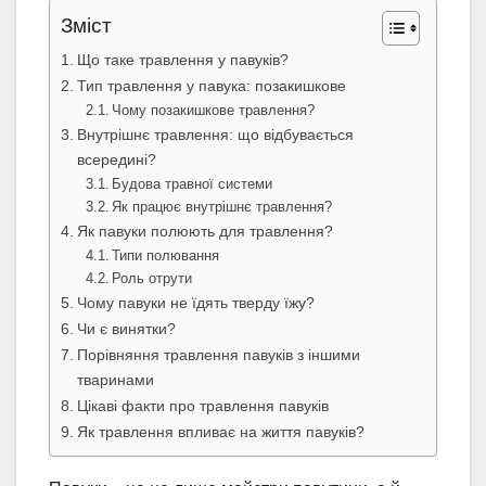
Зміст
Що таке травлення у павуків?
Тип травлення у павука: позакишкове
Чому позакишкове травлення?
Внутрішнє травлення: що відбувається
всередині?
Будова травної системи
Як працює внутрішнє травлення?
Як павуки полюють для травлення?
Типи полювання
Роль отрути
Чому павуки не їдять тверду їжу?
Чи є винятки?
Порівняння травлення павуків з іншими
тваринами
Цікаві факти про травлення павуків
Як травлення впливає на життя павуків?