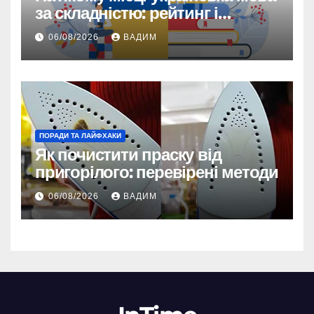
за складністю: рейтинг і
реальність
06/08/2026
ВАДИМ
ПОРАДИ ТА ЛАЙФХАКИ
Як почистити праску від
пригорілого: перевірені методи
06/08/2026
ВАДИМ