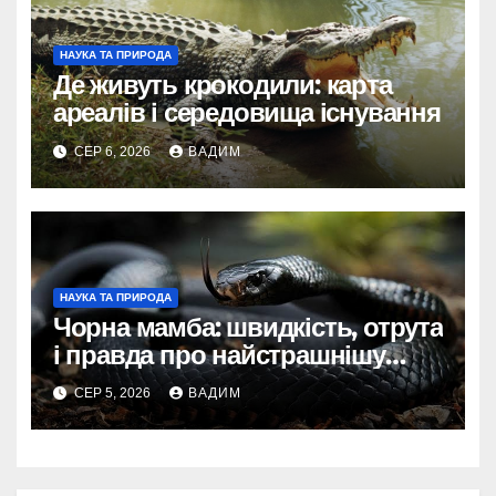
НАУКА ТА ПРИРОДА
Де живуть крокодили: карта
ареалів і середовища існування
СЕР 6, 2026
ВАДИМ
НАУКА ТА ПРИРОДА
Чорна мамба: швидкість, отрута
і правда про найстрашнішу
змію Африки
СЕР 5, 2026
ВАДИМ