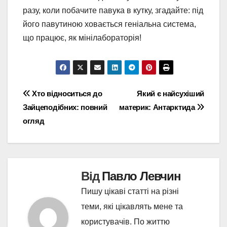
разу, коли побачите павука в кутку, згадайте: під
його павутиною ховається геніальна система,
що працює, як мінілабораторія!
Навігація
Хто відноситься до
Який є найсухіший
Зайцеподібних: повний
материк: Антарктида
записів
огляд
Від
Павло Левчин
Пишу цікаві статті на різні
теми, які цікавлять мене та
користувачів. По життю