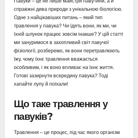
Павуки – це не лише майстри павутини, а й
справжні дива природи з унікальною біологією.
Одне з найцікавіших питань – який тип
травлення у павука? Чи їдять вони, як ми, чи
їхній шлунок працює зовсім інакше? У цій статті
ми зануримося в захопливий світ павучої
фізіології, розберемо, як вони перетравлюють
їжу, чому їхнє травлення вважається
особливим, і як воно впливає на їхнє життя.
Готові зазирнути всередину павука? Тоді
хапайте лупу й поїхали!
Що таке травлення у
павуків?
Травлення – це процес, під час якого організм