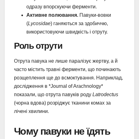
одразу впорскуючи ферменти.
Активне полювання.
Павуки-вовки
(
Lycosidae
) ганяються за здобиччю,
використовуючи швидкість і отруту.
Роль отрути
Отрута павука не лише паралізує жертву, а й
часто містить травні ферменти, що починають
розщеплення ще до всмоктування. Наприклад,
дослідження в *Journal of Arachnology*
показали, що отрута павуків роду
Latrodectus
(чорна вдова) розріджує тканини комах за
лічені хвилини.
Чому павуки не їдять