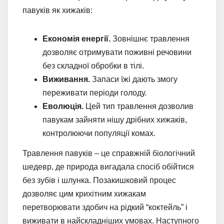
павуків як хижаків:
Економія енергії.
Зовнішнє травлення
дозволяє отримувати поживні речовини
без складної обробки в тілі.
Виживання.
Запаси їжі дають змогу
переживати періоди голоду.
Еволюція.
Цей тип травлення дозволив
павукам зайняти нішу дрібних хижаків,
контролюючи популяції комах.
Травлення павуків – це справжній біологічний
шедевр, де природа вигадала спосіб обійтися
без зубів і шлунка. Позакишковий процес
дозволяє цим крихітним хижакам
перетворювати здобич на рідкий “коктейль” і
виживати в найскладніших умовах. Наступного