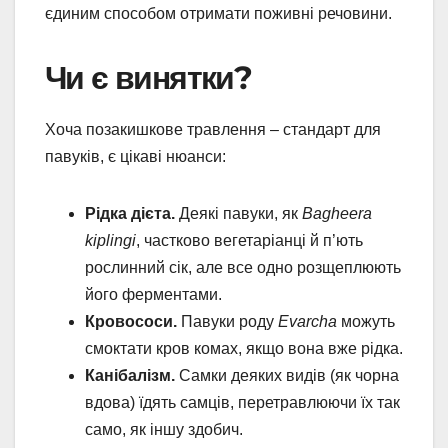
єдиним способом отримати поживні речовини.
Чи є винятки?
Хоча позакишкове травлення – стандарт для
павуків, є цікаві нюанси:
Рідка дієта.
Деякі павуки, як
Bagheera
kiplingi
, частково вегетаріанці й п’ють
рослинний сік, але все одно розщеплюють
його ферментами.
Кровососи.
Павуки роду
Evarcha
можуть
смоктати кров комах, якщо вона вже рідка.
Канібалізм.
Самки деяких видів (як чорна
вдова) їдять самців, перетравлюючи їх так
само, як іншу здобич.