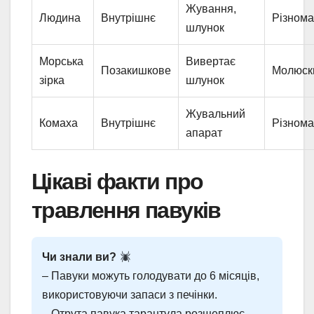
Жування,
Людина
Внутрішнє
Різнома
шлунок
Морська
Вивертає
Позакишкове
Молюск
зірка
шлунок
Жувальний
Комаха
Внутрішнє
Різнома
апарат
Цікаві факти про
травлення павуків
Чи знали ви?
– Павуки можуть голодувати до 6 місяців,
використовуючи запаси з печінки.
– Отрута павука тарантула розщеплює