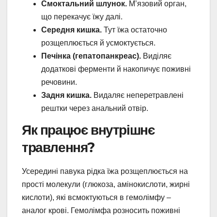
Смоктальний шлунок.
М’язовий орган,
що перекачує їжу далі.
Середня кишка.
Тут їжа остаточно
розщеплюється й усмоктується.
Печінка (гепатопанкреас).
Виділяє
додаткові ферменти й накопичує поживні
речовини.
Задня кишка.
Видаляє неперетравлені
рештки через анальний отвір.
Як працює внутрішнє
травлення?
Усередині павука рідка їжа розщеплюється на
прості молекули (глюкоза, амінокислоти, жирні
кислоти), які всмоктуються в гемолімфу –
аналог крові. Гемолімфа розносить поживні