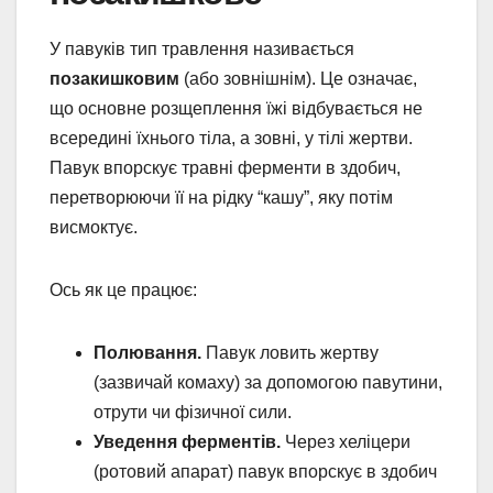
У павуків тип травлення називається
позакишковим
(або зовнішнім). Це означає,
що основне розщеплення їжі відбувається не
всередині їхнього тіла, а зовні, у тілі жертви.
Павук впорскує травні ферменти в здобич,
перетворюючи її на рідку “кашу”, яку потім
висмоктує.
Ось як це працює:
Полювання.
Павук ловить жертву
(зазвичай комаху) за допомогою павутини,
отрути чи фізичної сили.
Уведення ферментів.
Через хеліцери
(ротовий апарат) павук впорскує в здобич