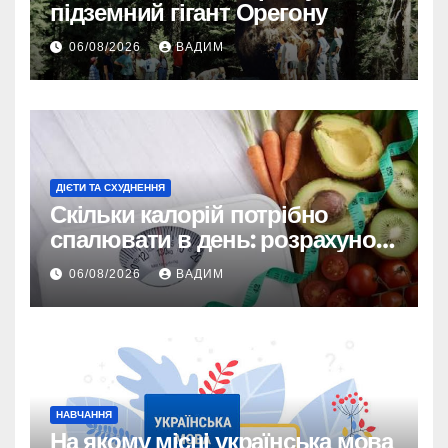
підземний гігант Орегону
06/08/2026
ВАДИМ
ДІЄТИ ТА СХУДНЕННЯ
Скільки калорій потрібно
спалювати в день: розрахунок
TDEE і безпечні норми
06/08/2026
ВАДИМ
НАВЧАННЯ
На якому місці українська мова