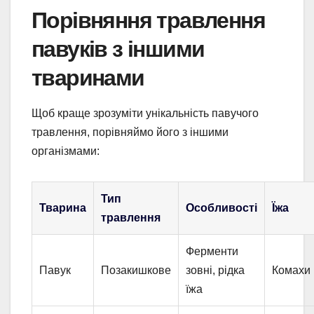
Порівняння травлення
павуків з іншими
тваринами
Щоб краще зрозуміти унікальність павучого
травлення, порівняймо його з іншими
організмами:
Тип
Тварина
Особливості
Їжа
травлення
Ферменти
Павук
Позакишкове
зовні, рідка
Комахи
їжа