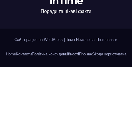
InTime
Поради та цікаві факти
Сайт працює на WordPress
|
Тема:Newsup за
Themeansar
.
Home
Контакти
Політика конфіденційності
Про нас
Угода користувача