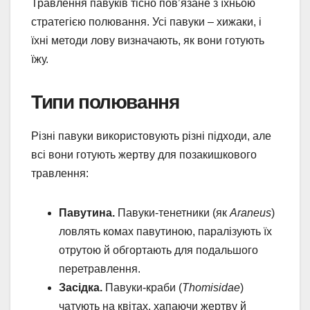
Травлення павуків тісно пов’язане з їхньою
стратегією полювання. Усі павуки – хижаки, і
їхні методи лову визначають, як вони готують
їжу.
Типи полювання
Різні павуки використовують різні підходи, але
всі вони готують жертву для позакишкового
травлення:
Павутина.
Павуки-тенетники (як
Araneus
)
ловлять комах павутиною, паралізують їх
отрутою й обгортають для подальшого
перетравлення.
Засідка.
Павуки-краби (
Thomisidae
)
чатують на квітах, хапаючи жертву й