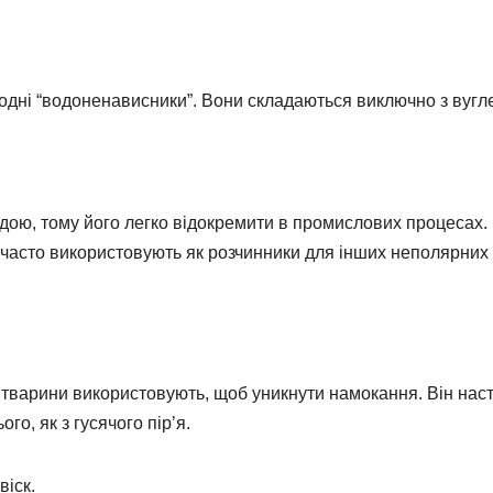
е одні “водоненависники”. Вони складаються виключно з вуг
дою, тому його легко відокремити в промислових процесах.
 часто використовують як розчинники для інших неполярних
 тварини використовують, щоб уникнути намокання. Він наст
го, як з гусячого пір’я.
віск.