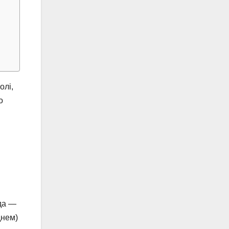
олі,
о
ода —
днем)