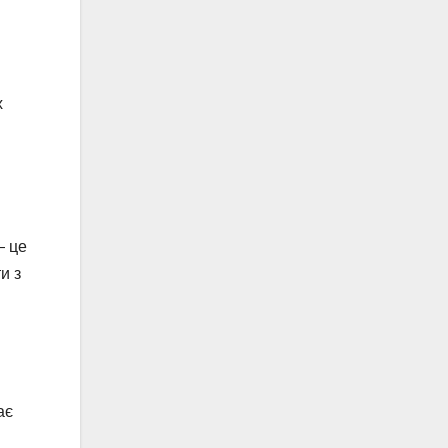
х
— це
и з
ає