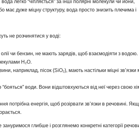
вода легко “чіпляється” за інші полярні молекули чи йони,
о має дуже міцну структуру, вода просто знизить плечима і
уть не розчинятися у воді:
олії чи бензин, не мають зарядів, щоб взаємодіяти з водою. 
лекулами H₂O.
ини, наприклад, пісок (SiO₂), мають настільки міцні зв’язки 
 “бояться” води. Вони відштовхуються від неї через свою хі
ня потрібна енергія, щоб розірвати зв’язки в речовині. Якщ
орається.
 зануримося глибше і розглянемо конкретні категорії речов