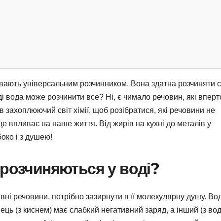
вають універсальним розчинником. Вона здатна розчиняти с
вді вода може розчинити все? Ні, є чимало речовин, які вперт
 в захоплюючий світ хімії, щоб розібратися, які речовини не
 це впливає на наше життя. Від жирів на кухні до металів у
око і з душею!
 розчиняються у воді?
вні речовини, потрібно зазирнути в її молекулярну душу. В
нець (з киснем) має слабкий негативний заряд, а інший (з во