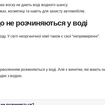
ах воску не дають воді жодного шансу.
ках, косметиці та навіть для захисту автомобілів.
о не розчиняються у воді
ду. У світі неорганічної хімії також є свої “непримиренні”.
задоволенням розчиняються у воді. Але є винятки, які мають н
одію з водою.
 не розчиняється?