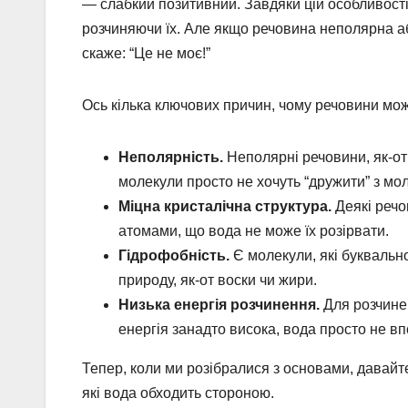
— слабкий позитивний. Завдяки цій особливості 
розчиняючи їх. Але якщо речовина неполярна аб
скаже: “Це не моє!”
Ось кілька ключових причин, чому речовини мож
Неполярність.
Неполярні речовини, як-от 
молекули просто не хочуть “дружити” з мо
Міцна кристалічна структура.
Деякі речов
атомами, що вода не може їх розірвати.
Гідрофобність.
Є молекули, які буквально
природу, як-от воски чи жири.
Низька енергія розчинення.
Для розчинен
енергія занадто висока, вода просто не вп
Тепер, коли ми розібралися з основами, давайте
які вода обходить стороною.