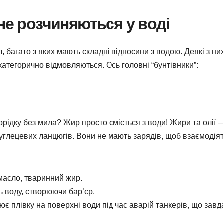
не розчиняються у воді
, багато з яких мають складні відносини з водою. Деякі з ни
 категорично відмовляються. Ось головні “бунтівники”:
рідку без мила? Жир просто сміється з води! Жири та олії 
вуглецевих ланцюгів. Вони не мають зарядів, щоб взаємодіят
асло, тваринний жир.
ь воду, створюючи бар’єр.
 плівку на поверхні води під час аварій танкерів, що завд