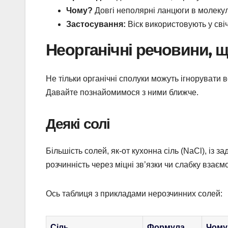
Чому?
Довгі неполярні ланцюги в молекул
Застосування:
Віск використовують у свіч
Неорганічні речовини, щ
Не тільки органічні сполуки можуть ігнорувати во
Давайте познайомимося з ними ближче.
Деякі солі
Більшість солей, як-от кухонна сіль (NaCl), із 
розчинність через міцні зв’язки чи слабку взаєм
Ось таблиця з прикладами нерозчинних солей:
Сіль
Формула
Чому