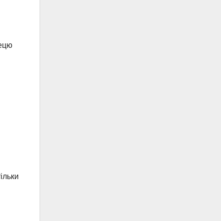
лецю
ільки