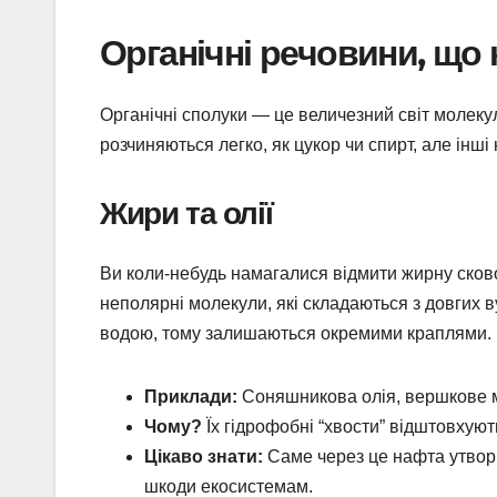
Органічні речовини, що 
Органічні сполуки — це величезний світ молекул
розчиняються легко, як цукор чи спирт, але інші
Жири та олії
Ви коли-небудь намагалися відмити жирну сково
неполярні молекули, які складаються з довгих 
водою, тому залишаються окремими краплями.
Приклади:
Соняшникова олія, вершкове м
Чому?
Їх гідрофобні “хвости” відштовхуют
Цікаво знати:
Саме через це нафта утворює
шкоди екосистемам.