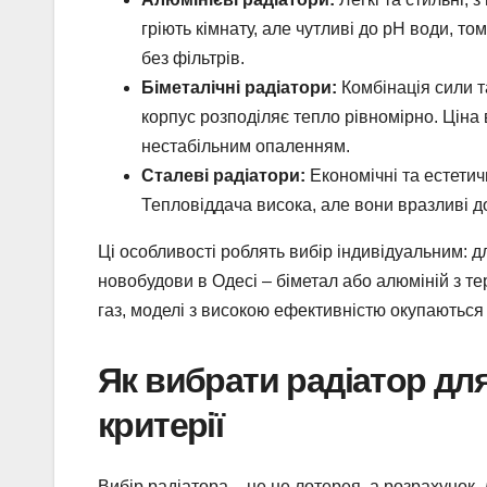
гріють кімнату, але чутливі до pH води, т
без фільтрів.
Біметалічні радіатори:
Комбінація сили т
корпус розподіляє тепло рівномірно. Ціна 
нестабільним опаленням.
Сталеві радіатори:
Економічні та естетич
Тепловіддача висока, але вони вразливі д
Ці особливості роблять вибір індивідуальним: дл
новобудови в Одесі – біметал або алюміній з т
газ, моделі з високою ефективністю окупаються 
Як вибрати радіатор для
критерії
Вибір радіатора – це не лотерея, а розрахунок,