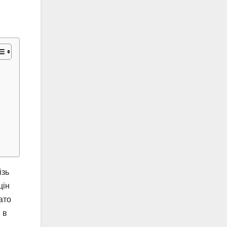
ізь
цін
ато
 в