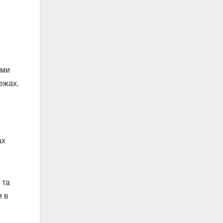
ими
ежах.
ах
 та
и в