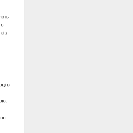
ують
го
кі з
оці в
ою.
ьно