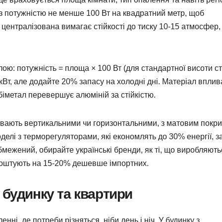
 з потужністю не менше 100 Вт на квадратний метр, щоб
 централізована вимагає стійкості до тиску 10-15 атмосфер,
лою: потужність = площа × 100 Вт (для стандартної висоти сте
кВт, але додайте 20% запасу на холодні дні. Матеріал вплив
, біметал перевершує алюміній за стійкістю.
бувають вертикальними чи горизонтальними, з матовим покри
оделі з терморегуляторами, які економлять до 30% енергії, з
ежений, обирайте українські бренди, як ті, що виробляють
 коштують на 15-20% дешевше імпортних.
 будинку та квартири
нні, де потреби різняться, ніби день і ніч. У будинку з