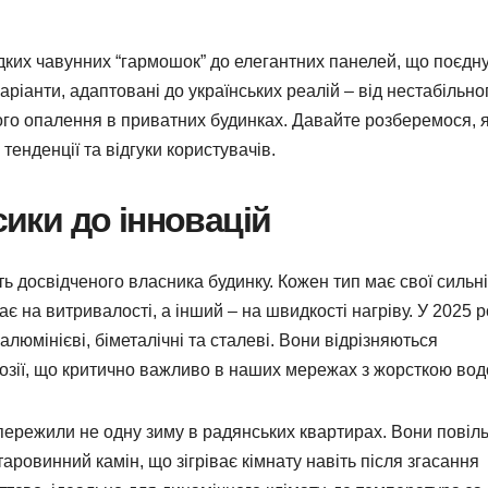
дких чавунних “гармошок” до елегантних панелей, що поєдн
аріанти, адаптовані до українських реалій – від нестабільно
го опалення в приватних будинках. Давайте розберемося, я
тенденції та відгуки користувачів.
сики до інновацій
ть досвідченого власника будинку. Кожен тип має свої сильні
ає на витривалості, а інший – на швидкості нагріву. У 2025 р
алюмінієві, біметалічні та сталеві. Вони відрізняються
розії, що критично важливо в наших мережах з жорсткою вод
 пережили не одну зиму в радянських квартирах. Вони повіл
аровинний камін, що зігріває кімнату навіть після згасання