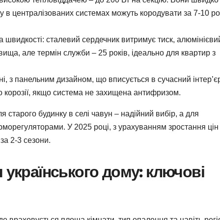
ому в централізованих системах можуть кородувати за 7-10 ро
а швидкості: сталевий сердечник витримує тиск, алюмінієви
вища, але термін служби – 25 років, ідеально для квартир з
ні, з панельним дизайном, що вписується в сучасний інтер’є
о корозії, якщо система не захищена антифризом.
я старого будинку в селі чавун – надійний вибір, а для
ерморегуляторами. У 2025 році, з урахуванням зростання цін
за 2-3 сезони.
 українського дому: ключові
 де враховується площа кімнати, тип опалення та навіть регі