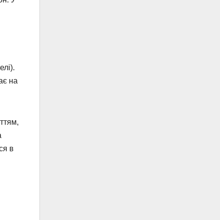
лі).
ає на
ттям,
а
ся в