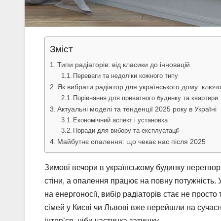
Зміст
Типи радіаторів: від класики до інновацій
Переваги та недоліки кожного типу
Як вибрати радіатор для українського дому: ключов
Порівняння для приватного будинку та квартири
Актуальні моделі та тенденції 2025 року в Україні
Економічний аспект і установка
Поради для вибору та експлуатації
Майбутнє опалення: що чекає нас після 2025
Зимові вечори в українському будинку перетво
стіни, а опалення працює на повну потужність. 
на енергоносії, вибір радіаторів стає не просто
сімей у Києві чи Львові вже перейшли на сучасні
інтер’єр, ніби частинка затишку.