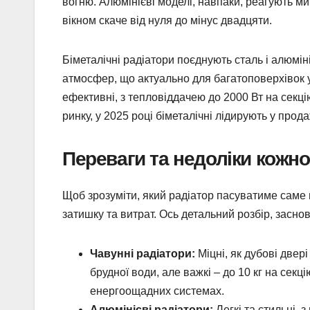
вогню. Алюмінієві моделі, навпаки, реагують ми
вікном скаче від нуля до мінус двадцяти.
Біметалічні радіатори поєднують сталь і алюміні
атмосфер, що актуально для багатоповерхівок у 
ефективні, з тепловіддачею до 2000 Вт на секці
ринку, у 2025 році біметалічні лідирують у про
Переваги та недоліки кожно
Щоб зрозуміти, який радіатор пасуватиме саме 
затишку та витрат. Ось детальний розбір, заснов
Чавунні радіатори:
Міцні, як дубові двері
брудної води, але важкі – до 10 кг на сек
енергоощадних системах.
Алюмінієві радіатори:
Легкі та стильні, 