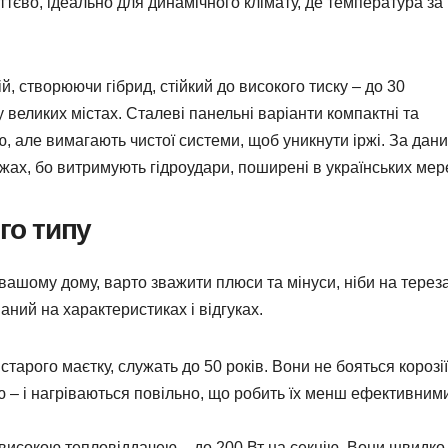
ттєво, ідеально для динамічного клімату, де температура за
й, створюючи гібрид, стійкий до високого тиску – до 30
великих містах. Сталеві панельні варіанти компактні та
ю, але вимагають чистої системи, щоб уникнути іржі. За дан
дажах, бо витримують гідроудари, поширені в українських мер
го типу
вашому дому, варто зважити плюси та мінуси, ніби на терез
аний на характеристиках і відгуках.
 старого маєтку, служать до 50 років. Вони не бояться корозії
цію – і нагріваються повільно, що робить їх менш ефективним
з високою тепловіддачею – до 200 Вт на секцію. Вони швидко