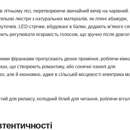
и в літньому лісі, перетворюючи звичайний вечір на чарівний.
тельові люстри з натуральних матеріалів, як лляні абажури,
точків. LED-стрічки, вбудовані в балки, додають м’якого ся
яють регулювати яскравість голосом, що зручно після довгог
легкими фіранками пропускають денне проміння, роблячи кімн
иках, що створюють романтику, або сонячні панелі для
о, але й економно, адже в сільській місцевості електрика м
тий для релаксу, холодний білий для читання, роблячи віта
втентичності