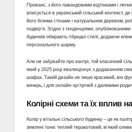
Прованс, з його лавандовими відтінками і легк
вписується в український сільський контекст, д
його білими стінами і натуральним деревом, роби
подвір’я. Згідно з тенденціями, опублікованими в
будинків обирають гібридні стилі, додаючи елем
персонального шарму.
Але не забувайте про кантрі, той класичний с
який у 2025 році еволюціонує з додаванням сма
шафах. Такий дизайн не лише красивий, він фун
вечерь, і для онлайн-зустрічей з далекими роди
Колірні схеми та їх вплив 
Колір у вітальні сільського будинку – це як пал
земляні тони: теплий теракотовий, м’який олив