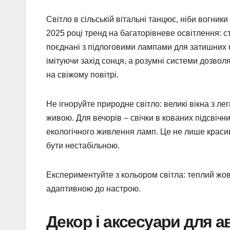
Світло в сільській вітальні танцює, ніби вогник
2025 році тренд на багаторівневе освітлення: с
поєднані з підлоговими лампами для затишних ку
імітуючи захід сонця, а розумні системи дозвол
на свіжому повітрі.
Не ігноруйте природне світло: великі вікна з 
живою. Для вечорів – свічки в кованих підсвічн
екологічного живлення ламп. Це не лише красив
бути нестабільною.
Експериментуйте з кольором світла: теплий жов
адаптивною до настрою.
Декор і аксесуари для а