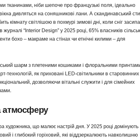
ими тканинами, ніби шепоче про французькі поля, ідеально
е вікна дивляться на соняшникові лани. А скандинавський сти
ть кімнату світлішою в похмурі зимові дні, коли сніг засип
 журналі “Interior Design” у 2025 році, 65% власників сільсь
енти бохо – макраме на стінах чи етнічні килими – для
ільський шарм з плетеними кошиками і флоральними принтам
рт-технологій, як приховані LED-світильники в старовинних
кціональний, дозволяючи вітальні служити і для сімейних
чами.
на атмосферу
ітра художника, що малює настрій дня. У 2025 році домінують
ковий і глибокий горіховий, які віддзеркалюють навколишню