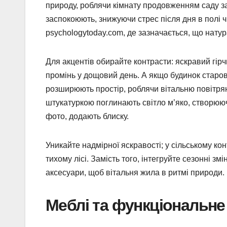
природу, роблячи кімнату продовженням саду за 
заспокоюють, знижуючи стрес після дня в полі ч
psychologytoday.com, де зазначається, що нату
Для акцентів обирайте контрасти: яскравий гірчи
промінь у дощовий день. А якщо будинок старови
розширюють простір, роблячи вітальню повітрян
штукатуркою поглинають світло м’яко, створююч
фото, додають блиску.
Уникайте надмірної яскравості; у сільському ко
тихому лісі. Замість того, інтегруйте сезонні з
аксесуари, щоб вітальня жила в ритмі природи.
Меблі та функціональне