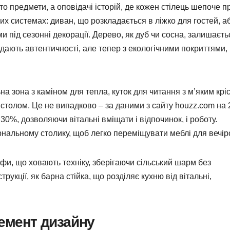
сто предмети, а оповідачі історій, де кожен стілець шепоче п
их системах: диван, що розкладається в ліжко для гостей, а
 під сезонні декорації. Дерево, як дуб чи сосна, залишаєть
дають автентичності, але тепер з екологічними покриттями,
 зона з каміном для тепла, куток для читання з м’яким кріс
м столом. Це не випадково – за даними з сайту houzz.com на
0%, дозволяючи вітальні вміщати і відпочинок, і роботу.
рнальному столику, щоб легко переміщувати меблі для вечір
и, що ховають техніку, зберігаючи сільський шарм без
трукції, як барна стійка, що розділяє кухню від вітальні,
емент дизайну