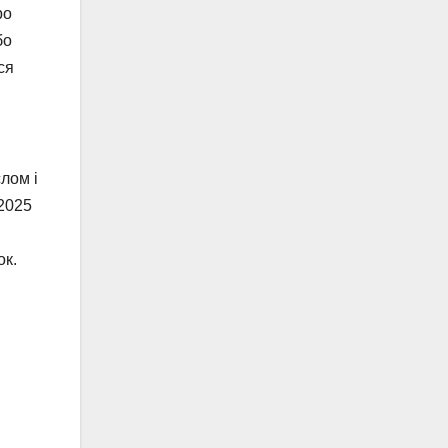
ро
бо
ся
лом і
 2025
ок.