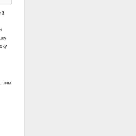
ий
и
аку
оку.
є тим