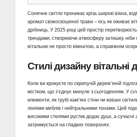
Сонячне світло проникає крізь широкі вікна, від
аромат свіжоскошеної трави – ось як оживає ві
дрібниць. У 2025 році цей простір перетворюєть
трендами, створюючи атмосферу затишку, ніби о
вітальню не просто кімнатою, а справжнім осере
Стилі дизайну вітальні 
Коли ви крокуєте по скрипучій дерев’яній підлоз
містком, що з’єднує минуле з сьогоденням. У сі
елементи, як грубі кам’яні стіни чи ковані світ
лініями меблів і нейтральними тонами. Цей підхі
високими стелями рустик додає душі, а сучасні 
затримується на гладких поверхнях.