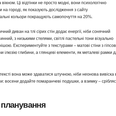
вікном. Ці відтінки не просто модні, вони психологічно
и на городі, як показують дослідження з сайту
ральні кольори покращують самопочуття на 20%.
чний диван на тлі сірих стін додає енергії, ніби сонячний
нний, з низькими стелями, світлі пастельні тони візуально
ішою. Експериментуйте з текстурами – матові стіни з гіпсо
и ілюзію глибини, а глянцеві елементи, як металеві рамки 
нтексті вона може здаватися штучною, ніби неонова вивіска 
міни: восени додайте помаранчеві подушки, а взимку – срібляс
 планування