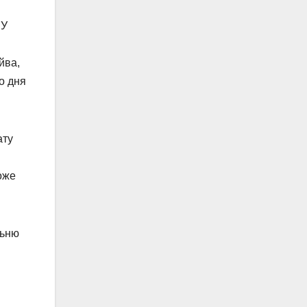
 У
йва,
о дня
ату
оже
льню