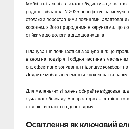
Меблі в вітальні сільського будинку – це не про
родинні зібрання. У 2025 році фокус на модульн
стелажі з переставними полицями, адаптованими
королем, з його природними візерунками, що до
стійкими до вологи від дощових днів.
Планування починається з зонування: центральна
вікном на подвір’я, і обідня частина з масивни
рік, ефективне зонування підвищує комфорт на 3
Додайте мобільні елементи, як коліщатка на жу
Для маленьких віталень обирайте вбудовані шаф
сучасного безладу. А в просторих – острівні конс
створюючи ілюзію єдності дому.
Освітлення як ключовий ел