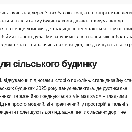
биваючись від дерев’яних балок стелі, а в повітрі витає легк
тальня в сільському будинку, коли дизайн продуманий до
ся на серце домівки, де традиції переплітаються з сучасним
бійми старого дуба. Ми зануримося в нюанси, які роблять т
дком тепла, спираючись на свіжі ідеї, що домінують цього р
для сільського будинку
і, відчуваючи під ногами історію поколінь, стиль дизайну ста
льських будинках 2025 року панує еклектика, де рустикальні
ильники, гармонійно поєднуються з мінімалізмом – гладкими
д не просто модний, він практичний: у просторій вітальні з
акценти полегшують догляд, адже пил з сільських доріг не