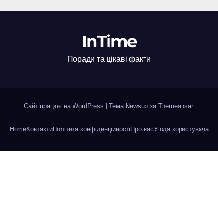
InTime
Поради та цікаві факти
Сайт працює на WordPress
|
Тема:Newsup за
Themeansar
.
Home
Контакти
Політика конфіденційності
Про нас
Угода користувача