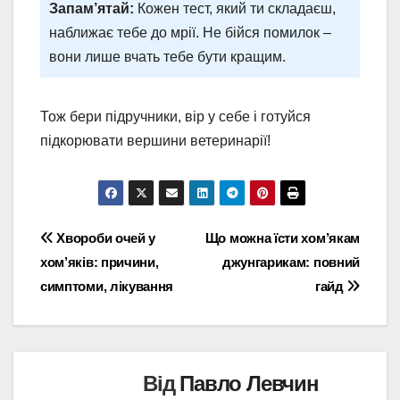
Запам’ятай:
Кожен тест, який ти складаєш,
наближає тебе до мрії. Не бійся помилок –
вони лише вчать тебе бути кращим.
Тож бери підручники, вір у себе і готуйся
підкорювати вершини ветеринарії!
Навігація
Хвороби очей у
Що можна їсти хом’якам
хом’яків: причини,
джунгарикам: повний
записів
симптоми, лікування
гайд
Від
Павло Левчин