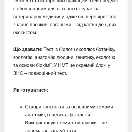
зможеш стати хорошим фахівцем. Цей предмет
є обов’язковим для всіх, хто вступає на
ветеринарну медицину, адже він перевіряє твої
знання про живі організми – від клітин до цілих
екосистем.
Що здавати:
Тест із біології охоплює ботаніку,
зоологію, анатомію людини, генетику, екологію
та основи біохімії. У НМТ це окремий блок, у
ЗНО – повноцінний тест.
Як готуватися:
Створи конспекти за основними темами:
анатомія, генетика, фізіологія.
Використовуй схеми та малюнки – це
допомагає запам’ятати.