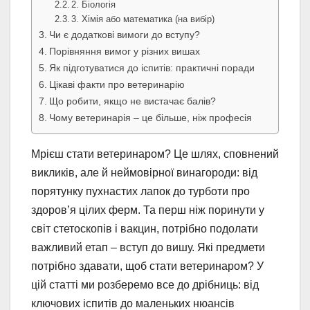
2. Біологія
3. Хімія або математика (на вибір)
Чи є додаткові вимоги до вступу?
Порівняння вимог у різних вишах
Як підготуватися до іспитів: практичні поради
Цікаві факти про ветеринарію
Що робити, якщо не вистачає балів?
Чому ветеринарія – це більше, ніж професія
Мрієш стати ветеринаром? Це шлях, сповнений
викликів, але й неймовірної винагороди: від
порятунку пухнастих лапок до турботи про
здоров’я цілих ферм. Та перш ніж поринути у
світ стетоскопів і вакцин, потрібно подолати
важливий етап – вступ до вишу. Які предмети
потрібно здавати, щоб стати ветеринаром? У
цій статті ми розберемо все до дрібниць: від
ключових іспитів до маленьких нюансів