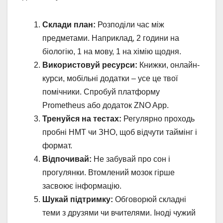
Склади план:
Розподіли час між
предметами. Наприклад, 2 години на
біологію, 1 на мову, 1 на хімію щодня.
Використовуй ресурси:
Книжки, онлайн-
курси, мобільні додатки – усе це твої
помічники. Спробуй платформу
Prometheus або додаток ZNO App.
Тренуйся на тестах:
Регулярно проходь
пробні НМТ чи ЗНО, щоб відчути таймінг і
формат.
Відпочивай:
Не забувай про сон і
прогулянки. Втомлений мозок гірше
засвоює інформацію.
Шукай підтримку:
Обговорюй складні
теми з друзями чи вчителями. Іноді чужий