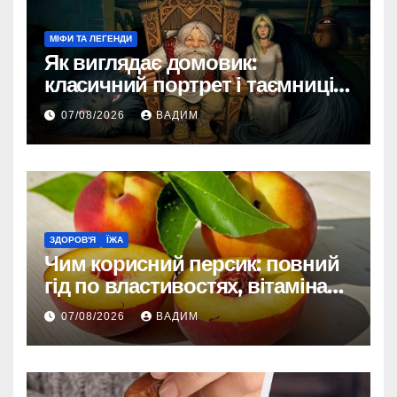
МІФИ ТА ЛЕГЕНДИ
Як виглядає домовик:
класичний портрет і таємниці
зовнішності
07/08/2026
ВАДИМ
ЗДОРОВ'Я
ЇЖА
Чим корисний персик: повний
гід по властивостях, вітамінах і
впливі на організм
07/08/2026
ВАДИМ