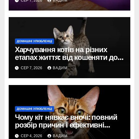
СЕР 7, 2026
ВАДИМ
ДОМАШНІ УЛЮБЛЕНЦІ
Харчування котів на різних
етапах життя: від кошеняти до
літнього улюбленця
СЕР 7, 2026
ВАДИМ
ДОМАШНІ УЛЮБЛЕНЦІ
Чому кіт нявкає вночі: повний
розбір причин і ефективні
рішення
СЕР 4, 2026
ВАДИМ