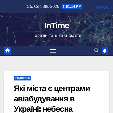
Перейти
Сб. Сер 8th, 2026
7:51:15 PM
RU
UK
до
вмісту
InTime
Поради та цікаві факти
ПОДОРОЖІ
Які міста є центрами
авіабудування в
Україні: небесна