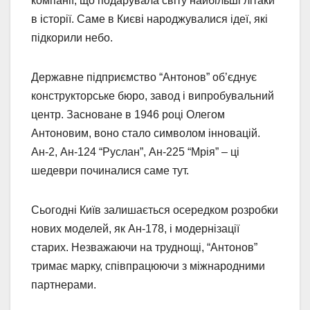
компанії, що подарувала світу найбільші літаки
в історії. Саме в Києві народжувалися ідеї, які
підкорили небо.
Державне підприємство “Антонов” об’єднує
конструкторське бюро, завод і випробувальний
центр. Засноване в 1946 році Олегом
Антоновим, воно стало символом інновацій.
Ан-2, Ан-124 “Руслан”, Ан-225 “Мрія” – ці
шедеври починалися саме тут.
Сьогодні Київ залишається осередком розробки
нових моделей, як Ан-178, і модернізації
старих. Незважаючи на труднощі, “Антонов”
тримає марку, співпрацюючи з міжнародними
партнерами.