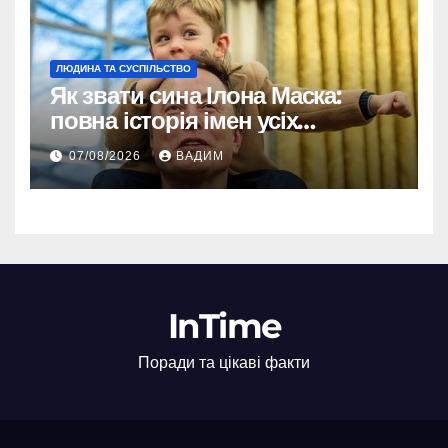
ЛЮДИНА ТА СУСПІЛЬСТВО
Як звати сина Ілона Маска:
повна історія імен усіх
хлопчиків мільярдера
07/08/2026
ВАДИМ
InTime
Поради та цікаві факти