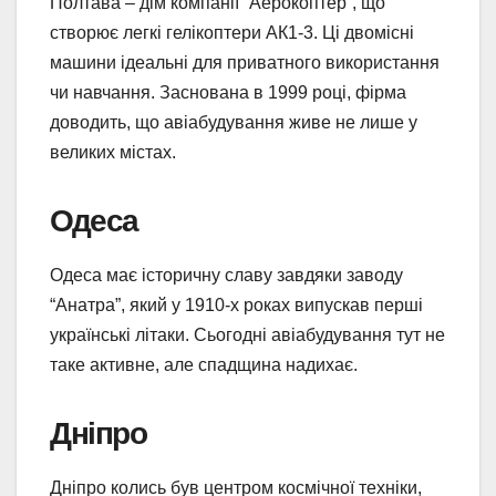
Полтава – дім компанії “Аерокоптер”, що
створює легкі гелікоптери АК1-3. Ці двомісні
машини ідеальні для приватного використання
чи навчання. Заснована в 1999 році, фірма
доводить, що авіабудування живе не лише у
великих містах.
Одеса
Одеса має історичну славу завдяки заводу
“Анатра”, який у 1910-х роках випускав перші
українські літаки. Сьогодні авіабудування тут не
таке активне, але спадщина надихає.
Дніпро
Дніпро колись був центром космічної техніки,