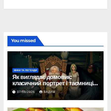
You missed
МІФИ ТА ЛЕГЕНДИ
Як виглядає домовик:
класичний портрет і таємниці
зовнішності
07/08/2026
ВАДИМ