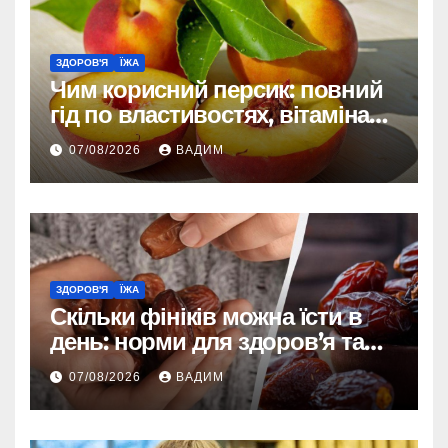
ЗДОРОВ'Я
ЇЖА
Чим корисний персик: повний
гід по властивостях, вітамінах і
впливі на організм
07/08/2026
ВАДИМ
ЗДОРОВ'Я
ЇЖА
Скільки фініків можна їсти в
день: норми для здоров’я та
енергії
07/08/2026
ВАДИМ