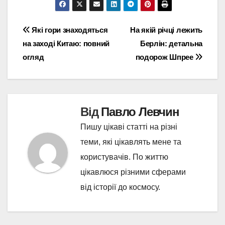
Навігація
Які гори знаходяться
На якій річці лежить
на заході Китаю: повний
Берлін: детальна
записів
огляд
подорож Шпрее
Від
Павло Левчин
Пишу цікаві статті на різні
теми, які цікавлять мене та
користувачів. По життю
цікавлюся різними сферами
від історії до космосу.