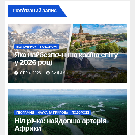
Пов’язаний запис
ВІДПОЧИНОК
ПОДОРОЖІ
Яка найбезпечніша країна світу
у 2026 році
СЕР 4, 2026
ВАДИМ
ГЕОГРАФІЯ
НАУКА ТА ПРИРОДА
ПОДОРОЖІ
Ніл річка: найдовша артерія
Африки