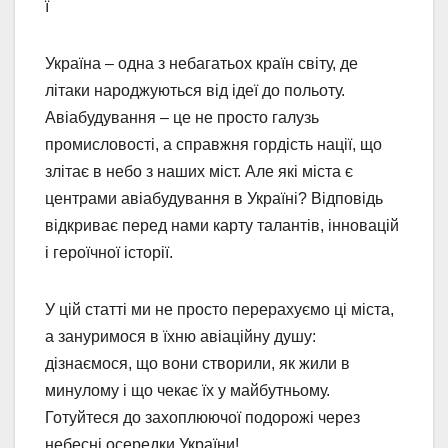
ї
Україна – одна з небагатьох країн світу, де
літаки народжуються від ідеї до польоту.
Авіабудування – це не просто галузь
промисловості, а справжня гордість нації, що
злітає в небо з наших міст. Але які міста є
центрами авіабудування в Україні? Відповідь
відкриває перед нами карту талантів, інновацій
і героїчної історії.
У цій статті ми не просто перерахуємо ці міста,
а зануримося в їхню авіаційну душу:
дізнаємося, що вони створили, як жили в
минулому і що чекає їх у майбутньому.
Готуйтеся до захоплюючої подорожі через
небесні осередки України!