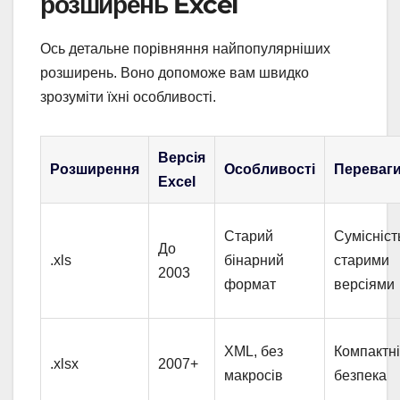
розширень Excel
Ось детальне порівняння найпопулярніших
розширень. Воно допоможе вам швидко
зрозуміти їхні особливості.
Версія
Розширення
Особливості
Переваг
Excel
Старий
Сумісність
До
.xls
бінарний
старими
2003
формат
версіями
XML, без
Компактні
.xlsx
2007+
макросів
безпека