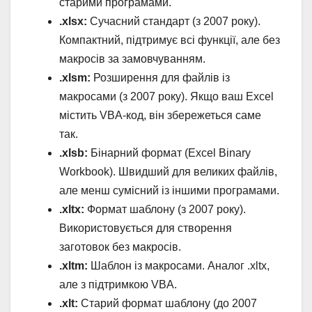
старими програмами.
.xlsx:
Сучасний стандарт (з 2007 року).
Компактний, підтримує всі функції, але без
макросів за замовчуванням.
.xlsm:
Розширення для файлів із
макросами (з 2007 року). Якщо ваш Excel
містить VBA-код, він збережеться саме
так.
.xlsb:
Бінарний формат (Excel Binary
Workbook). Швидший для великих файлів,
але менш сумісний із іншими програмами.
.xltx:
Формат шаблону (з 2007 року).
Використовується для створення
заготовок без макросів.
.xltm:
Шаблон із макросами. Аналог .xltx,
але з підтримкою VBA.
.xlt:
Старий формат шаблону (до 2007