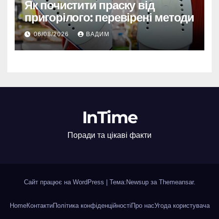
Як почистити праску від
пригорілого: перевірені методи
06/08/2026
ВАДИМ
InTime
Поради та цікаві факти
Сайт працює на WordPress
|
Тема:Newsup за
Themeansar
.
Home
Контакти
Політика конфіденційності
Про нас
Угода користувача