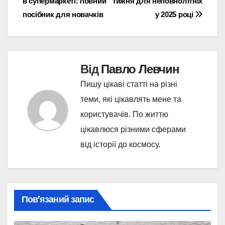
в супермаркеті: повний
тижня для неповнолітніх
записів
посібник для новачків
у 2025 році
Від
Павло Левчин
Пишу цікаві статті на різні
теми, які цікавлять мене та
користувачів. По життю
цікавлюся різними сферами
від історії до космосу.
Пов’язаний запис