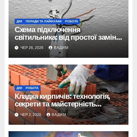
ДІМ
ПОРАДИ ТА ЛАЙФХАКИ
РОБОТА
Схема підключення
світильника: від простої заміни
до складних систем керування
ЧЕР 26, 2026
ВАДИМ
ДІМ
РОБОТА
Кладка кирпичів: технологія,
секрети та майстерність
мурування
ЧЕР 2, 2026
ВАДИМ