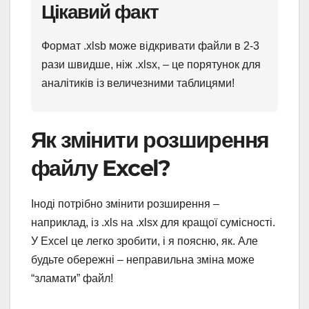
Цікавий факт
Формат .xlsb може відкривати файли в 2-3
рази швидше, ніж .xlsx, – це порятунок для
аналітиків із величезними таблицями!
Як змінити розширення
файлу Excel?
Іноді потрібно змінити розширення –
наприклад, із .xls на .xlsx для кращої сумісності.
У Excel це легко зробити, і я поясню, як. Але
будьте обережні – неправильна зміна може
“зламати” файл!