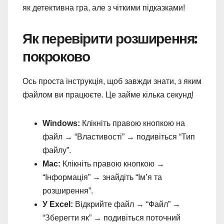
як детективна гра, але з чіткими підказками!
Як перевірити розширення:
покроково
Ось проста інструкція, щоб завжди знати, з яким
файлом ви працюєте. Це займе кілька секунд!
Windows:
Клікніть правою кнопкою на
файл → “Властивості” → подивіться “Тип
файлу”.
Mac:
Клікніть правою кнопкою →
“Інформація” → знайдіть “Ім’я та
розширення”.
У Excel:
Відкрийте файл → “Файл” →
“Зберегти як” → подивіться поточний