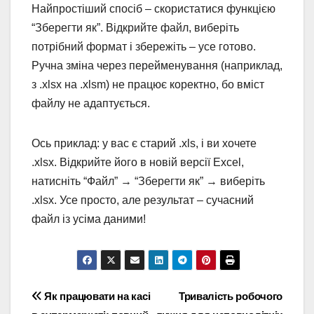
Найпростіший спосіб – скористатися функцією
“Зберегти як”. Відкрийте файл, виберіть
потрібний формат і збережіть – усе готово.
Ручна зміна через перейменування (наприклад,
з .xlsx на .xlsm) не працює коректно, бо вміст
файлу не адаптується.
Ось приклад: у вас є старий .xls, і ви хочете
.xlsx. Відкрийте його в новій версії Excel,
натисніть “Файл” → “Зберегти як” → виберіть
.xlsx. Усе просто, але результат – сучасний
файл із усіма даними!
Навігація
Як працювати на касі
Тривалість робочого