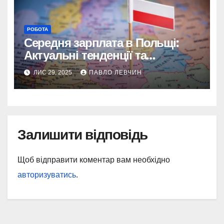
РОБОТА
Середня зарплата в Польщі:
Актуальні тенденції та
детальний аналіз на 2025 рік
ЛИС 29, 2025
ПАВЛО ЛЕВЧИН
Залишити відповідь
Щоб відправити коментар вам необхідно
авторизуватись
.