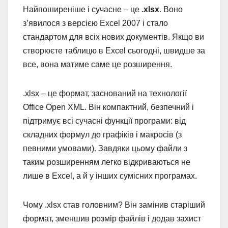
Найпоширеніше і сучасне – це
.xlsx
. Воно
з’явилося з версією Excel 2007 і стало
стандартом для всіх нових документів. Якщо ви
створюєте таблицю в Excel сьогодні, швидше за
все, вона матиме саме це розширення.
.xlsx – це формат, заснований на технології
Office Open XML. Він компактний, безпечний і
підтримує всі сучасні функції програми: від
складних формул до графіків і макросів (з
певними умовами). Завдяки цьому файли з
таким розширенням легко відкриваються не
лише в Excel, а й у інших сумісних програмах.
Чому .xlsx став головним? Він замінив старіший
формат, зменшив розмір файлів і додав захист