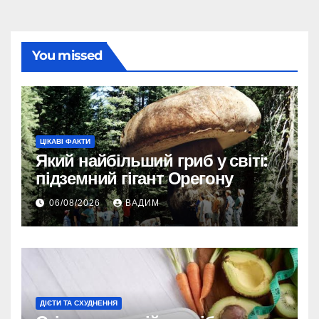
You missed
ЦІКАВІ ФАКТИ
Який найбільший гриб у світі:
підземний гігант Орегону
06/08/2026
ВАДИМ
ДІЄТИ ТА СХУДНЕННЯ