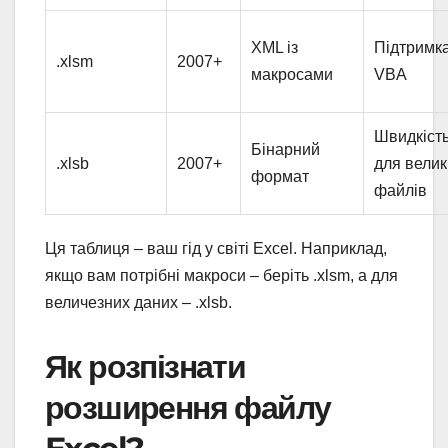
XML із
Підтримк
.xlsm
2007+
макросами
VBA
Швидкіст
Бінарний
.xlsb
2007+
для велик
формат
файлів
Ця таблиця – ваш гід у світі Excel. Наприклад,
якщо вам потрібні макроси – беріть .xlsm, а для
величезних даних – .xlsb.
Як розпізнати
розширення файлу