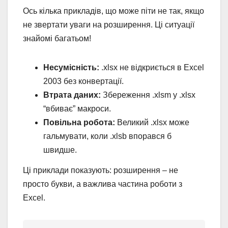
Ось кілька прикладів, що може піти не так, якщо
не звертати уваги на розширення. Ці ситуації
знайомі багатьом!
Несумісність:
.xlsx не відкриється в Excel
2003 без конвертації.
Втрата даних:
Збереження .xlsm у .xlsx
“вбиває” макроси.
Повільна робота:
Великий .xlsx може
гальмувати, коли .xlsb впорався б
швидше.
Ці приклади показують: розширення – не
просто букви, а важлива частина роботи з
Excel.