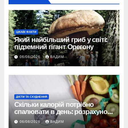
ЦІКАВІ ФАКТИ
Який найбільший гриб у світі:
підземний гігант Орегону
06/08/2026
ВАДИМ
ДІЄТИ ТА СХУДНЕННЯ
Скільки калорій потрібно
спалювати в день: розрахунок
TDEE і безпечні норми
06/08/2026
ВАДИМ