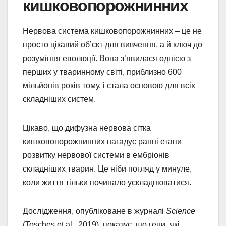
кишковопорожнинних
Нервова система кишковопорожнинних – це не
просто цікавий об’єкт для вивчення, а й ключ до
розуміння еволюції. Вона з’явилася однією з
перших у тваринному світі, приблизно 600
мільйонів років тому, і стала основою для всіх
складніших систем.
Цікаво, що дифузна нервова сітка
кишковопорожнинних нагадує ранні етапи
розвитку нервової системи в ембріонів
складніших тварин. Це ніби погляд у минуле,
коли життя тільки починало ускладнюватися.
Дослідження, опубліковане в журналі
Science
(Tosches et al., 2019), показує, що гени, які