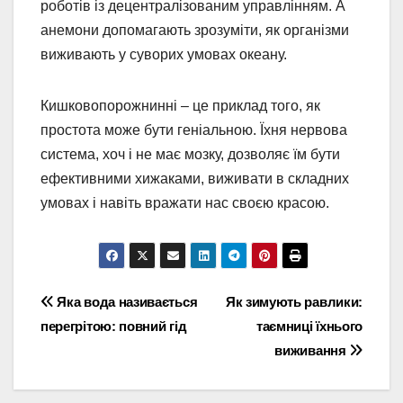
роботів із децентралізованим управлінням. А
анемони допомагають зрозуміти, як організми
виживають у суворих умовах океану.
Кишковопорожнинні – це приклад того, як
простота може бути геніальною. Їхня нервова
система, хоч і не має мозку, дозволяє їм бути
ефективними хижаками, виживати в складних
умовах і навіть вражати нас своєю красою.
Навігація
Яка вода називається
Як зимують равлики:
перегрітою: повний гід
таємниці їхнього
записів
виживання