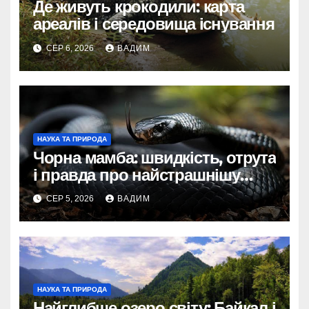
Де живуть крокодили: карта
ареалів і середовища існування
СЕР 6, 2026
ВАДИМ
НАУКА ТА ПРИРОДА
Чорна мамба: швидкість, отрута
і правда про найстрашнішу
змію Африки
СЕР 5, 2026
ВАДИМ
НАУКА ТА ПРИРОДА
Найглибше озеро світу: Байкал і