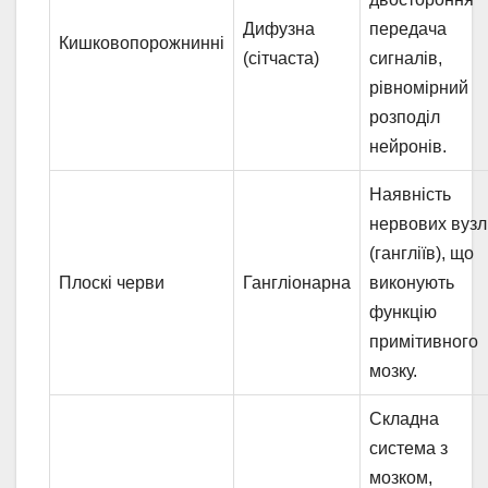
Дифузна
передача
Кишковопорожнинні
(сітчаста)
сигналів,
рівномірний
розподіл
нейронів.
Наявність
нервових вузл
(гангліїв), що
Плоскі черви
Гангліонарна
виконують
функцію
примітивного
мозку.
Складна
система з
мозком,