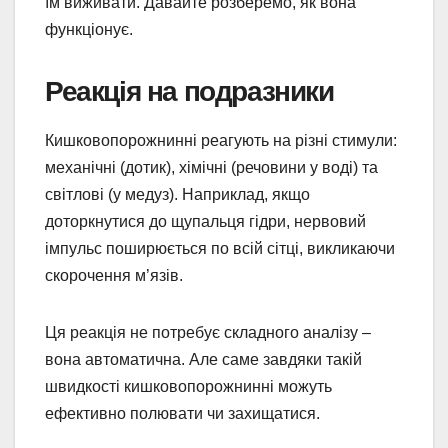
їм виживати. Давайте розберемо, як вона
функціонує.
Реакція на подразники
Кишковопорожнинні реагують на різні стимули:
механічні (дотик), хімічні (речовини у воді) та
світлові (у медуз). Наприклад, якщо
доторкнутися до щупальця гідри, нервовий
імпульс поширюється по всій сітці, викликаючи
скорочення м’язів.
Ця реакція не потребує складного аналізу –
вона автоматична. Але саме завдяки такій
швидкості кишковопорожнинні можуть
ефективно полювати чи захищатися.