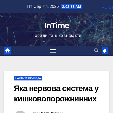
Перейти
Пт. Сер 7th, 2026
2:02:35 AM
RU
U
до
вмісту
InTime
Поради та цікаві факти
НАУКА ТА ПРИРОДА
Яка нервова система у
кишковопорожнинних