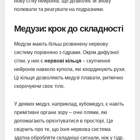
нову сітку нейронів, що дозволяє їй знову
полювати та реагувати на подразники.
Медузи: крок до складності
Медузи мають більш розвинену нервову
систему порівняно з гідрами. Окрім дифузної
сітки, у них є
нервові кільця
– скупчення
нейронів навколо купола, які координують рухи.
Ці кільця дозволяють медузі плавати, ритмічно
скорочуючи своє тіло.
У деяких медуз, наприклад, кубомедуз, є навіть
примітивні органи зору – очні плями, які
допомагають орієнтуватися в просторі. Це
свідчить про те, що їхня нервова система
здатна обробляти складніші сигнали, ніж у гідр.