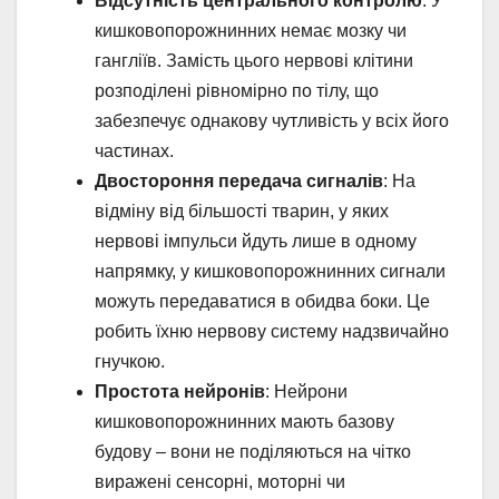
Відсутність центрального контролю
: У
кишковопорожнинних немає мозку чи
гангліїв. Замість цього нервові клітини
розподілені рівномірно по тілу, що
забезпечує однакову чутливість у всіх його
частинах.
Двостороння передача сигналів
: На
відміну від більшості тварин, у яких
нервові імпульси йдуть лише в одному
напрямку, у кишковопорожнинних сигнали
можуть передаватися в обидва боки. Це
робить їхню нервову систему надзвичайно
гнучкою.
Простота нейронів
: Нейрони
кишковопорожнинних мають базову
будову – вони не поділяються на чітко
виражені сенсорні, моторні чи