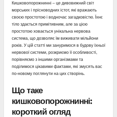
Кишковопорожнинні – це дивовижний світ
морських і прісноводних істот, які вражають
своєю простотою і водночас загадковістю. Їхнє
тіло здається примітивним, але за цією
простотою ховається унікальна нервова
система, що дозволяє їм виживати мільйони
років. У цій статті ми зануримося в будову їхньої
нервової системи, розкриємо її особливості,
порівняємо з іншими організмами та
поділимося цікавими фактами, які змусять вас
по-новому поглянути на цих створінь.
Що таке
кишковопорожнинні:
короткий огляд