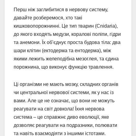
Перш ніж заглибитися в нервову систему,
давайте розберемося, хто такі
кишковопорожнинні. Це тип тварин (Cnidaria),
до якого входять медузи, коралові поліпи, гідри
та анемони. Їх об’єднує проста будова тіла: два
шари клітин (ектодерма та ентодерма), між
якими лежить желеподібна мезоглея, та єдина
порожнина, що виконує функцію травлення.
Ці організми не мають мозку, складних органів
чи центральної нервової системи, як у нас із
вами. Але це не означає, що вони не можуть
реагувати на світ довкола! Їхня нервова
система – це справжнє диво еволюції, яке
дозволяє реагувати на подразники, полювати
та навіть взаємодіяти з іншими істотами.