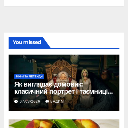
You missed
МІФИ ТА ЛЕГЕНДИ
Як виглядає домовик:
класичний портрет і таємниці
зовнішності
07/08/2026
ВАДИМ