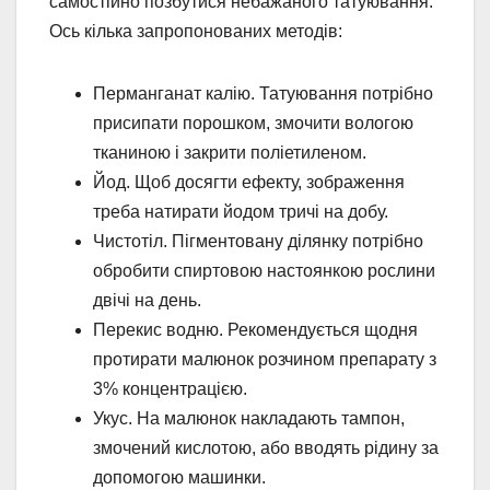
самостійно позбутися небажаного татуювання.
Ось кілька запропонованих методів:
Перманганат калію. Татуювання потрібно
присипати порошком, змочити вологою
тканиною і закрити поліетиленом.
Йод. Щоб досягти ефекту, зображення
треба натирати йодом тричі на добу.
Чистотіл. Пігментовану ділянку потрібно
обробити спиртовою настоянкою рослини
двічі на день.
Перекис водню. Рекомендується щодня
протирати малюнок розчином препарату з
3% концентрацією.
Укус. На малюнок накладають тампон,
змочений кислотою, або вводять рідину за
допомогою машинки.