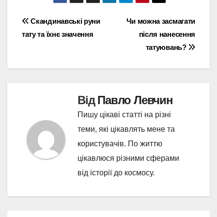
Навігація
Скандинавські руни
Чи можна засмагати
тату та їхнє значення
після нанесення
записів
татуювань?
Від
Павло Левчин
Пишу цікаві статті на різні
теми, які цікавлять мене та
користувачів. По життю
цікавлюся різними сферами
від історії до космосу.