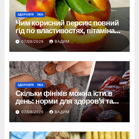
ЗДОРОВ'Я
ЇЖА
Чим корисний персик: повний
гід по властивостях, вітамінах і
впливі на організм
07/08/2026
ВАДИМ
ЗДОРОВ'Я
ЇЖА
Скільки фініків можна їсти в
день: норми для здоров’я та
енергії
07/08/2026
ВАДИМ