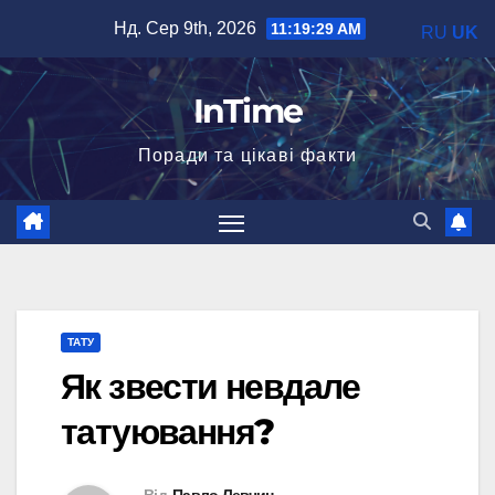
Перейти
Нд. Сер 9th, 2026
11:19:30 AM
RU
UK
до
вмісту
InTime
Поради та цікаві факти
ТАТУ
Як звести невдале
татуювання?