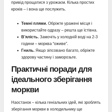
привід прощатися з урожаєм. Кілька простих
кроків – і вона ще послужить.
Темні плями.
Обріжте уражені місця і
використайте одразу – решта ще їстівна.
В’ялість.
Замочіть у холодній воді на 2-3
години – морква “оживе”.
Гниль.
Якщо зіпсовано багато, обріжте
здорову частину і заморозьте.
Практичні поради для
ідеального зберігання
моркви
Наостанок – кілька геніальних ідей, які зроблять
зберігання моркви в холодильнику ще