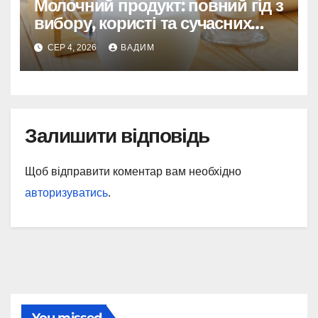
Молочний продукт: повний гід з
вибору, користі та сучасних
реалій
СЕР 4, 2026
ВАДИМ
Залишити відповідь
Щоб відправити коментар вам необхідно
авторизуватись
.