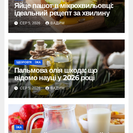
Яйце пашот в мікрохвильовці:
ідеальний рецепт за хвилину
СЕР 5, 2026
ВАДИМ
ЗДОРОВ'Я
ЇЖА
Пальмова олія шкода: що
відомо науці у 2026 році
СЕР 5, 2026
ВАДИМ
ЇЖА