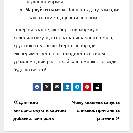
псування моркви.
Маркуйте пакети.
Запишіть дату закладки
– так знатимете, що їсти першим.
Тепер ви знаєте, як зберігати моркву в
холодильнику, щоб вона залишалася свіжою,
хрусткою і смачною. Беріть ці поради,
експериментуйте і насолоджуйтесь своїм
урожаєм цілий рік. Нехай ваша морква завжди
буде на висоті!
Навігація
Для чого
Чому квашена капуста
використовують харчові
слизька: причини та
записів
добавки: їхня роль
рішення