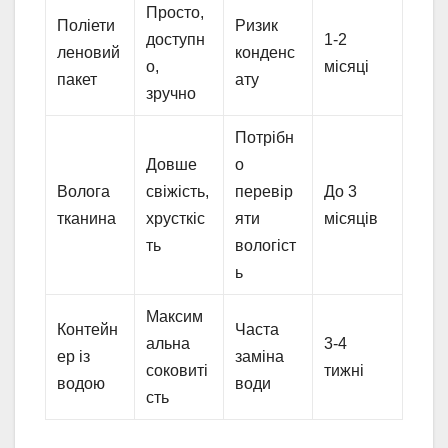
Просто,
Поліети
Ризик
доступн
1-2
леновий
конденс
о,
місяці
пакет
ату
зручно
Потрібн
Довше
о
Волога
свіжість,
перевір
До 3
тканина
хрусткіс
яти
місяців
ть
вологіст
ь
Максим
Контейн
Часта
альна
3-4
ер із
заміна
соковиті
тижні
водою
води
сть