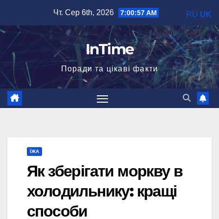
Перейти
Чт. Сер 6th, 2026
7:00:58 AM
RU
UK
до
вмісту
InTime
Поради та цікаві факти
ЇЖА
Як зберігати моркву в
холодильнику: кращі
способи