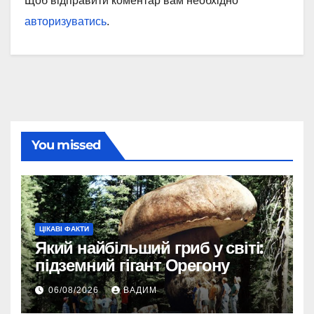
Щоб відправити коментар вам необхідно
авторизуватись
.
You missed
ЦІКАВІ ФАКТИ
Який найбільший гриб у світі:
підземний гігант Орегону
06/08/2026
ВАДИМ