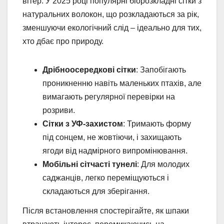
вітер. У 2025 році популярні біорозкладні сітки з
натуральних волокон, що розкладаються за рік,
зменшуючи екологічний слід – ідеально для тих,
хто дбає про природу.
Дрібноосередкові сітки
: Запобігають
проникненню навіть маленьких птахів, але
вимагають регулярної перевірки на
розриви.
Сітки з УФ-захистом
: Тримають форму
під сонцем, не жовтіючи, і захищають
ягоди від надмірного випромінювання.
Мобільні сітчасті тунелі
: Для молодих
саджанців, легко переміщуються і
складаються для зберігання.
Після встановлення спостерігайте, як шпаки