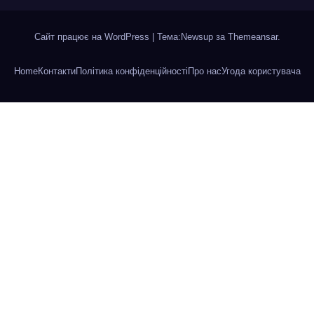
Сайт працює на WordPress
|
Тема:Newsup за
Themeansar
.
Home
Контакти
Політика конфіденційності
Про нас
Угода користувача