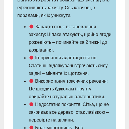
ефективність захисту. Ось ключові, з
порадами, як їх уникнути.
Занадто пізнє встановлення
захисту: Шпаки атакують, щойно ягоди
рожевіють – починайте за 2 тижні до
дозрівання.
Ігнорування адаптації птахів:
Статичні відлякувачі втрачають силу
за дні – міняйте їх щотижня.
Використання токсичних речовин:
Це шкодить бджолам і ґрунту –
обирайте натуральні альтернативи.
Недостатнє покриття: Сітка, що не
закриває все дерево, стає лазівкою –
перевірте на щілини.
Брак моніторингу: Без