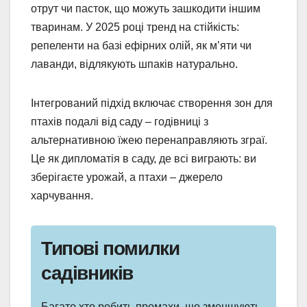
отрут чи пасток, що можуть зашкодити іншим
тваринам. У 2025 році тренд на стійкість:
репеленти на базі ефірних олій, як м’яти чи
лаванди, відлякують шпаків натурально.
Інтегрований підхід включає створення зон для
птахів подалі від саду – годівниці з
альтернативною їжею перенаправляють зграї.
Це як дипломатія в саду, де всі виграють: ви
зберігаєте урожай, а птахи – джерело
харчування.
Типові помилки
садівників
Багато хто робить промахи, що зменшують