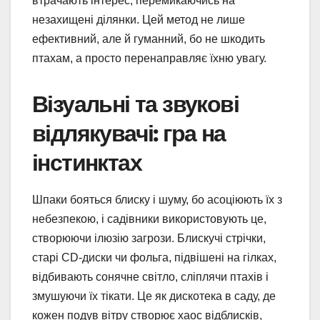
втрачають інтерес, перемикаючись на
незахищені ділянки. Цей метод не лише
ефективний, але й гуманний, бо не шкодить
птахам, а просто перенаправляє їхню увагу.
Візуальні та звукові
відлякувачі: гра на
інстинктах
Шпаки бояться блиску і шуму, бо асоціюють їх з
небезпекою, і садівники використовують це,
створюючи ілюзію загрози. Блискучі стрічки,
старі CD-диски чи фольга, підвішені на гілках,
відбивають сонячне світло, сліплячи птахів і
змушуючи їх тікати. Це як дискотека в саду, де
кожен подув вітру створює хаос відблисків,