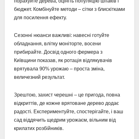
порахуйте дерева, оцініть популяцію шпаків і
бюджет. Комбінуйте методи – сітки з блискітками
для посилення ефекту.
Сезонні нюанси важливі: навесні готуйте
обладнання, влітку моніторте, восени
прибирайте. Досвід одного фермера з
Київщини показав, як ротація відлякувачів
врятувала 90% урожаю – проста зміна,
величезний результат.
Зрештою, захист черешні – це пригода, повна
відкриттів, де кожне врятоване дерево додає
радості. Експериментуйте, спостерігайте, і ваш
сад віддячить щедрим урожаєм, вільним від
крилатих розбійників.