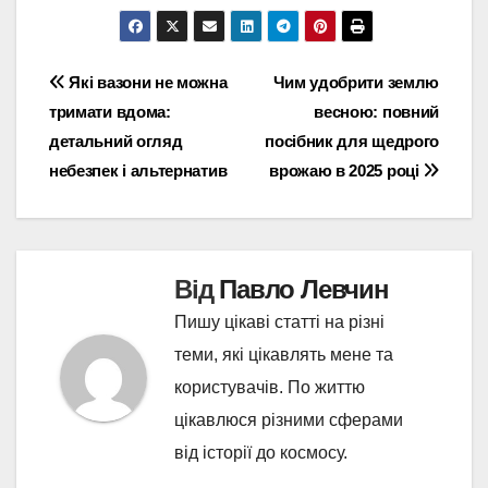
Навігація
Які вазони не можна
Чим удобрити землю
тримати вдома:
весною: повний
записів
детальний огляд
посібник для щедрого
небезпек і альтернатив
врожаю в 2025 році
Від
Павло Левчин
Пишу цікаві статті на різні
теми, які цікавлять мене та
користувачів. По життю
цікавлюся різними сферами
від історії до космосу.