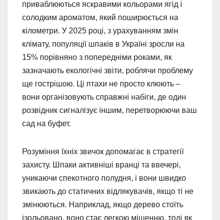
приваблюються яскравими кольорами ягід і
солодким ароматом, який поширюється на
кілометри. У 2025 році, з урахуванням змін
клімату, популяції шпаків в Україні зросли на
15% порівняно з попередніми роками, як
зазначають екологічні звіти, роблячи проблему
ще гострішою. Ці птахи не просто клюють –
вони організовують справжні набіги, де один
розвідник сигналізує іншим, перетворюючи ваш
сад на буфет.
Розуміння їхніх звичок допомагає в стратегії
захисту. Шпаки активніші вранці та ввечері,
уникаючи спекотного полудня, і вони швидко
звикають до статичних відлякувачів, якщо ті не
змінюються. Наприклад, якщо дерево стоїть
ізольовано, воно стає легкою мішенню, тоді як