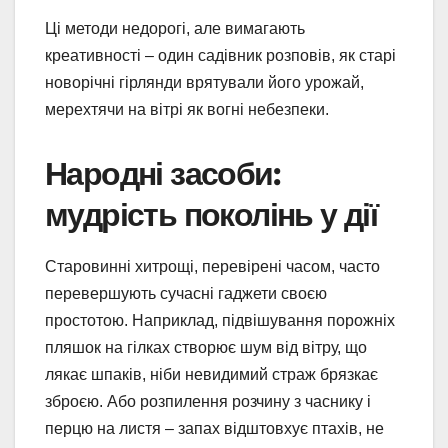
Ці методи недорогі, але вимагають
креативності – один садівник розповів, як старі
новорічні гірлянди врятували його урожай,
мерехтячи на вітрі як вогні небезпеки.
Народні засоби:
мудрість поколінь у дії
Старовинні хитрощі, перевірені часом, часто
перевершують сучасні гаджети своєю
простотою. Наприклад, підвішування порожніх
пляшок на гілках створює шум від вітру, що
лякає шпаків, ніби невидимий страж брязкає
зброєю. Або розпилення розчину з часнику і
перцю на листя – запах відштовхує птахів, не