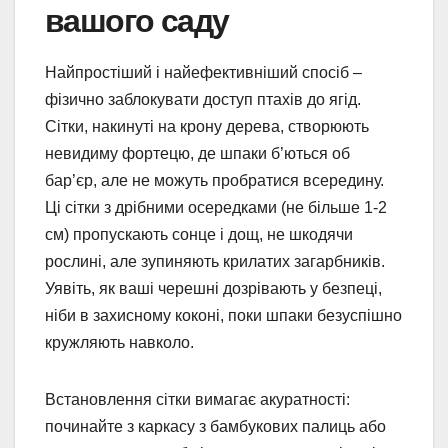
вашого саду
Найпростіший і найефективніший спосіб –
фізично заблокувати доступ птахів до ягід.
Сітки, накинуті на крону дерева, створюють
невидиму фортецю, де шпаки б’ються об
бар’єр, але не можуть пробратися всередину.
Ці сітки з дрібними осередками (не більше 1-2
см) пропускають сонце і дощ, не шкодячи
рослині, але зупиняють крилатих загарбників.
Уявіть, як ваші черешні дозрівають у безпеці,
ніби в захисному коконі, поки шпаки безуспішно
кружляють навколо.
Встановлення сітки вимагає акуратності:
починайте з каркасу з бамбукових палиць або