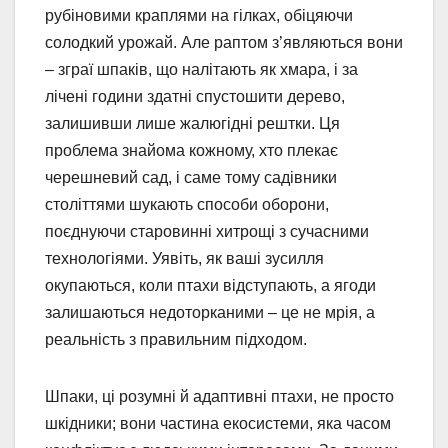
рубіновими краплями на гілках, обіцяючи
солодкий урожай. Але раптом з’являються вони
– зграї шпаків, що налітають як хмара, і за
лічені години здатні спустошити дерево,
залишивши лише жалюгідні рештки. Ця
проблема знайома кожному, хто плекає
черешневий сад, і саме тому садівники
століттями шукають способи оборони,
поєднуючи старовинні хитрощі з сучасними
технологіями. Уявіть, як ваші зусилля
окупаються, коли птахи відступають, а ягоди
залишаються недоторканими – це не мрія, а
реальність з правильним підходом.
Шпаки, ці розумні й адаптивні птахи, не просто
шкідники; вони частина екосистеми, яка часом