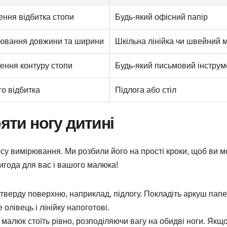
ення відбитка стопи
Будь-який офісний папір
ювання довжини та ширини
Шкільна лінійка чи швейний 
ення контуру стопи
Будь-який письмовий інструм
го відбитка
Підлога або стіл
ряти ногу дитині
су вимірювання. Ми розбили його на прості кроки, щоб ви м
игода для вас і вашого малюка!
тверду поверхню, наприклад, підлогу. Покладіть аркуш папе
олівець і лінійку напоготові.
малюк стоїть рівно, розподіляючи вагу на обидві ноги. Якщ