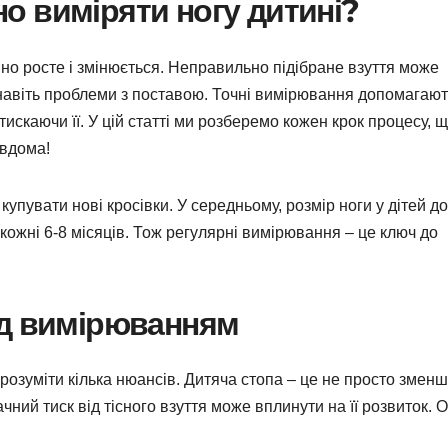
о виміряти ногу дитині?
ійно росте і змінюється. Неправильно підібране взуття може
навіть проблеми з поставою. Точні вимірювання допомагают
стискаючи її. У цій статті ми розберемо кожен крок процесу, 
 вдома!
упувати нові кросівки. У середньому, розмір ноги у дітей до
– кожні 6-8 місяців. Тож регулярні вимірювання – це ключ до
ед вимірюванням
зрозуміти кілька нюансів. Дитяча стопа – це не просто змен
начний тиск від тісного взуття може вплинути на її розвиток. 