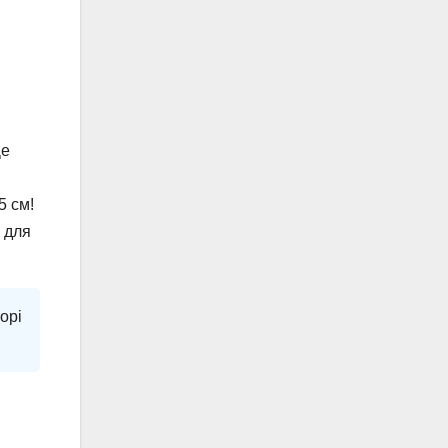
Це
5 см!
 для
орі