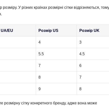
розміру. У різних країнах розмірні сітки відрізняються, том
я.
 UA/EU
Розмір US
Розмір UK
4
3
5.5
4.5
7
6
8
7
9
8
е розмірну сітку конкретного бренду, адже вона може