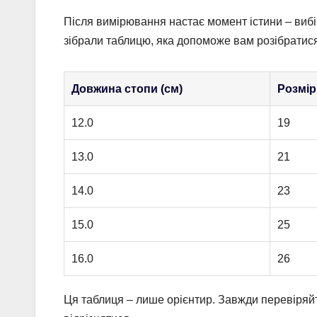
Після вимірювання настає момент істини – вибір 
зібрали таблицю, яка допоможе вам розібратис
Довжина стопи (см)
Розмір
12.0
19
13.0
21
14.0
23
15.0
25
16.0
26
Ця таблиця – лише орієнтир. Завжди перевіряйт