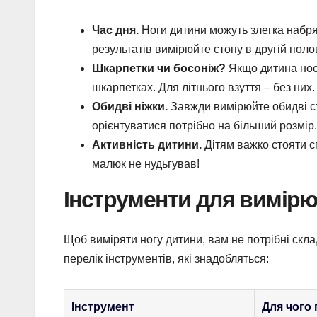
Час дня.
Ноги дитини можуть злегка набря
результатів вимірюйте стопу в другій поло
Шкарпетки чи босоніж?
Якщо дитина носи
шкарпетках. Для літнього взуття – без них.
Обидві ніжки.
Завжди вимірюйте обидві сто
орієнтуватися потрібно на більший розмір.
Активність дитини.
Дітям важко стояти с
малюк не нудьгував!
Інструменти для вимірю
Щоб виміряти ногу дитини, вам не потрібні скла
перелік інструментів, які знадобляться:
Інструмент
Для чого 