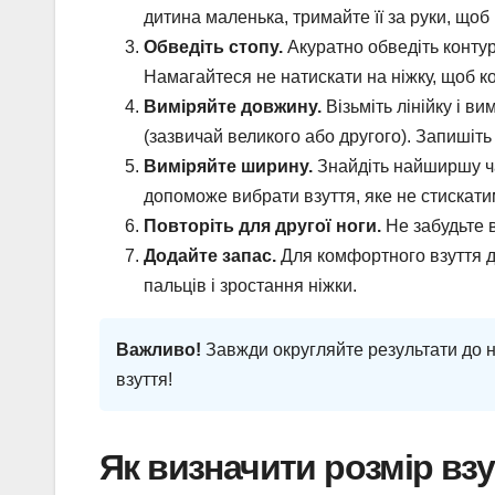
дитина маленька, тримайте її за руки, щоб
Обведіть стопу.
Акуратно обведіть контур
Намагайтеся не натискати на ніжку, щоб к
Виміряйте довжину.
Візьміть лінійку і в
(зазвичай великого або другого). Запишіть
Виміряйте ширину.
Знайдіть найширшу час
допоможе вибрати взуття, яке не стискатим
Повторіть для другої ноги.
Не забудьте в
Додайте запас.
Для комфортного взуття д
пальців і зростання ніжки.
Важливо!
Завжди округляйте результати до н
взуття!
Як визначити розмір взу