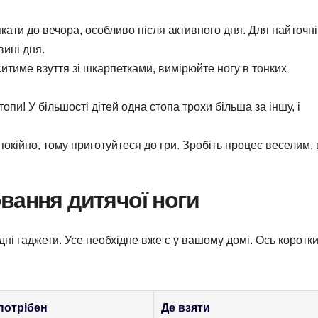
кати до вечора, особливо після активного дня. Для найточн
вині дня.
тиме взуття зі шкарпетками, вимірюйте ногу в тонких
пи! У більшості дітей одна стопа трохи більша за іншу, і
покійно, тому приготуйтеся до гри. Зробіть процес веселим,
вання дитячої ноги
дні гаджети. Усе необхідне вже є у вашому домі. Ось коротк
потрібен
Де взяти