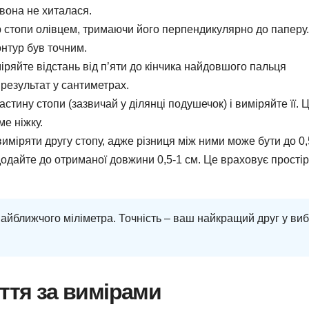
 вона не хиталася.
 стопи олівцем, тримаючи його перпендикулярно до паперу.
онтур був точним.
иміряйте відстань від п’яти до кінчика найдовшого пальця
 результат у сантиметрах.
тину стопи (зазвичай у ділянці подушечок) і виміряйте її. 
е ніжку.
иміряти другу стопу, адже різниця між ними може бути до 0,
одайте до отриманої довжини 0,5-1 см. Це враховує простір
айближчого міліметра. Точність – ваш найкращий друг у виб
ття за вимірами