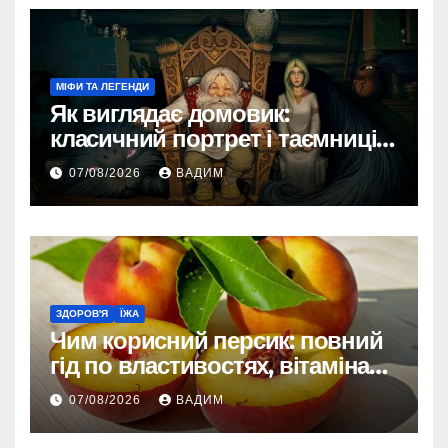
МІФИ ТА ЛЕГЕНДИ
Як виглядає домовик:
класичний портрет і таємниці
зовнішності
07/08/2026
ВАДИМ
ЗДОРОВ'Я
ЇЖА
Чим корисний персик: повний
гід по властивостях, вітамінах і
впливі на організм
07/08/2026
ВАДИМ