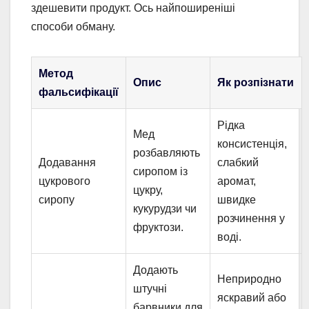
здешевити продукт. Ось найпоширеніші
способи обману.
Метод
Опис
Як розпізнати
фальсифікації
Рідка
Мед
консистенція,
розбавляють
Додавання
слабкий
сиропом із
цукрового
аромат,
цукру,
сиропу
швидке
кукурудзи чи
розчинення у
фруктози.
воді.
Додають
Неприродно
штучні
яскравий або
барвники для