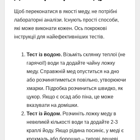
Щоб переконатися в якості меду, не потрібні
лабораторні аналізи. Існують прості способи,
які може виконати кожен. Ось покрокові
інструкції для найефективніших тестів.
Тест із водою.
Візьміть склянку теплої (не
гарячої!) води та додайте чайну ложку
меду. Справжній мед опуститься на дно
або розчинятиметься повільно, утворюючи
хмарки. Підробка розчиниться швидко, як
цукор. Якщо є осад або піна, це може
вказувати на домішки.
Тест із йодом.
Розчиніть ложку меду в
невеликій кількості води та додайте 2-3
краплі йоду. Якщо рідина посиніє, у меді є
крохмаль або борошно – типові дешеві