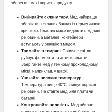
зберегти смак і користь продукту.
Вибирайте скляну тару.
Мед найкраще
зберігати в скляних банках із герметичною
кришкою. Пластик може виділяти шкідливі
речовини, а металеві контейнери
вступають у реакцію з медом.
Тримайте в темряві.
Сонячне світло
руйнує ферменти та антиоксиданти.
Зберігайте мед у темному прохолодному
місці, наприклад, у шафі.
Уникайте високих температур.
Температура вище 40°C знищує корисні
речовини. Не ставте мед біля плити чи
батареї.
Контролюйте вологість.
Мед вбирає
вологу, що може призвести до бродіння.