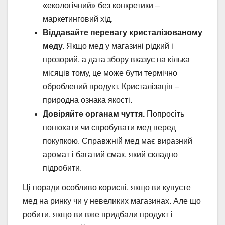
«екологічний» без конкретики –
маркетинговий хід.
Віддавайте перевагу кристалізованому
меду.
Якщо мед у магазині рідкий і
прозорий, а дата збору вказує на кілька
місяців тому, це може бути термічно
оброблений продукт. Кристалізація –
природна ознака якості.
Довіряйте органам чуття.
Попросіть
понюхати чи спробувати мед перед
покупкою. Справжній мед має виразний
аромат і багатий смак, який складно
підробити.
Ці поради особливо корисні, якщо ви купуєте
мед на ринку чи у невеликих магазинах. Але що
робити, якщо ви вже придбали продукт і