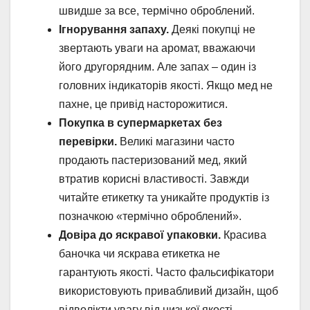
швидше за все, термічно оброблений.
Ігнорування запаху.
Деякі покупці не
звертають уваги на аромат, вважаючи
його другорядним. Але запах – один із
головних індикаторів якості. Якщо мед не
пахне, це привід насторожитися.
Покупка в супермаркетах без
перевірки.
Великі магазини часто
продають пастеризований мед, який
втратив корисні властивості. Завжди
читайте етикетку та уникайте продуктів із
позначкою «термічно оброблений».
Довіра до яскравої упаковки.
Красива
баночка чи яскрава етикетка не
гарантують якості. Часто фальсифікатори
використовують привабливий дизайн, щоб
відволікти увагу від низької якості.