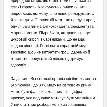
природний скарб, що століттями цінується за
смак і користь. Але сучасний ринок кишить
підробками, які можуть не лише розчарувати, а
й зашкодити. Справжній мед – це продукт праці
бджіл, багатий на антиоксиданти, ферменти та
мікроелементи. Підробка ж, як правило, – це
цукровий сироп із барвниками, що не має
жодної цінності. Розпізнати справжній мед
важливо, щоб не витратити гроші даремно й
отримати продукт, який дійсно підтримує
здоров’я.
За даними Всесвітньої організації бджільництва
(Apimondia), до 30% меду на світовому ринку
може бути фальсифікованим. Ця цифра
вражає, але водночас мотивує бути уважнішим.
У цій статті ми розберемо, як за зовнішнім