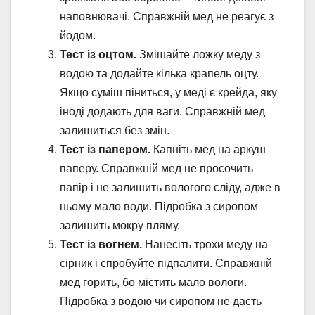
наповнювачі. Справжній мед не реагує з
йодом.
Тест із оцтом.
Змішайте ложку меду з
водою та додайте кілька крапель оцту.
Якщо суміш піниться, у меді є крейда, яку
іноді додають для ваги. Справжній мед
залишиться без змін.
Тест із папером.
Капніть мед на аркуш
паперу. Справжній мед не просочить
папір і не залишить вологого сліду, адже в
ньому мало води. Підробка з сиропом
залишить мокру пляму.
Тест із вогнем.
Нанесіть трохи меду на
сірник і спробуйте підпалити. Справжній
мед горить, бо містить мало вологи.
Підробка з водою чи сиропом не дасть