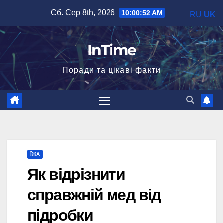
Перейти
Сб. Сер 8th, 2026
10:00:53 AM
RU
UK
до
вмісту
InTime
Поради та цікаві факти
ЇЖА
Як відрізнити
справжній мед від
підробки