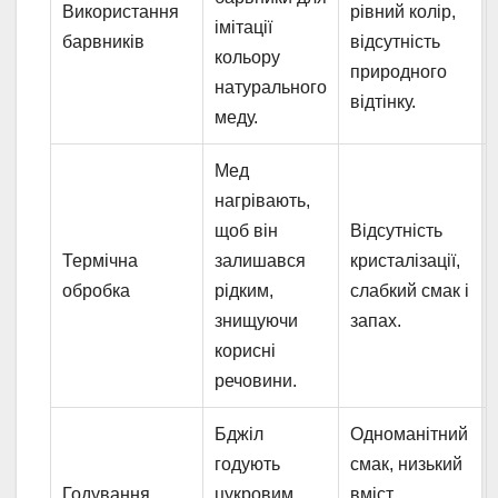
Використання
рівний колір,
імітації
барвників
відсутність
кольору
природного
натурального
відтінку.
меду.
Мед
нагрівають,
щоб він
Відсутність
Термічна
залишався
кристалізації,
обробка
рідким,
слабкий смак і
знищуючи
запах.
корисні
речовини.
Бджіл
Одноманітний
годують
смак, низький
Годування
цукровим
вміст