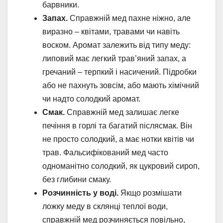
барвники.
Запах.
Справжній мед пахне ніжно, але
виразно – квітами, травами чи навіть
воском. Аромат залежить від типу меду:
липовий має легкий трав’яний запах, а
гречаний – терпкий і насичений. Підробки
або не пахнуть зовсім, або мають хімічний
чи надто солодкий аромат.
Смак.
Справжній мед залишає легке
печіння в горлі та багатий післясмак. Він
не просто солодкий, а має нотки квітів чи
трав. Фальсифікований мед часто
одноманітно солодкий, як цукровий сироп,
без глибини смаку.
Розчинність у воді.
Якщо розмішати
ложку меду в склянці теплої води,
справжній мед розчиняється повільно,