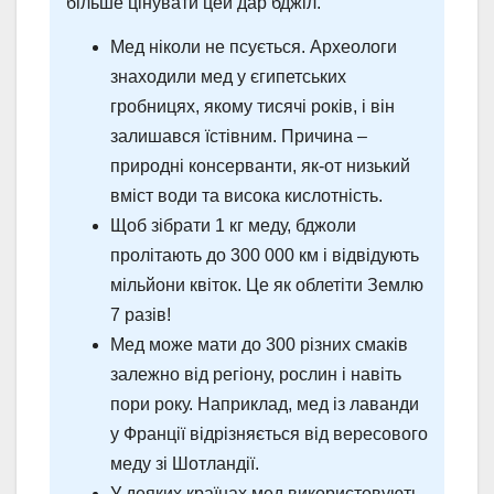
більше цінувати цей дар бджіл.
Мед ніколи не псується. Археологи
знаходили мед у єгипетських
гробницях, якому тисячі років, і він
залишався їстівним. Причина –
природні консерванти, як-от низький
вміст води та висока кислотність.
Щоб зібрати 1 кг меду, бджоли
пролітають до 300 000 км і відвідують
мільйони квіток. Це як облетіти Землю
7 разів!
Мед може мати до 300 різних смаків
залежно від регіону, рослин і навіть
пори року. Наприклад, мед із лаванди
у Франції відрізняється від вересового
меду зі Шотландії.
У деяких країнах мед використовують