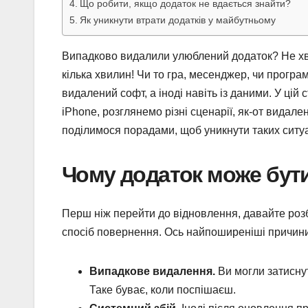
Що робити, якщо додаток не вдається знайти?
Як уникнути втрати додатків у майбутньому
Випадково видалили улюблений додаток? Не хв
кілька хвилин! Чи то гра, месенджер, чи прогр
видалений софт, а іноді навіть із даними. У цій
iPhone, розглянемо різні сценарії, як-от видале
поділимося порадами, щоб уникнути таких ситуац
Чому додаток може бут
Перш ніж перейти до відновлення, давайте роз
спосіб повернення. Ось найпоширеніші причини
Випадкове видалення.
Ви могли затиснут
Таке буває, коли поспішаєш.