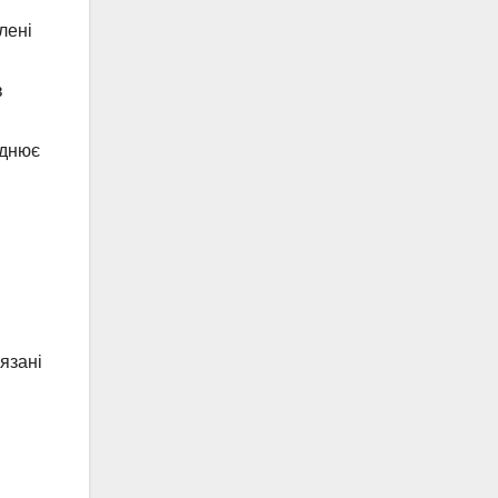
лені
в
аднює
язані