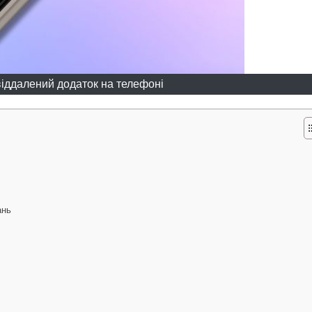
віддалений додаток на телефоні
ань