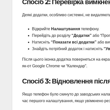
Спосіб 2: Перевірка вимкне
Деякі додатки, особливо системні, не видаляють
Відкрийте
Налаштування
телефону.
Перейдіть до розділу
“Додатки”
або “Прог
Натисніть
“Показати всі додатки”
або виб
Знайдіть потрібний додаток і натисніть
“У
Після цього іконка додатка повернеться на екр
як-от Google Chrome чи “Календар”.
Спосіб 3: Відновлення піс
Якщо телефон було скинуто до заводських нала
час першого налаштування, якщо увімкнено рез