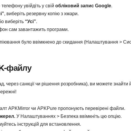
 телефону увійдіть у свій
обліковий запис Google
.
і”
, виберіть резервну копію з хмари.
бо виберіть
“Усі”
.
фон сам завантажить програми.
опіювання було ввімкнено до скидання (Налаштування > Си
PK-файлу
д, через санкції чи рішення розробника), ви можете знайти 
бережні!
алт APKMirror чи APKPure пропонують перевірені файли.
жерел.
У Налаштуваннях > Безпека ввімкніть цю опцію.
муйтесь інструкцій для встановлення.