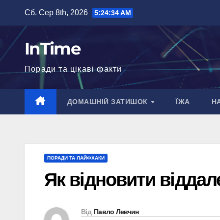
Перейти
Сб. Сер 8th, 2026
5:24:35 AM
до
вмісту
InTime
Поради та цікаві факти
ДОМАШНІЙ ЗАТИШОК
ЇЖА
Н
ПОРАДИ ТА ЛАЙФХАКИ
Як відновити віддал
Від
Павло Левчин