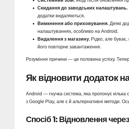
Системний збій.
Іноді після оновлення пр
Скидання до заводських налаштувань.
додатки видаляються.
Вимкнення або приховування.
Деякі до
налаштуваннях, особливо на Android.
Видалення з магазину.
Рідко, але буває,
його повторне завантаження.
Розуміння причини — це половина успіху. Тепе
Як відновити додаток н
Android — гнучка система, яка пропонує кілька 
з Google Play, але є й альтернативні методи. Ос
Спосіб 1: Відновлення чере