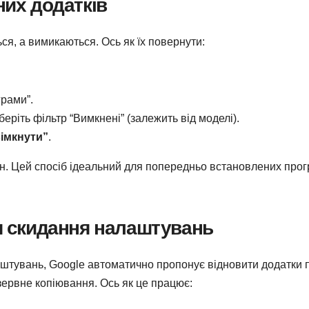
них додатків
ся, а вимикаються. Ось як їх повернути:
рами”.
еріть фільтр “Вимкнені” (залежить від моделі).
вімкнути”
.
ан. Цей спосіб ідеальний для попередньо встановлених прог
ля скидання налаштувань
штувань, Google автоматично пропонує відновити додатки п
ервне копіювання. Ось як це працює: