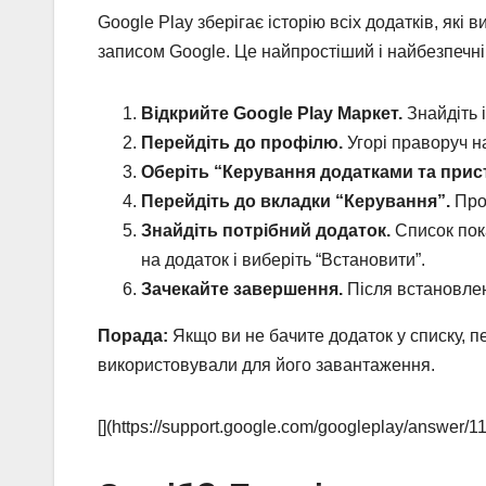
Google Play зберігає історію всіх додатків, які
записом Google. Це найпростіший і найбезпечні
Відкрийте Google Play Маркет.
Знайдіть і
Перейдіть до профілю.
Угорі праворуч на
Оберіть “Керування додатками та прис
Перейдіть до вкладки “Керування”.
Прок
Знайдіть потрібний додаток.
Список пока
на додаток і виберіть “Встановити”.
Зачекайте завершення.
Після встановлен
Порада:
Якщо ви не бачите додаток у списку, п
використовували для його завантаження.
[](https://support.google.com/googleplay/answe