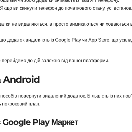
ошивки чи збою додатки зникають із пам’яті телефону.
Якщо ви скинули телефон до початкового стану, усі встанов
датки не видаляються, а просто вимикаються чи ховаються 
 що додаток видаляють із Google Play чи App Store, що ускл
р перейдемо до дій залежно від вашої платформи.
а Android
способів повернути видалений додаток. Більшість із них пов’
ь покроковий план.
з Google Play Маркет