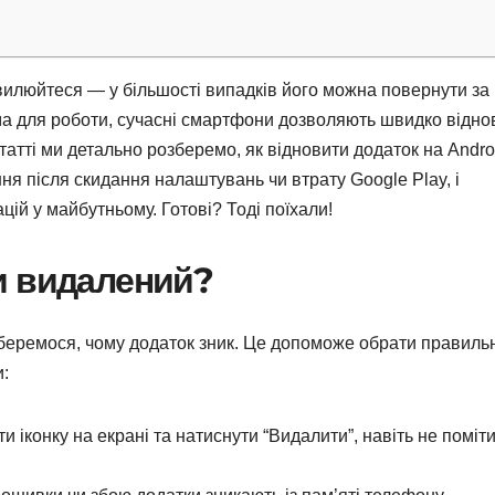
илюйтеся — у більшості випадків його можна повернути за
ама для роботи, сучасні смартфони дозволяють швидко відно
 статті ми детально розберемо, як відновити додаток на Andro
ння після скидання налаштувань чи втрату Google Play, і
ій у майбутньому. Готові? Тоді поїхали!
и видалений?
беремося, чому додаток зник. Це допоможе обрати правиль
:
и іконку на екрані та натиснути “Видалити”, навіть не поміт