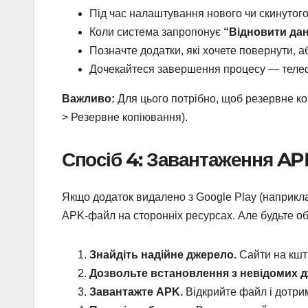
Під час налаштування нового чи скинутого
Коли система запропонує
“Відновити дан
Позначте додатки, які хочете повернути, а
Дочекайтеся завершення процесу — теле
Важливо:
Для цього потрібно, щоб резервне к
> Резервне копіювання).
Спосіб 4: Завантаження A
Якщо додаток видалено з Google Play (наприкла
APK-файл на сторонніх ресурсах. Але будьте о
Знайдіть надійне джерело.
Сайти на кшт
Дозвольте встановлення з невідомих д
Завантажте APK.
Відкрийте файл і дотри