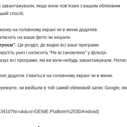
 ви завантажували, якщо вони пов’язані з вашим обліковим
ший спосіб.
конку на головному екрані чи в меню додатків.
тисніть на ваше фото чи ініціали.
троєм”.
Це розділ, де видно всі ваші програми.
рутіть униз і натисніть “Не встановлено” у фільтрі.
зує всі програми, які ви коли-небудь завантажували. Натис
ня додаток з’явиться на головному екрані чи в меню.
еревірте, чи ввійшли в той самий обліковий запис Google, як
r/113410?hl=uk&co=GENIE.Platform%253DAndroid)