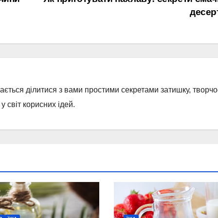
десер
бається ділитися з вами простими секретами затишку, творчос
 світ корисних ідей.