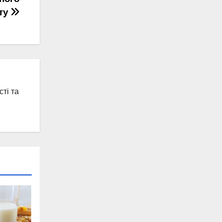
ту
ті та