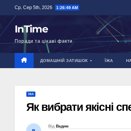
Перейти
Ср. Сер 5th, 2026
1:26:51 AM
до
вмісту
InTime
Поради та цікаві факти
ДОМАШНІЙ ЗАТИШОК
ЇЖА
Н
ЇЖА
Як вибрати якісні спе
Від
Вадим