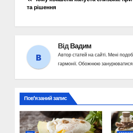
Навігація
та рішення
записів
Від
Вадим
Автор статей на сайті. Мені подо
гармонії. Обожнюю занурюватися у
Пов’язаний запис