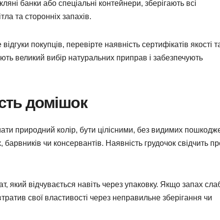
кляні банки або спеціальні контейнери, зберігають всі
ітла та сторонніх запахів.
 відгуки покупців, перевірте наявність сертифікатів якості т
ють великий вибір натуральних приправ і забезпечують
ість домішок
 мати природний колір, бути цілісними, без видимих пошкодж
, барвників чи консервантів. Наявність грудочок свідчить пр
ат, який відчувається навіть через упаковку. Якщо запах сла
втратив свої властивості через неправильне зберігання чи