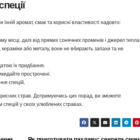
спеції
їхній аромат, смак та корисні властивості надовго:
му місці, далі від прямих сонячних променів і джерел тепла
, кераміки або металу, вони не вбирають запахи та не
датою їх придбання.
икидайте прострочені.
ння спецій.
корисних страв. Дотримуючись цих порад, ви зможете
спецій у своїх улюблених стравах.
чини
Як приготувати пахлаву: секрети смач