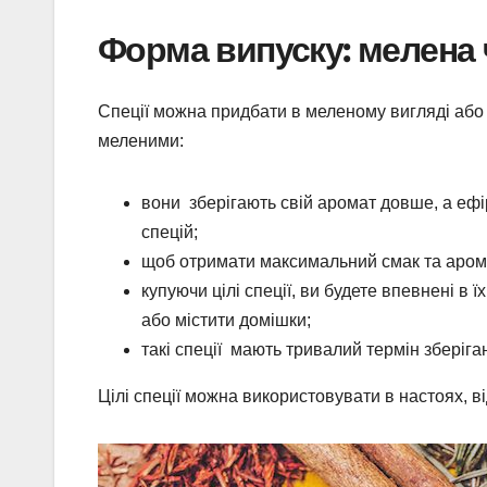
Форма випуску: мелена 
Спеції можна придбати в меленому вигляді або в
меленими:
вони зберігають свій аромат довше, а ефі
спецій;
щоб отримати максимальний смак та аромат
купуючи цілі спеції, ви будете впевнені в ї
або містити домішки;
такі спеції мають тривалий термін зберіга
Цілі спеції можна використовувати в настоях, в