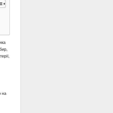
ика
бир,
ерії,
о на