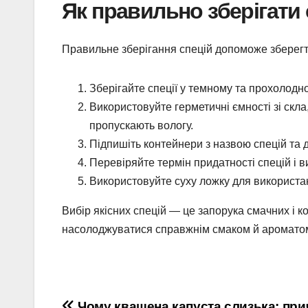
Як правильно зберігати 
Правильне зберігання спецій допоможе зберегти 
Зберігайте спеції у темному та прохолодно
Використовуйте герметичні ємності зі скла
пропускають вологу.
Підпишіть контейнери з назвою спецій та 
Перевіряйте термін придатності спецій і в
Використовуйте суху ложку для використа
Вибір якісних спецій — це запорука смачних і 
насолоджуватися справжнім смаком й ароматом 
Чому квашена капуста слизька: при