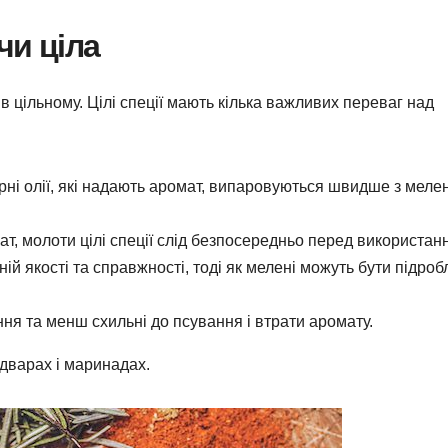
чи ціла
 цільному. Цілі спеції мають кілька важливих переваг над
рні олії, які надають аромат, випаровуються швидше з меле
, молоти цілі спеції слід безпосередньо перед використан
хній якості та справжності, тоді як мелені можуть бути підроб
ння та менш схильні до псування і втрати аромату.
ідварах і маринадах.