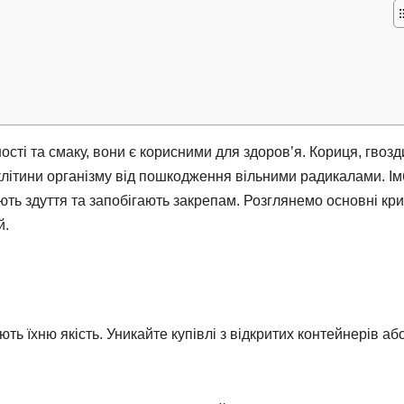
ності та смаку, вони є корисними для здоров’я. Кориця, гвозд
 клітини організму від пошкодження вільними радикалами. Ім
ь здуття та запобігають закрепам. Розглянемо основні крит
й.
ють їхню якість. Уникайте купівлі з відкритих контейнерів аб